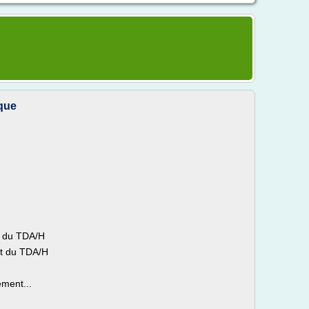
que
t du TDA/H
nt du TDA/H
ement...