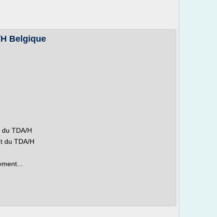
/H Belgique
t du TDA/H
nt du TDA/H
ement...