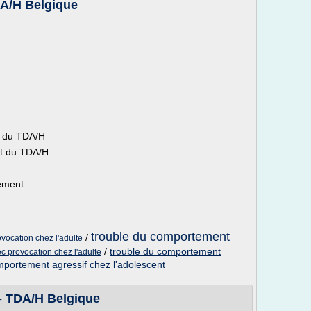
DA/H Belgique
t du TDA/H
nt du TDA/H
ement...
trouble du comportement
/
ovocation chez l'adulte
/
trouble du comportement
c provocation chez l'adulte
mportement agressif chez l'adolescent
 - TDA/H Belgique