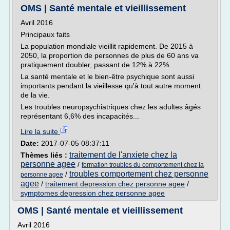
OMS | Santé mentale et vieillissement
Avril 2016
Principaux faits
La population mondiale vieillit rapidement. De 2015 à
2050, la proportion de personnes de plus de 60 ans va
pratiquement doubler, passant de 12% à 22%.
La santé mentale et le bien-être psychique sont aussi
importants pendant la vieillesse qu'à tout autre moment
de la vie.
Les troubles neuropsychiatriques chez les adultes âgés
représentant 6,6% des incapacités...
Lire la suite
Date:
2017-07-05 08:37:11
traitement de l'anxiete chez la
Thèmes liés :
personne agee
/
formation troubles du comportement chez la
troubles comportement chez personne
/
personne agee
agee
/
traitement depression chez personne agee
/
symptomes depression chez personne agee
OMS | Santé mentale et vieillissement
Avril 2016