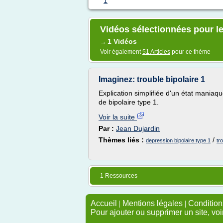
1
Vidéos sélectionnées pour le
1 Vidéos
→
Voir également
51 Articles
pour ce thème
Imaginez: trouble bipolaire 1
Explication simplifiée d'un état maniaq
de bipolaire type 1.
Voir la suite
Par :
Jean Dujardin
Thèmes liés :
/
depression bipolaire type 1
tr
1 Ressources
Accueil
|
Mentions légales
|
Conditions
Pour ajouter ou supprimer un site, voi