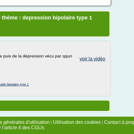
 thème : depression bipolaire type 1
ue puis de la dépression vécu par qqun
voir la vidéo
ouble bipolaire type 1
 générales d'utilisation
|
Utilisation des cookies
|
Contact à pro
r l'article 4 des CGUs