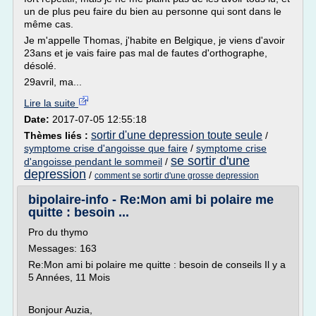
un de plus peu faire du bien au personne qui sont dans le
même cas.
Je m'appelle Thomas, j'habite en Belgique, je viens d'avoir
23ans et je vais faire pas mal de fautes d'orthographe,
désolé.
29avril, ma...
Lire la suite
Date:
2017-07-05 12:55:18
sortir d'une depression toute seule
Thèmes liés :
/
symptome crise d'angoisse que faire
/
symptome crise
se sortir d'une
d'angoisse pendant le sommeil
/
depression
/
comment se sortir d'une grosse depression
bipolaire-info - Re:Mon ami bi polaire me
quitte : besoin ...
Pro du thymo
Messages: 163
Re:Mon ami bi polaire me quitte : besoin de conseils Il y a
5 Années, 11 Mois
Bonjour Auzia,