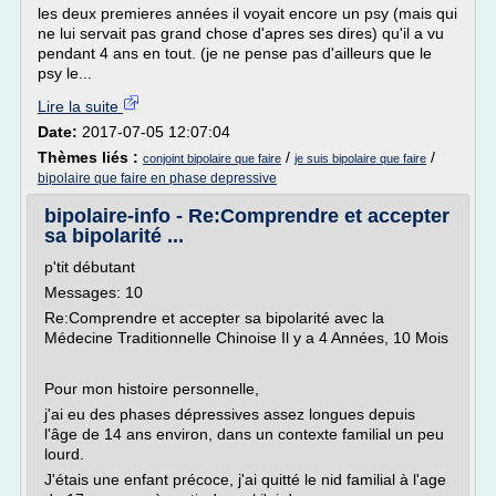
les deux premieres années il voyait encore un psy (mais qui
ne lui servait pas grand chose d'apres ses dires) qu'il a vu
pendant 4 ans en tout. (je ne pense pas d'ailleurs que le
psy le...
Lire la suite
Date:
2017-07-05 12:07:04
Thèmes liés :
/
/
conjoint bipolaire que faire
je suis bipolaire que faire
bipolaire que faire en phase depressive
bipolaire-info - Re:Comprendre et accepter
sa bipolarité ...
p'tit débutant
Messages: 10
Re:Comprendre et accepter sa bipolarité avec la
Médecine Traditionnelle Chinoise Il y a 4 Années, 10 Mois
Pour mon histoire personnelle,
j'ai eu des phases dépressives assez longues depuis
l'âge de 14 ans environ, dans un contexte familial un peu
lourd.
J'étais une enfant précoce, j'ai quitté le nid familial à l'age