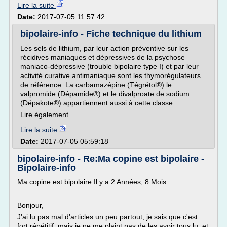
Lire la suite
Date:
2017-07-05 11:57:42
bipolaire-info - Fiche technique du lithium
Les sels de lithium, par leur action préventive sur les
récidives maniaques et dépressives de la psychose
maniaco-dépressive (trouble bipolaire type I) et par leur
activité curative antimaniaque sont les thymorégulateurs
de référence. La carbamazépine (Tégrétol®) le
valpromide (Dépamide®) et le divalproate de sodium
(Dépakote®) appartiennent aussi à cette classe.
Lire également...
Lire la suite
Date:
2017-07-05 05:59:18
bipolaire-info - Re:Ma copine est bipolaire -
Bipolaire-info
Ma copine est bipolaire Il y a 2 Années, 8 Mois
Bonjour,
J'ai lu pas mal d'articles un peu partout, je sais que c'est
fort répétitif, mais je ne me plaint pas de les avoir tous lu, et