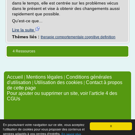
dans le temps, elle est centrée sur les problèmes vécus
dans le présent et vise à obtenir des changements aussi
rapidement que possible.
Qu'est-ce que...
Lire la suite
Thèmes liés :
therapie comportementale cognitive definition
4 Ressources
Accueil
|
Mentions légales
|
Conditions générales
d'utilisation
|
Utilisation des cookies
|
Contact à propos
de cette page
Pour ajouter ou supprimer un site, voir l'article 4 des
CGUs
En poursuivant votre navigation sur ce site, vous acceptez
X
l'utilisation de cookies pour vous proposer des contenus et
services adaptés à vos centres d'intérêts.
En savoir plus