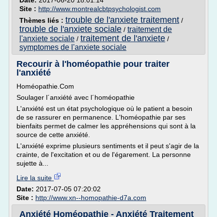
Date:
2017-06-20 18:01:14
Site :
http://www.montrealcbtpsychologist.com
trouble de l'anxiete traitement
Thèmes liés :
/
trouble de l'anxiete sociale
traitement de
/
traitement de l'anxiete
l'anxiete sociale
/
/
symptomes de l'anxiete sociale
Recourir à l'homéopathie pour traiter
l'anxiété
Homéopathie.Com
Soulager l´anxiété avec l´homéopathie
L'anxiété est un état psychologique où le patient a besoin
de se rassurer en permanence. L'homéopathie par ses
bienfaits permet de calmer les appréhensions qui sont à la
source de cette anxiété.
L'anxiété exprime plusieurs sentiments et il peut s'agir de la
crainte, de l'excitation et ou de l'égarement. La personne
sujette à...
Lire la suite
Date:
2017-07-05 07:20:02
Site :
http://www.xn--homopathie-d7a.com
Anxiété Homéopathie - Anxiété Traitement