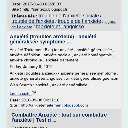
Date:
2017-06-03 08:28:03
Site :
http://santezo.blogspot.fr
trouble de l'anxiete sociale
Thèmes liés :
/
trouble de l'anxiete
trouble de l anxiete
/
/
signes
l'anxiete et l'angoisse
de l anxiete
/
Anxiété (troubles anxieux) - anxiété
généralisée symptome ...
Anxiété Traitement Blog for anxiété , anxiété généralisée ,
anxiété définition , anxiété sociale , anxiété homéopathie ,
anxiété chronique , anxiété traitement
Friday, January 6, 2012
Anxiété (troubles anxieux) - anxiété généralisée symptome ,
anxiété généralisée angoisse , anxiété généralisée guérison
Web Search : anxiété , anxiété généralisée ,...
Lire la suite
Date:
2016-09-08 04:31:10
Site :
http://anxietetraitement.blogspot.com
Combattre Anxiété : tout sur combattre
l'anxiété | Test d ...