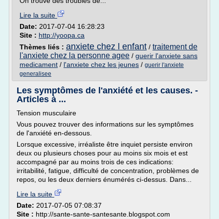
On trouve des troubles de...
Lire la suite
Date:
2017-07-04 16:28:23
Site :
http://yoopa.ca
anxiete chez l enfant
traitement de
Thèmes liés :
/
l'anxiete chez la personne agee
/
guerir l'anxiete sans
medicament
/
l'anxiete chez les jeunes
/
guerir l'anxiete
generalisee
Les symptômes de l'anxiété et les causes. -
Articles à ...
Tension musculaire
Vous pouvez trouver des informations sur les symptômes
de l'anxiété en-dessous.
Lorsque excessive, irréaliste être inquiet persiste environ
deux ou plusieurs choses pour au moins six mois et est
accompagné par au moins trois de ces indications:
irritabilité, fatigue, difficulté de concentration, problèmes de
repos, ou les deux derniers énumérés ci-dessus. Dans...
Lire la suite
Date:
2017-07-05 07:08:37
Site :
http://sante-sante-santesante.blogspot.com