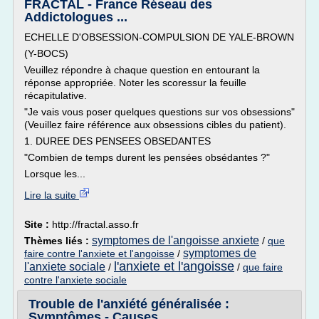
FRACTAL - France Réseau des
Addictologues ...
ECHELLE D'OBSESSION-COMPULSION DE YALE-BROWN
(Y-BOCS)
Veuillez répondre à chaque question en entourant la
réponse appropriée. Noter les scoressur la feuille
récapitulative.
"Je vais vous poser quelques questions sur vos obsessions"
(Veuillez faire référence aux obsessions cibles du patient).
1. DUREE DES PENSEES OBSEDANTES
"Combien de temps durent les pensées obsédantes ?"
Lorsque les...
Lire la suite
Site :
http://fractal.asso.fr
symptomes de l'angoisse anxiete
Thèmes liés :
/
que
symptomes de
faire contre l'anxiete et l'angoisse
/
l'anxiete et l'angoisse
l'anxiete sociale
/
/
que faire
contre l'anxiete sociale
Trouble de l'anxiété généralisée :
Symptômes - Causes ...