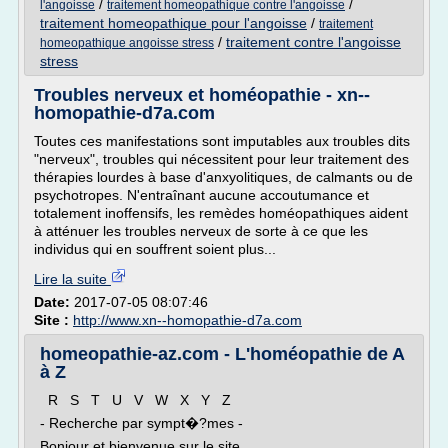
/
/
l'angoisse
traitement homeopathique contre l'angoisse
traitement homeopathique pour l'angoisse
/
traitement
/
traitement contre l'angoisse
homeopathique angoisse stress
stress
Troubles nerveux et homéopathie - xn--
homopathie-d7a.com
Toutes ces manifestations sont imputables aux troubles dits
"nerveux", troubles qui nécessitent pour leur traitement des
thérapies lourdes à base d'anxyolitiques, de calmants ou de
psychotropes. N'entraînant aucune accoutumance et
totalement inoffensifs, les remèdes homéopathiques aident
à atténuer les troubles nerveux de sorte à ce que les
individus qui en souffrent soient plus...
Lire la suite
Date:
2017-07-05 08:07:46
Site :
http://www.xn--homopathie-d7a.com
homeopathie-az.com - L'homéopathie de A
à Z
R S T U V W X Y Z
- Recherche par sympt�?mes -
Bonjour et bienvenue sur le site