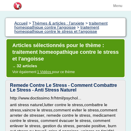
Menu
Accueil
>
Thèmes & articles : l'anxiete
>
traitement
homeopathique contre l'angoisse
>
traitement
homeopathique contre le stress et l'angoisse
Articles sélectionnés pour le thème :
traitement homeopathique contre le stress
et l'angoisse
32 articles
→
Voir également
1 Vidéos
pour ce thème
Remede Contre Le Stress - Comment Combattre
Le Stress - Anti Stress Naturel
http://www.doctissimo.fr/html/psychol...
anti stress naturel,lutter contre le stress,combattre le
stress,vaincre le stress,comment eviter le stress,comment
arreter de stresser, remede contre le stress, medicament
contre le stress, comment évacuer le stress, comment
enlever le stress, gestion du stress, pensée positive, burn