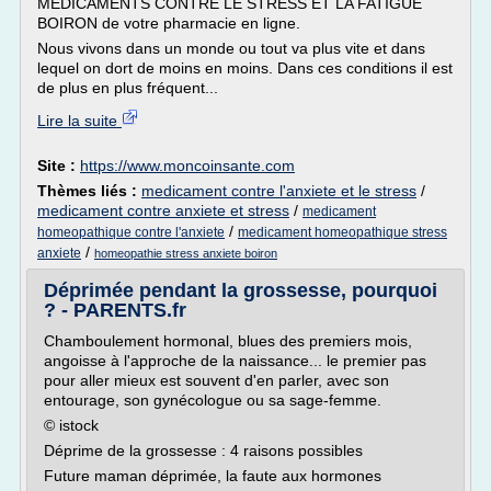
MEDICAMENTS CONTRE LE STRESS ET LA FATIGUE
BOIRON de votre pharmacie en ligne.
Nous vivons dans un monde ou tout va plus vite et dans
lequel on dort de moins en moins. Dans ces conditions il est
de plus en plus fréquent...
Lire la suite
Site :
https://www.moncoinsante.com
Thèmes liés :
medicament contre l'anxiete et le stress
/
medicament contre anxiete et stress
/
medicament
/
homeopathique contre l'anxiete
medicament homeopathique stress
/
anxiete
homeopathie stress anxiete boiron
Déprimée pendant la grossesse, pourquoi
? - PARENTS.fr
Chamboulement hormonal, blues des premiers mois,
angoisse à l'approche de la naissance... le premier pas
pour aller mieux est souvent d'en parler, avec son
entourage, son gynécologue ou sa sage-femme.
© istock
Déprime de la grossesse : 4 raisons possibles
Future maman déprimée, la faute aux hormones