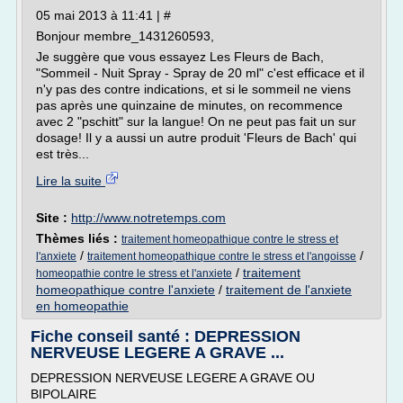
05 mai 2013 à 11:41 | #
Bonjour membre_1431260593,
Je suggère que vous essayez Les Fleurs de Bach,
"Sommeil - Nuit Spray - Spray de 20 ml" c'est efficace et il
n'y pas des contre indications, et si le sommeil ne viens
pas après une quinzaine de minutes, on recommence
avec 2 "pschitt" sur la langue! On ne peut pas fait un sur
dosage! Il y a aussi un autre produit 'Fleurs de Bach' qui
est très...
Lire la suite
Site :
http://www.notretemps.com
Thèmes liés :
traitement homeopathique contre le stress et
/
/
l'anxiete
traitement homeopathique contre le stress et l'angoisse
/
traitement
homeopathie contre le stress et l'anxiete
homeopathique contre l'anxiete
/
traitement de l'anxiete
en homeopathie
Fiche conseil santé : DEPRESSION
NERVEUSE LEGERE A GRAVE ...
DEPRESSION NERVEUSE LEGERE A GRAVE OU
BIPOLAIRE