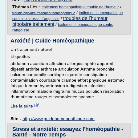
Thèmes liés :
/
traitement homeopathique trouble de l'humeur
/
traitement homeopathique
trouble bipolaire traitement homeopathique
troubles de l'humeur
/
contre le stress et l'angoisse
bipolaire traitement
/
traitement homeopathique contre
l'angoisse
Anxiété | Guide Homéopathique
Un traitement naturel
Étiquettes
abdomen aconitum affection allergies aphte appareil
digestif arthrite arthrose articulation Asthme bronchite
calcium camomille cartilage cigarette constipation
contamination courbature crampe effort physique estomac
fatigue femme hypertension indigestion infection
inflammation maladie migraine mucus pollution respiration
rhumatisme rougeurs somnolence spasme...
Lire la suite
Site :
http://www.guidehomeopathique.com
Stress et anxiété: essayez l'homéopathie -
Santé - Notre Temps