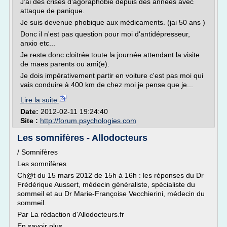
J'ai des crises d'agoraphobie depuis des années avec
attaque de panique.
Je suis devenue phobique aux médicaments. (jai 50 ans )
Donc il n'est pas question pour moi d'antidépresseur,
anxio etc...
Je reste donc cloitrée toute la journée attendant la visite
de maes parents ou ami(e).
Je dois impérativement partir en voiture c'est pas moi qui
vais conduire à 400 km de chez moi je pense que je...
Lire la suite
Date:
2012-02-11 19:24:40
Site :
http://forum.psychologies.com
Les somnifères - Allodocteurs
/ Somnifères
Les somnifères
Ch@t du 15 mars 2012 de 15h à 16h : les réponses du Dr
Frédérique Aussert, médecin généraliste, spécialiste du
sommeil et au Dr Marie-Françoise Vecchierini, médecin du
sommeil.
Par La rédaction d'Allodocteurs.fr
En savoir plus