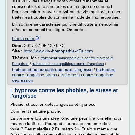
10 à 20 % des français sont victimes d'insomnie et
subissent les effets néfastes du manque de sommeil.
Pour pouvoir retrouver un rythme de vie équilibré, on peut
traiter les troubles du sommeil à l'aide de l'homéopathie.
L'insomnie se caractérise par une difficulté à s'endormir
et/ou un sommeil trop léger. On parle...
Lire la suite
Date:
2017-07-05 12:40:42
Site :
http://www.xn--homopathie-d7a.com
Thèmes liés :
traitement homeopathique contre le stress et
/
/
l'angoisse
traitement homeopathique contre l'angoisse
traitement homeopathique pour l'angoisse
/
traitement
contre l'angoisse stress
/
traitement contre l'angoisse
depression
L'hypnose contre les phobies, le stress et
l'angoisse
Phobie, stress, anxiété, angoisse et hypnose.
Comment naît une phobie.
La première fois une idée folle, une peur irrationnelle nous
traverse la tête. « Pourquoi n'aurais-je pas peur de la
foule ? Des maladies ? Du métro ? » Et alors même que
l'on évoque cette crainte illusoire, un sentiment violent de