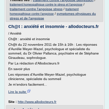
Thèmes liés :
traitement contre l'angoisse depression
/
/
traitement homeopathique contre le stress et l'angoisse
traitement contre l'angoisse stress
/
traitement
/
symptomes physiques du
homeopathique contre l'angoisse
stress et de l'angoisse
Ch@t : anxiété et insomnie - allodocteurs.fr
/ Anxiété
Ch@t : anxiété et insomnie
Ch@t du 22 novembre 2011 de 15h à 16h : Les réponses
d'Aurélie Meyer-Mazel, psychologue et spécialiste du
sommeil, du Dr Olivier Pallanca, psychiatre et de Stéphane
Giraudeau, sophrologue.
Par La rédaction d'Allodocteurs.fr
En savoir plus
Les réponses d'Aurélie Meyer-Mazel, psychologue
clinicienne, spécialiste du sommeil
Je m'endors facilement...
Lire la suite
Site :
http://www.allodocteurs.fr