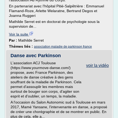
l'association Au Rythme du Corps.
En partenariat avec l'hôpital Pitié-Salpêtrière : Emmanuel
Flamand-Roze, Arlette Welaratne, Bertrand Degos et
Joanna Ruggeri
Mathilde Serret est en doctorat de psychologie sous la
supervision de...
Voir la suite
Par :
Mathilde Serret
Thèmes liés :
association maladie de parkinson france
Danse avec Parkinson
L'association ACJ Toulouse
voir la vidéo
(https://www.yourmove-danse.com/)
propose, avec France Parkinson, des
ateliers de danse créative à des gens
souffrant de la maladie de Parkinson. Cela
permet d'assouplir les membres mais
surtout de bouger son corps, d'agiter son
esprit et d'oublier, un temps, la maladie.
A l'occasion du Salon Autonomic sud à Toulouse en mars
2017, Mamé Yansane, l'intervenante en danse, a proposé
de créer une chorégraphie et de se montrer en public. En
plus de cela, elle a...