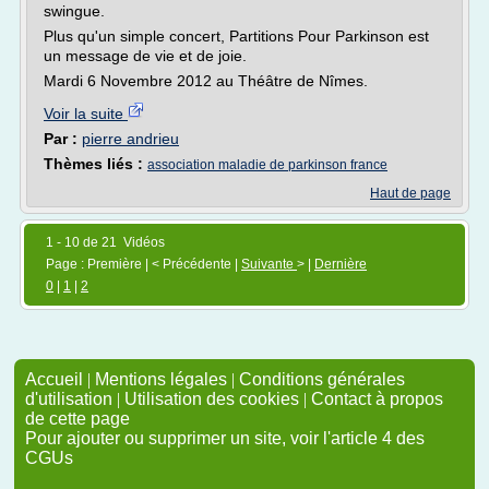
swingue.
Plus qu'un simple concert, Partitions Pour Parkinson est
un message de vie et de joie.
Mardi 6 Novembre 2012 au Théâtre de Nîmes.
Voir la suite
Par :
pierre andrieu
Thèmes liés :
association maladie de parkinson france
Haut de page
1 - 10 de 21 Vidéos
Page : Première | < Précédente |
Suivante
> |
Dernière
0
|
1
|
2
Accueil
|
Mentions légales
|
Conditions générales
d'utilisation
|
Utilisation des cookies
|
Contact à propos
de cette page
Pour ajouter ou supprimer un site, voir l'article 4 des
CGUs