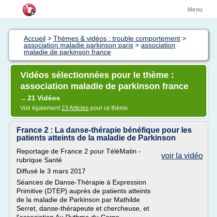
Menu
Accueil
>
Thèmes & vidéos : trouble comportement
>
association maladie parkinson paris
>
association
maladie de parkinson france
Vidéos sélectionnées pour le thème :
association maladie de parkinson france
21 Vidéos
→
Voir également
23 Articles
pour ce thème
France 2 : La danse-thérapie bénéfique pour les
patients atteints de la maladie de Parkinson
Reportage de France 2 pour TéléMatin -
voir la vidéo
rubrique Santé
Diffusé le 3 mars 2017
Séances de Danse-Thérapie à Expression
Primitive (DTEP) auprès de patients atteints
de la maladie de Parkinson par Mathilde
Serret, danse-thérapeute et chercheuse, et