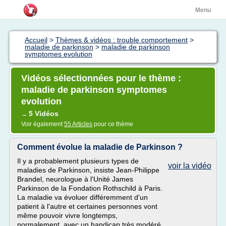
Menu
Accueil
>
Thèmes & vidéos : trouble comportement
>
maladie de parkinson
>
maladie de parkinson
symptomes evolution
Vidéos sélectionnées pour le thème :
maladie de parkinson symptomes
evolution
5 Vidéos
→
Voir également
55 Articles
pour ce thème
Comment évolue la maladie de Parkinson ?
Il y a probablement plusieurs types de
voir la vidéo
maladies de Parkinson, insiste Jean-Philippe
Brandel, neurologue à l'Unité James
Parkinson de la Fondation Rothschild à Paris.
La maladie va évoluer différemment d'un
patient à l'autre et certaines personnes vont
même pouvoir vivre longtemps,
normalement, avec un handicap très modéré.