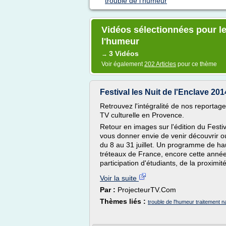
trouble de l'humeur
Vidéos sélectionnées pour le
l'humeur
3 Vidéos
→
Voir également
202 Articles
pour ce thème
Festival les Nuit de l'Enclave 2
Retrouvez l'intégralité de nos reportag
TV culturelle en Provence.
Retour en images sur l'édition du Festi
vous donner envie de venir découvrir ou
du 8 au 31 juillet. Un programme de ha
tréteaux de France, encore cette année
participation d'étudiants, de la proximit
Voir la suite
Par :
ProjecteurTV.Com
Thèmes liés :
trouble de l'humeur traitement n