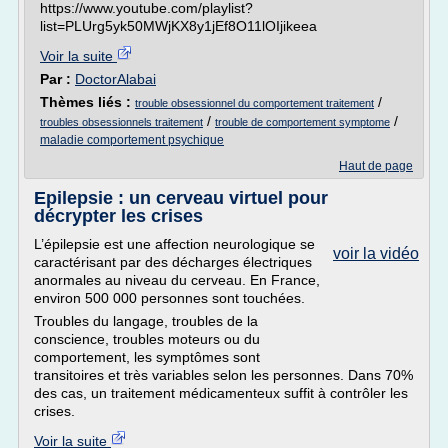
https://www.youtube.com/playlist?
list=PLUrg5yk50MWjKX8y1jEf8O11lOIjikeea
Voir la suite
Par :
DoctorAlabai
Thèmes liés :
/
trouble obsessionnel du comportement traitement
/
/
troubles obsessionnels traitement
trouble de comportement symptome
maladie comportement psychique
Haut de page
Epilepsie : un cerveau virtuel pour
décrypter les crises
L’épilepsie est une affection neurologique se
voir la vidéo
caractérisant par des décharges électriques
anormales au niveau du cerveau. En France,
environ 500 000 personnes sont touchées.
Troubles du langage, troubles de la
conscience, troubles moteurs ou du
comportement, les symptômes sont
transitoires et très variables selon les personnes. Dans 70%
des cas, un traitement médicamenteux suffit à contrôler les
crises.
Voir la suite