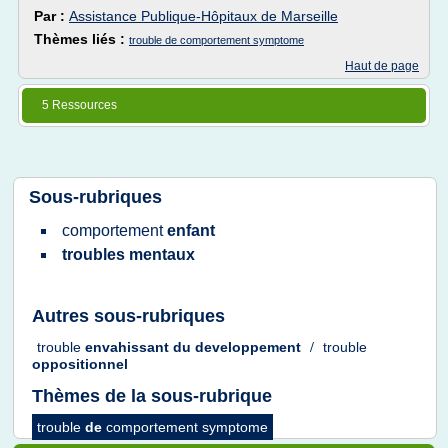
Par :
Assistance Publique-Hôpitaux de Marseille
Thèmes liés :
trouble de comportement symptome
Haut de page
5 Ressources
Sous-rubriques
comportement
enfant
troubles mentaux
Autres sous-rubriques
trouble
envahissant
du
developpement
/
trouble
oppositionnel
Thèmes de la sous-rubrique
trouble
de
comportement symptome