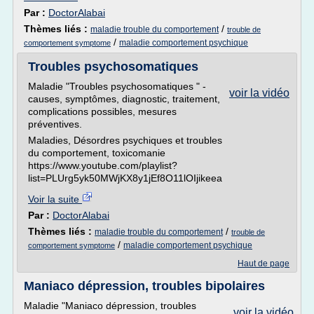
Par :
DoctorAlabai
Thèmes liés :
/
maladie trouble du comportement
trouble de
/
maladie comportement psychique
comportement symptome
Troubles psychosomatiques
Maladie "Troubles psychosomatiques " -
voir la vidéo
causes, symptômes, diagnostic, traitement,
complications possibles, mesures
préventives.
Maladies, Désordres psychiques et troubles
du comportement, toxicomanie
https://www.youtube.com/playlist?
list=PLUrg5yk50MWjKX8y1jEf8O11lOIjikeea
Voir la suite
Par :
DoctorAlabai
Thèmes liés :
/
maladie trouble du comportement
trouble de
/
maladie comportement psychique
comportement symptome
Haut de page
Maniaco dépression, troubles bipolaires
Maladie "Maniaco dépression, troubles
voir la vidéo