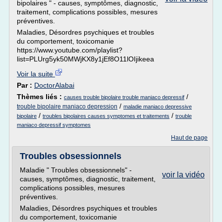
bipolaires " - causes, symptômes, diagnostic,
traitement, complications possibles, mesures
préventives.
Maladies, Désordres psychiques et troubles
du comportement, toxicomanie
https://www.youtube.com/playlist?
list=PLUrg5yk50MWjKX8y1jEf8O11lOIjikeea
Voir la suite
Par :
DoctorAlabai
Thèmes liés :
/
causes trouble bipolaire trouble maniaco depressif
/
trouble bipolaire maniaco depression
maladie maniaco depressive
/
/
bipolaire
troubles bipolaires causes symptomes et traitements
trouble
maniaco depressif symptomes
Haut de page
Troubles obsessionnels
Maladie " Troubles obsessionnels" -
voir la vidéo
causes, symptômes, diagnostic, traitement,
complications possibles, mesures
préventives.
Maladies, Désordres psychiques et troubles
du comportement, toxicomanie