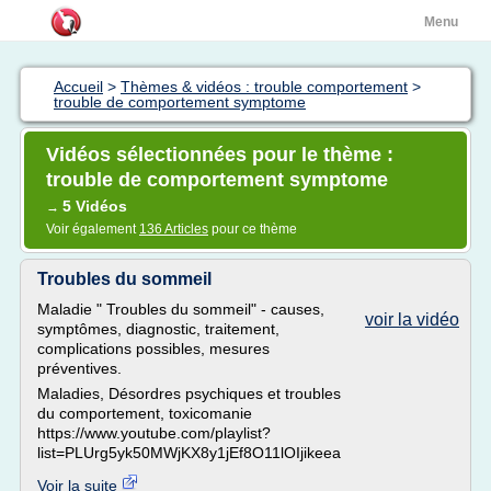
Menu
Accueil
>
Thèmes & vidéos : trouble comportement
>
trouble de comportement symptome
Vidéos sélectionnées pour le thème :
trouble de comportement symptome
5 Vidéos
→
Voir également
136 Articles
pour ce thème
Troubles du sommeil
Maladie " Troubles du sommeil" - causes,
voir la vidéo
symptômes, diagnostic, traitement,
complications possibles, mesures
préventives.
Maladies, Désordres psychiques et troubles
du comportement, toxicomanie
https://www.youtube.com/playlist?
list=PLUrg5yk50MWjKX8y1jEf8O11lOIjikeea
Voir la suite