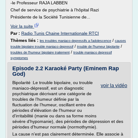
-le Professeur RAJA LABBEN
Chef de service de psychiatrie à l'hôpital Razi
Présidente de la Société Tunisienne de...
Voir la suite
Par :
Radio Tunis Chaine Internationale RTCI
Thèmes liés :
/
les troubles maniaco depressifs a l'adolescence
causes
/
/
trouble bipolaire trouble maniaco depressif
trouble de l'humeur bipolarite
/
troubles de l'humeur bipolaire traitement
trouble maniaco depressif
symptomes
Episode 2.2 Karaoké Party (Eminem Rap
God)
Bipolarité :Le trouble bipolaire, ou trouble
voir la vidéo
maniaco-dépressif, est un diagnostic
psychiatrique décrivant une catégorie de
troubles de l’humeur définie par la
fluctuation de l’humeur, oscillant entre des
périodes d'élévation de l'humeur ou
d'irritabilité (manie ou dans sa forme moins
sévère d'hypomanie), des périodes de dépression et des
périodes d'humeur normale (normothymie).
La cause n'est pas clairement déterminée. Elle associe à