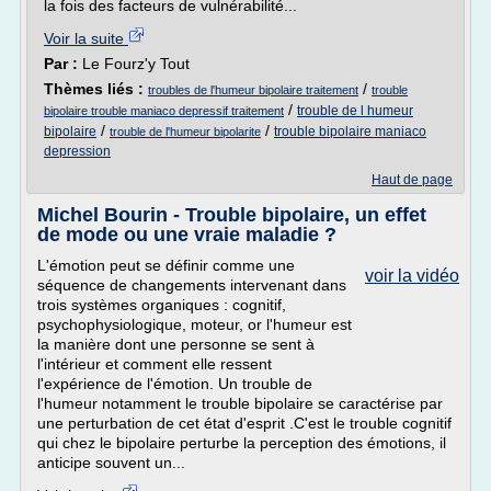
la fois des facteurs de vulnérabilité...
Voir la suite
Par :
Le Fourz'y Tout
Thèmes liés :
/
troubles de l'humeur bipolaire traitement
trouble
/
trouble de l humeur
bipolaire trouble maniaco depressif traitement
/
/
bipolaire
trouble bipolaire maniaco
trouble de l'humeur bipolarite
depression
Haut de page
Michel Bourin - Trouble bipolaire, un effet
de mode ou une vraie maladie ?
L'émotion peut se définir comme une
voir la vidéo
séquence de changements intervenant dans
trois systèmes organiques : cognitif,
psychophysiologique, moteur, or l'humeur est
la manière dont une personne se sent à
l'intérieur et comment elle ressent
l'expérience de l'émotion. Un trouble de
l'humeur notamment le trouble bipolaire se caractérise par
une perturbation de cet état d'esprit .C'est le trouble cognitif
qui chez le bipolaire perturbe la perception des émotions, il
anticipe souvent un...