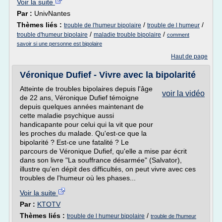
Voir la suite
Par :
UnivNantes
Thèmes liés :
/
/
trouble de l'humeur bipolaire
trouble de l humeur
/
/
trouble d'humeur bipolaire
maladie trouble bipolaire
comment
savoir si une personne est bipolaire
Haut de page
Véronique Dufief - Vivre avec la bipolarité
Atteinte de troubles bipolaires depuis l'âge
voir la vidéo
de 22 ans, Véronique Dufief témoigne
depuis quelques années maintenant de
cette maladie psychique aussi
handicapante pour celui qui la vit que pour
les proches du malade. Qu'est-ce que la
bipolarité ? Est-ce une fatalité ? Le
parcours de Véronique Dufief, qu'elle a mise par écrit
dans son livre "La souffrance désarmée" (Salvator),
illustre qu'en dépit des difficultés, on peut vivre avec ces
troubles de l'humeur où les phases...
Voir la suite
Par :
KTOTV
Thèmes liés :
/
trouble de l humeur bipolaire
trouble de l'humeur