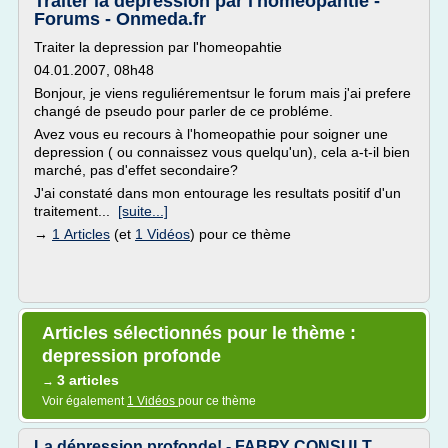
Traiter la depression par l'homeopahtie -
Forums - Onmeda.fr
Traiter la depression par l'homeopahtie
04.01.2007, 08h48
Bonjour, je viens reguliérementsur le forum mais j'ai prefere
changé de pseudo pour parler de ce probléme.
Avez vous eu recours à l'homeopathie pour soigner une
depression ( ou connaissez vous quelqu'un), cela a-t-il bien
marché, pas d'effet secondaire?
J'ai constaté dans mon entourage les resultats positif d'un
traitement...
[suite...]
→
1 Articles
(et
1 Vidéos
) pour ce thème
Articles sélectionnés pour le thème :
depression profonde
3 articles
→
Voir également
1 Vidéos
pour ce thème
La dépression profonde! - FABRY CONSULT