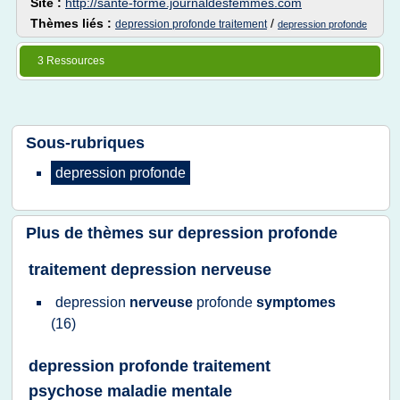
Site :
http://sante-forme.journaldesfemmes.com
Thèmes liés :
/
depression profonde traitement
depression profonde
3 Ressources
Sous-rubriques
depression profonde
Plus de thèmes sur
depression profonde
traitement depression nerveuse
depression
nerveuse
profonde
symptomes
(16)
depression profonde traitement
psychose maladie mentale