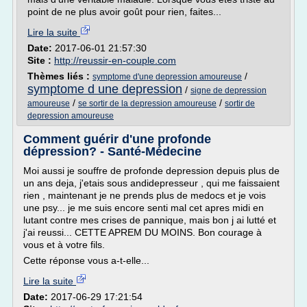
point de ne plus avoir goût pour rien, faites...
Lire la suite
Date:
2017-06-01 21:57:30
Site :
http://reussir-en-couple.com
Thèmes liés :
/
symptome d'une depression amoureuse
symptome d une depression
/
signe de depression
/
/
amoureuse
se sortir de la depression amoureuse
sortir de
depression amoureuse
Comment guérir d'une profonde
dépression? - Santé-Médecine
Moi aussi je souffre de profonde depression depuis plus de
un ans deja, j'etais sous andidepresseur , qui me faissaient
rien , maintenant je ne prends plus de medocs et je vois
une psy... je me suis encore senti mal cet apres midi en
lutant contre mes crises de pannique, mais bon j ai lutté et
j'ai reussi... CETTE APREM DU MOINS. Bon courage à
vous et à votre fils.
Cette réponse vous a-t-elle...
Lire la suite
Date:
2017-06-29 17:21:54