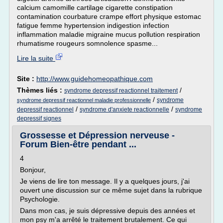
calcium camomille cartilage cigarette constipation
contamination courbature crampe effort physique estomac
fatigue femme hypertension indigestion infection
inflammation maladie migraine mucus pollution respiration
rhumatisme rougeurs somnolence spasme...
Lire la suite
Site :
http://www.guidehomeopathique.com
Thèmes liés :
/
syndrome depressif reactionnel traitement
/
syndrome
syndrome depressif reactionnel maladie professionnelle
/
/
depressif reactionnel
syndrome d'anxiete reactionnelle
syndrome
depressif signes
Grossesse et Dépression nerveuse -
Forum Bien-être pendant ...
4
Bonjour,
Je viens de lire ton message. Il y a quelques jours, j'ai
ouvert une discussion sur ce même sujet dans la rubrique
Psychologie.
Dans mon cas, je suis dépressive depuis des années et
mon psy m'a arrêté le traitement brutalement. Ce qui