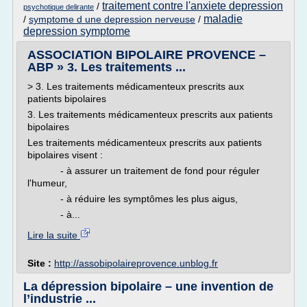
traitement contre l'anxiete depression
/
psychotique delirante
maladie
/
symptome d une depression nerveuse
/
depression symptome
ASSOCIATION BIPOLAIRE PROVENCE –
ABP » 3. Les traitements ...
> 3. Les traitements médicamenteux prescrits aux
patients bipolaires
3. Les traitements médicamenteux prescrits aux patients
bipolaires
Les traitements médicamenteux prescrits aux patients
bipolaires visent :
- à assurer un traitement de fond pour réguler
l'humeur,
- à réduire les symptômes les plus aigus,
- à...
Lire la suite
Site :
http://assobipolaireprovence.unblog.fr
La dépression bipolaire – une invention de
l’industrie ...