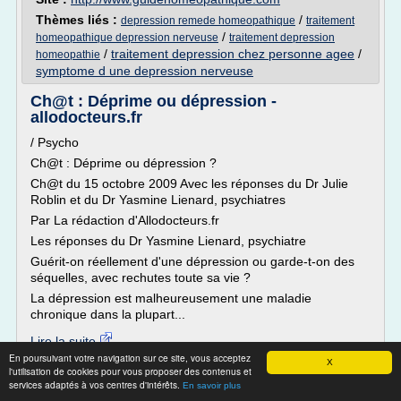
Thèmes liés :
/
depression remede homeopathique
traitement
/
homeopathique depression nerveuse
traitement depression
/
traitement depression chez personne agee
/
homeopathie
symptome d une depression nerveuse
Ch@t : Déprime ou dépression -
allodocteurs.fr
/ Psycho
Ch@t : Déprime ou dépression ?
Ch@t du 15 octobre 2009 Avec les réponses du Dr Julie
Roblin et du Dr Yasmine Lienard, psychiatres
Par La rédaction d'Allodocteurs.fr
Les réponses du Dr Yasmine Lienard, psychiatre
Guérit-on réellement d'une dépression ou garde-t-on des
séquelles, avec rechutes toute sa vie ?
La dépression est malheureusement une maladie
chronique dans la plupart...
Lire la suite
En poursuivant votre navigation sur ce site, vous acceptez
X
l'utilisation de cookies pour vous proposer des contenus et
Site :
http://www.allodocteurs.fr
services adaptés à vos centres d'intérêts.
En savoir plus