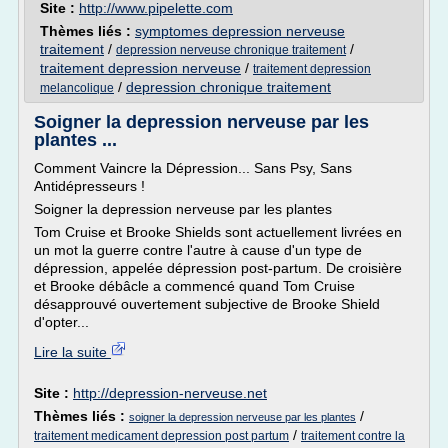
Site :
http://www.pipelette.com
Thèmes liés :
symptomes depression nerveuse
traitement
/
/
depression nerveuse chronique traitement
traitement depression nerveuse
/
traitement depression
/
depression chronique traitement
melancolique
Soigner la depression nerveuse par les
plantes ...
Comment Vaincre la Dépression... Sans Psy, Sans
Antidépresseurs !
Soigner la depression nerveuse par les plantes
Tom Cruise et Brooke Shields sont actuellement livrées en
un mot la guerre contre l'autre à cause d'un type de
dépression, appelée dépression post-partum. De croisière
et Brooke débâcle a commencé quand Tom Cruise
désapprouvé ouvertement subjective de Brooke Shield
d'opter...
Lire la suite
Site :
http://depression-nerveuse.net
Thèmes liés :
/
soigner la depression nerveuse par les plantes
/
traitement medicament depression post partum
traitement contre la