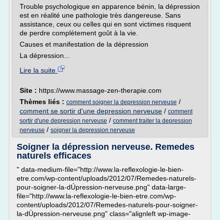
Trouble psychologique en apparence bénin, la dépression
est en réalité une pathologie très dangereuse. Sans
assistance, ceux ou celles qui en sont victimes risquent
de perdre complètement goût à la vie.
Causes et manifestation de la dépression
La dépression...
Lire la suite
Site :
https://www.massage-zen-therapie.com
Thèmes liés :
/
comment soigner la depression nerveuse
comment se sortir d'une depression nerveuse
/
comment
/
sortir d'une depression nerveuse
comment traiter la depression
/
nerveuse
soigner la depression nerveuse
Soigner la dépression nerveuse. Remedes
naturels efficaces
" data-medium-file="http://www.la-reflexologie-le-bien-
etre.com/wp-content/uploads/2012/07/Remedes-naturels-
pour-soigner-la-dÚpression-nerveuse.png" data-large-
file="http://www.la-reflexologie-le-bien-etre.com/wp-
content/uploads/2012/07/Remedes-naturels-pour-soigner-
la-dÚpression-nerveuse.png" class="alignleft wp-image-