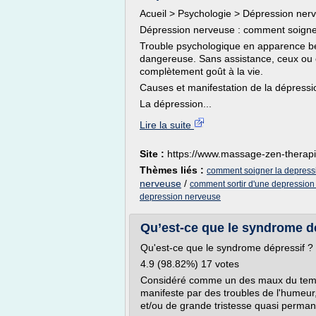
Acueil > Psychologie > Dépression ner
Dépression nerveuse : comment soigner
Trouble psychologique en apparence bén
dangereuse. Sans assistance, ceux ou c
complètement goût à la vie.
Causes et manifestation de la dépressi
La dépression...
Lire la suite
Site :
https://www.massage-zen-therap
Thèmes liés :
comment soigner la depress
nerveuse
/
comment sortir d'une depressio
depression nerveuse
Qu’est-ce que le syndrome dé
Qu'est-ce que le syndrome dépressif ?
4.9 (98.82%) 17 votes
Considéré comme un des maux du temp
manifeste par des troubles de l'humeur
et/ou de grande tristesse quasi perman