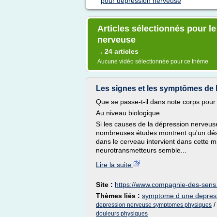
pour depression nerveuse
Articles sélectionnés pour 
nerveuse
24 articles
→
Aucune vidéo sélectionnée pour ce thème
Les signes et les symptômes de 
Que se passe-t-il dans note corps pou
Au niveau biologique
Si les causes de la dépression nerveus
nombreuses études montrent qu'un désé
dans le cerveau intervient dans cette ma
neurotransmetteurs semble...
Lire la suite
Site :
https://www.compagnie-des-sens.
Thèmes liés :
symptome d une depres
depression nerveuse symptomes physiques
douleurs physiques