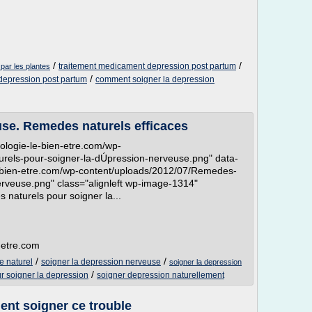
/
/
traitement medicament depression post partum
par les plantes
/
depression post partum
comment soigner la depression
use. Remedes naturels efficaces
xologie-le-bien-etre.com/wp-
rels-pour-soigner-la-dÚpression-nerveuse.png" data-
-le-bien-etre.com/wp-content/uploads/2012/07/Remedes-
erveuse.png" class="alignleft wp-image-1314"
 naturels pour soigner la...
n-etre.com
/
/
 naturel
soigner la depression nerveuse
soigner la depression
/
ur soigner la depression
soigner depression naturellement
nt soigner ce trouble