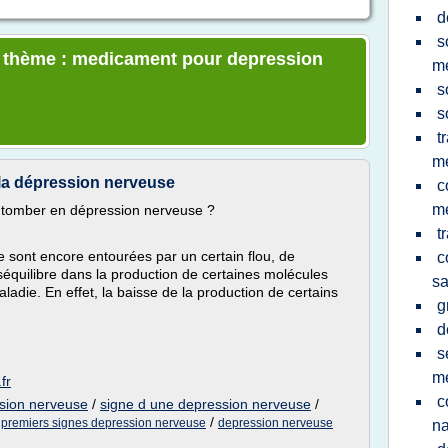
d
s
le thème : medicament pour depression
m
s
s
t
me
la dépression nerveuse
c
me
r tomber en dépression nerveuse ?
t
e sont encore entourées par un certain flou, de
c
quilibre dans la production de certaines molécules
s
ladie. En effet, la baisse de la production de certains
g
d
s
m
fr
c
sion nerveuse
/
signe d une depression nerveuse
/
/
/
premiers signes depression nerveuse
depression nerveuse
na