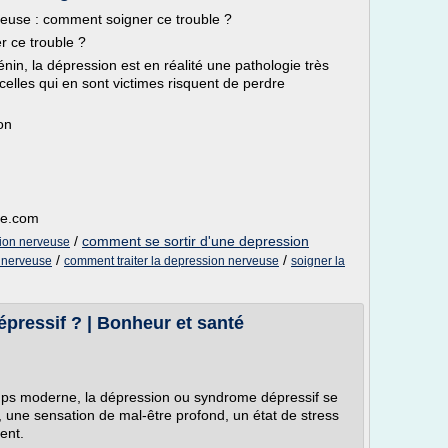
veuse : comment soigner ce trouble ?
 ce trouble ?
in, la dépression est en réalité une pathologie très
elles qui en sont victimes risquent de perdre
on
ie.com
/
comment se sortir d'une depression
ion nerveuse
/
/
n nerveuse
comment traiter la depression nerveuse
soigner la
pressif ? | Bonheur et santé
s moderne, la dépression ou syndrome dépressif se
, une sensation de mal-être profond, un état de stress
ent.