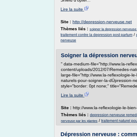
Shield d'opter...
Lire la suite
Site :
http://depression-nerveuse.net
Thèmes liés :
soigner la depression nerveuse 
/
traitement contre la depression post partum
nerveuse
Soigner la dépression nerve
" data-medium-file="http://www.la-refle
content/uploads/2012/07/Remedes-natu
large-file="http://www.la-reflexologie
naturels-pour-soigner-la-dÚpression-n
style="border: 0pt none;" title="Remedes
Lire la suite
Site :
http://www.la-reflexologie-le-bie
Thèmes liés :
depression nerveuse remede
/
traitement naturel po
nerveuse par les plantes
Dépression nerveuse : comme