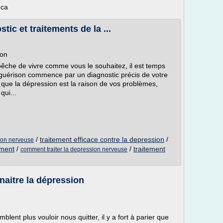
.ca
ic et traitements de la ...
ion
êche de vivre comme vous le souhaitez, il est temps
 guérison commence par un diagnostic précis de votre
 que la dépression est la raison de vos problèmes,
ui...
/
traitement efficace contre la depression
/
sion nerveuse
ement
/
/
traitement
comment traiter la depression nerveuse
naitre la dépression
lent plus vouloir nous quitter, il y a fort à parier que