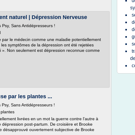
d
sy
s
ent naturel | Dépression Nerveuse
d
 Psy, Sans Antidépresseurs !
d
l
g
e par le médecin comme une maladie potentiellement
s
ù les symptômes de la dépression ont été rejetées
soi ». Non seulement est dépression reconnue comme
t
de
c
e par les plantes ...
 Psy, Sans Antidépresseurs !
 plantes
llement livrées en un mot la guerre contre l'autre à
 dépression post-partum. De croisière et Brooke
 désapprouvé ouvertement subjective de Brooke