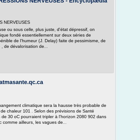
RESSIONS NERVEUSES - Encyclopædia
NS NERVEUSES
e ou sous celle, plus juste, d'état dépressif, on
gique fondé essentiellement sur deux séries de
 pénible de l'humeur (J. Delay) faite de pessimisme, de
, de dévalorisation de...
atmasante.qc.ca
angement climatique sera la hausse très probable de
 de chaleur 101 . Selon des prévisions de Santé
de 30 oC pourraient tripler à l'horizon 2080 902 dans
c comme ailleurs, les vagues de...