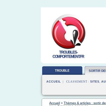
TROUBLES-
COMPORTEMENT.FR
TROUBLE
SORTIR D
COMPORTEMENT
ACCUEIL
| CLASSEMENT :
SITES
,
AU
Accueil
>
Thèmes & articles : sortir d