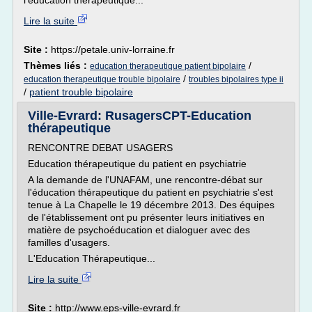
l'éducation thérapeutique...
Lire la suite
Site :
https://petale.univ-lorraine.fr
Thèmes liés :
/
education therapeutique patient bipolaire
/
education therapeutique trouble bipolaire
troubles bipolaires type ii
/
patient trouble bipolaire
Ville-Evrard: RusagersCPT-Education
thérapeutique
RENCONTRE DEBAT USAGERS
Education thérapeutique du patient en psychiatrie
A la demande de l'UNAFAM, une rencontre-débat sur
l'éducation thérapeutique du patient en psychiatrie s'est
tenue à La Chapelle le 19 décembre 2013. Des équipes
de l'établissement ont pu présenter leurs initiatives en
matière de psychoéducation et dialoguer avec des
familles d'usagers.
L'Education Thérapeutique...
Lire la suite
Site :
http://www.eps-ville-evrard.fr