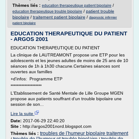
Thèmes liés :
/
education therapeutique patient bipolaire
/
patient trouble
education therapeutique trouble bipolaire
bipolaire
/
traitement patient bipolaire
/
diagnostic infirmier
patient bipolaire
EDUCATION THERAPEUTIQUE DU PATIENT
- ARGOS 2001
EDUCATION THERAPEUTIQUE DU PATIENT
La clinique de LAUTREAMONT propose une ETP pour les
adolescents et les jeunes adultes de moins de 25 ans de 10
séances de 1h à 1h30 chacune.Certaines séances sont
ouvertes aux familles
+d'infos: Programme ETP
********************
L'Etablissement de Santé Mentale de Lille Groupe MGEN
propose aux patients souffrant d'un trouble bipolaire une
session de son...
Lire la suite
Date:
2017-06-29 22:40:20
Site :
http://argos2001nord.blogspot.com
troubles de l'humeur bipolaire traitement
Thèmes liés :
trouble de l'humeur et trouble bipolaire
trouble de