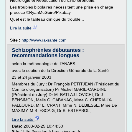
Neurologie et Réeducation du CHU Grenoble.
Les troubles bipolaires nécessitent une prise en charge
précoce ©RyanMcGuire/Pixabay
Quel est le tableau clinique du trouble...
Lire la suite
Site :
http://www.ra-sante.com
Schizophrénies débutantes :
recommandations longues
selon la méthodologie de l’ANAES
avec le soutien de la Direction Générale de la Santé
23 et 24 janvier 2003
Membres du Jury : Dr François PETITJEAN (Président du
Comité d'organisation) Pr Michel MARIE-CARDINE
(Président du Jury) Dr M. BATLAJ-LOVICHI, Dr J.
BENSIMON, Melle C. CABANAC, Mme C. CHERIAUX-
FALLOURD, Mr L. CRANT, Mme N. DEBIESSE, Mme De
MAXIMY, M B. ESCAIG, Dr B. ESTRABOL,...
Lire la suite
Date:
2003-02-25 10:44:50
Site :
http://psydoc-fr.broca.inserm.fr