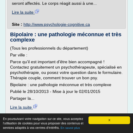
seront affectés. Le corps réagit aussi à une...
Lire la suite
Site :
http://www.psychologie-cognitive.ca
Bipolaire : une pathologie méconnue et très
complexe
(Tous les professionnels du département)
Par ville :
Parce qu'il est important d'être bien accompagné !
Contactez gratuitement un psychothérapeute, spécialisé en
psychothérapie, ou posez votre question dans le formulaire.
Thérapie couple, comment trouver un bon psy.
Bipolaire : une pathologie méconnue et très complexe
Publié le 28/10/2013 - Mise à jour le 02/01/2015
Partager la...
Lire la suite
En poursuivant votre navigation sur ce site, vous acceptez
Site :
mon-psychotherapeute.com
X
l'utilisation de cookies pour vous proposer des contenus et
services adaptés à vos centres d'intérêts.
En savoir plus
Lexique - Troubles bipolaires