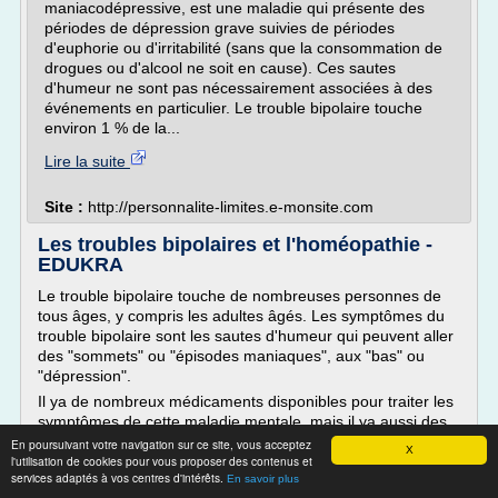
maniacodépressive, est une maladie qui présente des
périodes de dépression grave suivies de périodes
d'euphorie ou d'irritabilité (sans que la consommation de
drogues ou d'alcool ne soit en cause). Ces sautes
d'humeur ne sont pas nécessairement associées à des
événements en particulier. Le trouble bipolaire touche
environ 1 % de la...
Lire la suite
Site :
http://personnalite-limites.e-monsite.com
Les troubles bipolaires et l'homéopathie -
EDUKRA
Le trouble bipolaire touche de nombreuses personnes de
tous âges, y compris les adultes âgés. Les symptômes du
trouble bipolaire sont les sautes d'humeur qui peuvent aller
des "sommets" ou "épisodes maniaques", aux "bas" ou
"dépression".
Il ya de nombreux médicaments disponibles pour traiter les
symptômes de cette maladie mentale, mais il ya aussi des
remèdes alternatifs homéopathiques...
En poursuivant votre navigation sur ce site, vous acceptez
X
l'utilisation de cookies pour vous proposer des contenus et
Lire la suite
services adaptés à vos centres d'intérêts.
En savoir plus