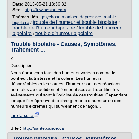
Date:
2015-05-21 18:36:32
Site :
http://fr.winesino.com
Thèmes liés :
psychose maniaco depressive trouble
trouble de l'humeur et trouble bipolaire
bipolaire
/
/
trouble de l'humeur bipolaire
trouble de l humeur
/
bipolaire
trouble d'humeur bipolaire
/
Trouble bipolaire - Causes, Symptômes,
Traitement ...
Z
Description
Nous éprouvons tous des humeurs variées comme le
bonheur, la tristesse et la colère. Les humeurs
désagréables et les sautes d'humeur sont des réactions
normales au quotidien et l'on peut souvent identifier les
événements qui sont à l'origine de ces troubles. Cependant,
lorsque l'on éprouve des changements d'humeur ou des
humeurs extrêmes qui surviennent de façon...
Lire la suite
Site :
http://sante.canoe.ca
Trouble bipolaire - Causes, Symptômes,