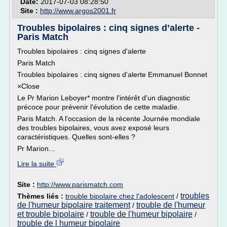
Date:
2017-07-03 08:28:50
Site :
http://www.argos2001.fr
Troubles bipolaires : cinq signes d’alerte -
Paris Match
Troubles bipolaires : cinq signes d'alerte
Paris Match
Troubles bipolaires : cinq signes d'alerte Emmanuel Bonnet
×Close
Le Pr Marion Leboyer* montre l'intérêt d'un diagnostic
précoce pour prévenir l'évolution de cette maladie.
Paris Match. A l'occasion de la récente Journée mondiale
des troubles bipolaires, vous avez exposé leurs
caractéristiques. Quelles sont-elles ?
Pr Marion...
Lire la suite
Site :
http://www.parismatch.com
troubles
Thèmes liés :
trouble bipolaire chez l'adolescent
/
de l'humeur bipolaire traitement
trouble de l'humeur
/
et trouble bipolaire
trouble de l'humeur bipolaire
/
/
trouble de l humeur bipolaire