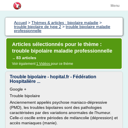
Menu
Accueil
>
Thèmes & articles : bipolaire maladie
>
trouble bipolaire de type 2
>
trouble bipolaire maladie
professionnelle
Articles sélectionnés pour le thème :
trouble bipolaire maladie professionnelle
83 articles
→
Voir également
1 Vidéos
pour ce thème
Trouble bipolaire - hopital.fr - Fédération
Hospitalière ...
Google +
Trouble bipolaire
Anciennement appelés psychose maniaco-dépressive
(PMD), les troubles bipolaires sont des pathologies
caractérisées par des variations anormales de l'humeur.
Celle-ci oscille entre périodes de mélancolie (dépression) et
accès maniaques (manie).