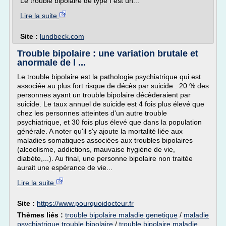
Le trouble bipolaire de type I est un...
Lire la suite
Site :
lundbeck.com
Trouble bipolaire : une variation brutale et
anormale de l ...
Le trouble bipolaire est la pathologie psychiatrique qui est
associée au plus fort risque de décès par suicide : 20 % des
personnes ayant un trouble bipolaire décèderaient par
suicide. Le taux annuel de suicide est 4 fois plus élevé que
chez les personnes atteintes d'un autre trouble
psychiatrique, et 30 fois plus élevé que dans la population
générale. A noter qu'il s'y ajoute la mortalité liée aux
maladies somatiques associées aux troubles bipolaires
(alcoolisme, addictions, mauvaise hygiène de vie,
diabète,...). Au final, une personne bipolaire non traitée
aurait une espérance de vie...
Lire la suite
Site :
https://www.pourquoidocteur.fr
Thèmes liés :
trouble bipolaire maladie genetique
/
maladie
psychiatrique trouble bipolaire
/
trouble bipolaire maladie