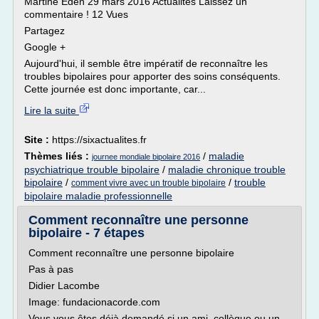
Martine Eden 29 mars 2016 Actualités Laissez un
commentaire ! 12 Vues
Partagez
Google +
Aujourd'hui, il semble être impératif de reconnaître les
troubles bipolaires pour apporter des soins conséquents.
Cette journée est donc importante, car...
Lire la suite
Site :
https://sixactualites.fr
Thèmes liés :
/
maladie
journee mondiale bipolaire 2016
psychiatrique trouble bipolaire
/
maladie chronique trouble
bipolaire
/
/
trouble
comment vivre avec un trouble bipolaire
bipolaire maladie professionnelle
Comment reconnaître une personne
bipolaire - 7 étapes
Comment reconnaître une personne bipolaire
Pas à pas
Didier Lacombe
Image: fundacionacorde.com
Vous vous êtes déjà demandé si un ami, collègue ou un