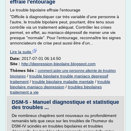
effraie l'entourage
Le trouble bipolaire effraie l'entourage
"Difficile à diagnostiquer car très variable d'une personne à
l'autre, le trouble bipolaire peut, pourtant, être tenu sous
contrôle via un traitement adéquat. Contrôler les crises
permet, en effet, au maniaco-dépressif de mener une vie
presque "normale". Pour l'entourage, reconnaître les signes
annonciateurs de crise peut aussi être d'un...
Lire la suite
Date:
2017-07-01 06:14:50
Site :
http://depression-bipolaire.blogspot.com
Thèmes liés :
comment aider une personne atteinte de troubles
/
trouble bipolaire trouble maniaco depressif
bipolaires
traitement
/
trouble bipolaire maladie mentale
/
trouble
bipolaire maniaco depression
/
troubles bipolaires
traitement a vie
DSM-5 - Manuel diagnostique et statistique
des troubles ...
De nombreux chapitres sont nouveaux ou profondément
remaniés tels que ceux sur les troubles de l'humeur du
DSM-IV scindés en troubles bipolaires et troubles