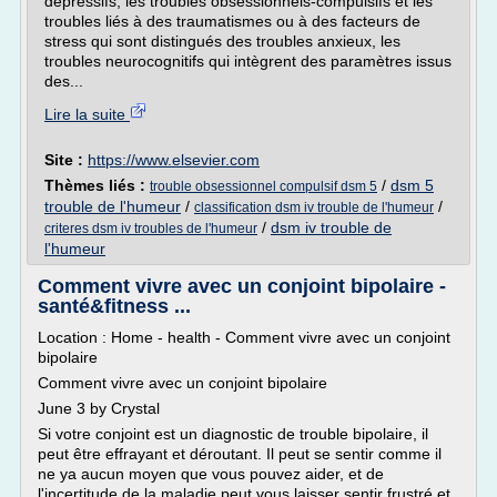
dépressifs, les troubles obsessionnels-compulsifs et les
troubles liés à des traumatismes ou à des facteurs de
stress qui sont distingués des troubles anxieux, les
troubles neurocognitifs qui intègrent des paramètres issus
des...
Lire la suite
Site :
https://www.elsevier.com
Thèmes liés :
/
dsm 5
trouble obsessionnel compulsif dsm 5
trouble de l'humeur
/
/
classification dsm iv trouble de l'humeur
/
dsm iv trouble de
criteres dsm iv troubles de l'humeur
l'humeur
Comment vivre avec un conjoint bipolaire -
santé&fitness ...
Location : Home - health - Comment vivre avec un conjoint
bipolaire
Comment vivre avec un conjoint bipolaire
June 3 by Crystal
Si votre conjoint est un diagnostic de trouble bipolaire, il
peut être effrayant et déroutant. Il peut se sentir comme il
ne ya aucun moyen que vous pouvez aider, et de
l'incertitude de la maladie peut vous laisser sentir frustré et