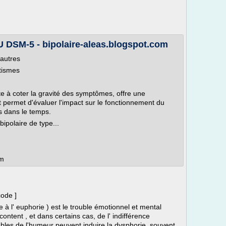
SM-5 - bipolaire-aleas.blogspot.com
 autres
atismes
te à coter la gravité des symptômes, offre une
t permet d'évaluer l'impact sur le fonctionnement du
es dans le temps.
ipolaire de type...
om
code ]
 l' euphorie ) est le trouble émotionnel et mental
ontent , et dans certains cas, de l' indifférence
ubles de l'humeur peuvent induire la dysphorie, souvent