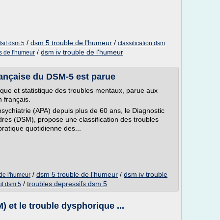
/
dsm 5 trouble de l'humeur
/
sif dsm 5
classification dsm
/
dsm iv trouble de l'humeur
es de l'humeur
rançaise du DSM-5 est parue
ue et statistique des troubles mentaux, parue aux
 français.
psychiatrie (APA) depuis plus de 60 ans, le Diagnostic
dres (DSM), propose une classification des troubles
atique quotidienne des...
/
dsm 5 trouble de l'humeur
/
dsm iv trouble
 de l'humeur
/
troubles depressifs dsm 5
if dsm 5
et le trouble dysphorique ...