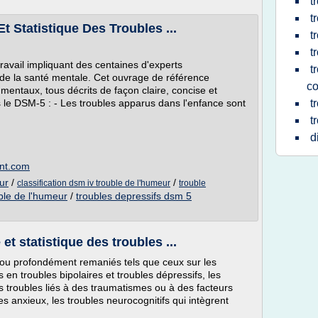
t
t
 Statistique Des Troubles ...
t
t
ravail impliquant des centaines d'experts
t
 de la santé mentale. Cet ouvrage de référence
co
 mentaux, tous décrits de façon claire, concise et
le DSM-5 : - Les troubles apparus dans l'enfance sont
t
t
d
ent.com
ur
/
/
classification dsm iv trouble de l'humeur
trouble
ble de l'humeur
/
troubles depressifs dsm 5
t statistique des troubles ...
ou profondément remaniés tels que ceux sur les
en troubles bipolaires et troubles dépressifs, les
s troubles liés à des traumatismes ou à des facteurs
es anxieux, les troubles neurocognitifs qui intègrent