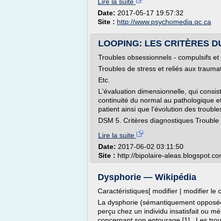
Lire la suite
Date:
2017-05-17 19:57:32
Site :
http://www.psychomedia.qc.ca
LOOPING: LES CRITÈRES DU D
Troubles obsessionnels - compulsifs et
Troubles de stress et reliés aux traum
Etc.
L'évaluation dimensionnelle, qui consis
continuité du normal au pathologique e
patient ainsi que l'évolution des troubl
DSM 5. Critères diagnostiques Trouble b
Lire la suite
Date:
2017-06-02 03:11:50
Site :
http://bipolaire-aleas.blogspot.c
Dysphorie — Wikipédia
Caractéristiques[ modifier | modifier le 
La dysphorie (sémantiquement opposée à
perçu chez un individu insatisfait ou méc
concernant son entourage [1] . Les tro