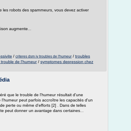
re les robots des spammeurs, vous devez activer
ison augmente...
ssivite
/
/
troubles
criteres dsm iv troubles de l'humeur
 trouble de l'humeur
/
symptomes depression chez
édia
ré que le trouble de l'humeur résultait d'une
e l'humeur peut parfois accroître les capacités d'un
 de perte ou même d'efforts [2] . Dans de telles
nte peut donner un avantage dans certaines...