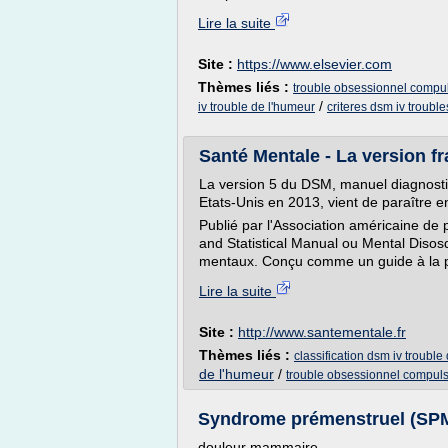
Lire la suite
Site :
https://www.elsevier.com
Thèmes liés :
trouble obsessionnel compul
/
iv trouble de l'humeur
criteres dsm iv troubl
Santé Mentale - La version f
La version 5 du DSM, manuel diagnostiq
Etats-Unis en 2013, vient de paraître en
Publié par l'Association américaine de 
and Statistical Manual ou Mental Disos
mentaux. Conçu comme un guide à la pr
Lire la suite
Site :
http://www.santementale.fr
Thèmes liés :
classification dsm iv trouble
de l'humeur
/
trouble obsessionnel compuls
Syndrome prémenstruel (SPM) 
douleur mammaire