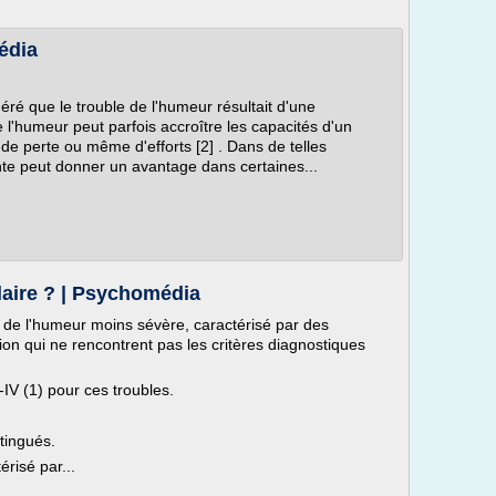
édia
ré que le trouble de l'humeur résultait d'une
e l'humeur peut parfois accroître les capacités d'un
 de perte ou même d'efforts [2] . Dans de telles
nte peut donner un avantage dans certaines...
laire ? | Psychomédia
e de l'humeur moins sévère, caractérisé par des
n qui ne rencontrent pas les critères diagnostiques
-IV (1) pour ces troubles.
tingués.
érisé par...