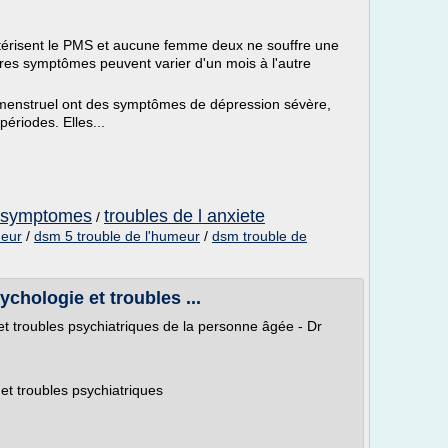
ctérisent le PMS et aucune femme deux ne souffre une
s symptômes peuvent varier d'un mois à l'autre
enstruel ont des symptômes de dépression sévère,
 périodes. Elles...
te symptomes
troubles de l anxiete
/
meur
/
dsm 5 trouble de l'humeur
/
dsm trouble de
chologie et troubles ...
t troubles psychiatriques de la personne âgée - Dr
et troubles psychiatriques