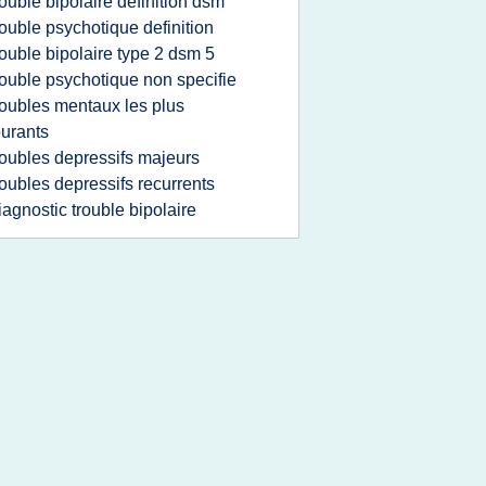
rouble bipolaire definition dsm
rouble psychotique definition
rouble bipolaire type 2 dsm 5
rouble psychotique non specifie
roubles mentaux les plus
urants
roubles depressifs majeurs
roubles depressifs recurrents
iagnostic trouble bipolaire