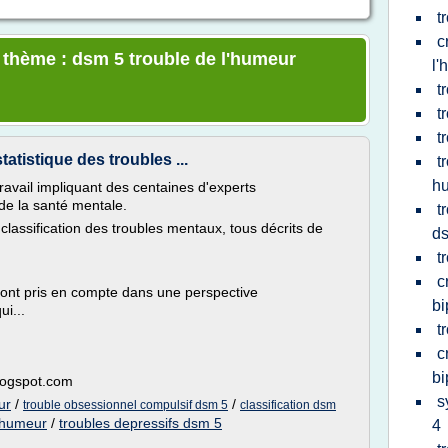
t
c
e thème : dsm 5 trouble de l'humeur
l'
t
t
t
atistique des troubles ...
t
h
ravail impliquant des centaines d'experts
de la santé mentale.
t
lassification des troubles mentaux, tous décrits de
d
t
c
sont pris en compte dans une perspective
bi
i...
t
c
bi
blogspot.com
s
ur
/
/
trouble obsessionnel compulsif dsm 5
classification dsm
l'humeur
/
troubles depressifs dsm 5
4