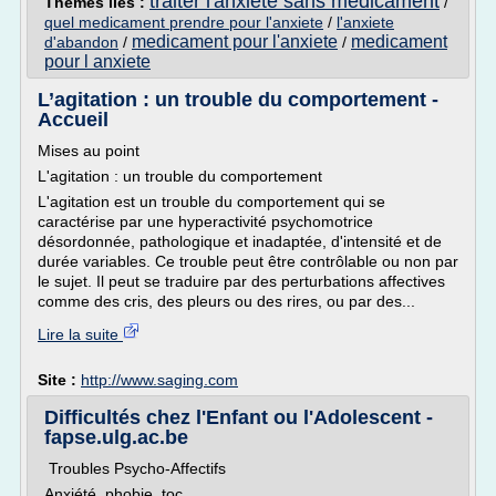
traiter l'anxiete sans medicament
Thèmes liés :
/
quel medicament prendre pour l'anxiete
/
l'anxiete
medicament pour l'anxiete
medicament
d'abandon
/
/
pour l anxiete
L’agitation : un trouble du comportement -
Accueil
Mises au point
L'agitation : un trouble du comportement
L'agitation est un trouble du comportement qui se
caractérise par une hyperactivité psychomotrice
désordonnée, pathologique et inadaptée, d'intensité et de
durée variables. Ce trouble peut être contrôlable ou non par
le sujet. Il peut se traduire par des perturbations affectives
comme des cris, des pleurs ou des rires, ou par des...
Lire la suite
Site :
http://www.saging.com
Difficultés chez l'Enfant ou l'Adolescent -
fapse.ulg.ac.be
Troubles Psycho-Affectifs
Anxiété, phobie, toc...