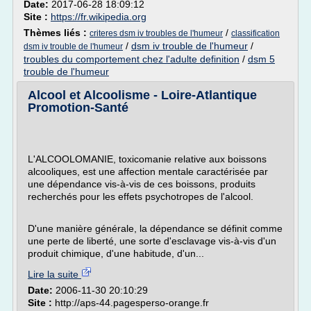
Date:
2017-06-28 18:09:12
Site :
https://fr.wikipedia.org
Thèmes liés :
/
criteres dsm iv troubles de l'humeur
classification
/
dsm iv trouble de l'humeur
/
dsm iv trouble de l'humeur
troubles du comportement chez l'adulte definition
/
dsm 5
trouble de l'humeur
Alcool et Alcoolisme - Loire-Atlantique
Promotion-Santé
L'ALCOOLOMANIE, toxicomanie relative aux boissons
alcooliques, est une affection mentale caractérisée par
une dépendance vis-à-vis de ces boissons, produits
recherchés pour les effets psychotropes de l'alcool.
D'une manière générale, la dépendance se définit comme
une perte de liberté, une sorte d'esclavage vis-à-vis d'un
produit chimique, d'une habitude, d'un...
Lire la suite
Date:
2006-11-30 20:10:29
Site :
http://aps-44.pagesperso-orange.fr