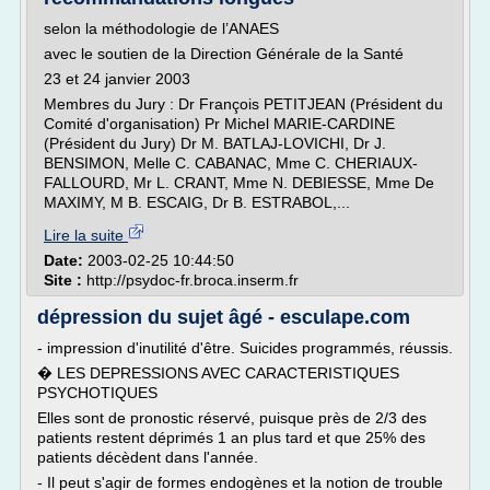
selon la méthodologie de l’ANAES
avec le soutien de la Direction Générale de la Santé
23 et 24 janvier 2003
Membres du Jury : Dr François PETITJEAN (Président du
Comité d'organisation) Pr Michel MARIE-CARDINE
(Président du Jury) Dr M. BATLAJ-LOVICHI, Dr J.
BENSIMON, Melle C. CABANAC, Mme C. CHERIAUX-
FALLOURD, Mr L. CRANT, Mme N. DEBIESSE, Mme De
MAXIMY, M B. ESCAIG, Dr B. ESTRABOL,...
Lire la suite
Date:
2003-02-25 10:44:50
Site :
http://psydoc-fr.broca.inserm.fr
dépression du sujet âgé - esculape.com
- impression d'inutilité d'être. Suicides programmés, réussis.
� LES DEPRESSIONS AVEC CARACTERISTIQUES
PSYCHOTIQUES
Elles sont de pronostic réservé, puisque près de 2/3 des
patients restent déprimés 1 an plus tard et que 25% des
patients décèdent dans l'année.
- Il peut s'agir de formes endogènes et la notion de trouble