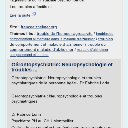
l'agressivité ou l'instabilité psychomotrice.
Les troubles affectifs et...
Lire la suite
Site :
francealzheimer.org
Thèmes liés :
trouble de l'humeur agressivite
/
troubles du
/
troubles
comportement alimentaire dans la maladie d'alzheimer
du comportement et maladie d alzheimer
/
trouble du
comportement maladie d'alzheimer
/
maladie d'alzheimer
comportement et humeur
Gérontopsychiatrie: Neuropsychologie et
troubles ...
Gérontopsychiatrie: Neuropsychologie et troubles
psychiatriques de la personne âgée - Dr Fabrice Lorin
Gérontopsychiatrie : Neuropsychologie et troubles
psychiatriques
Dr Fabrice Lorin
Psychiatre PH au CHU Montpellier
Cette adresse email est protégée contre les robots des