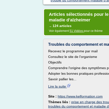
trouble du comportement maladie d'a
Articles sélectionnés pour l
maladie d'alzheimer
124 articles
→
Voir également
51 Vidéos
pour ce thème
Troubles du comportement et mala
Recevez le programme par mail
Consultez le site de l'organisme
Objectifs
Comprendre l'origine des symptômes p
Adopter les bonnes pratiques professio
Savoir pallier les...
Lire la suite
Site :
https://www.kelformation.com
Thèmes liés :
prise en charge des tro
troubles du comportement et maladie d