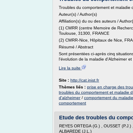
Troubles du comportement et maladie d
Auteur(s) / Author(s)
Affiliation(s) du ou des auteurs / Author(s
(1) CMRR (centre Memoire de Recherc
Toulouse, 31300, FRANCE
(2) CMRR-Nice, Hôpitaux de Nice, FR
Résumé / Abstract
Sont présentées ci-après cinq situatio
l'évolution de la maladie d'Alzheimer et q
Lire la suite
Site :
http://cat.inist.fr
Thèmes liés :
prise en charge des tro
troubles du comportement et maladie d
d'alzheimer
/
comportement du maladie
comportement
Etude des troubles du compor
REYES ORTEGA (G.) , OUSSET (P.J.) ,
ALBAREDE (J.L.)