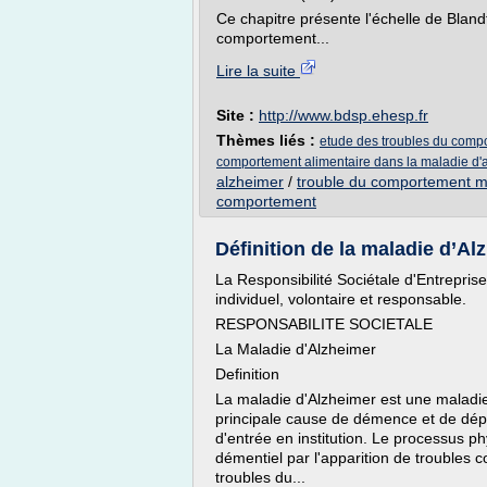
Ce chapitre présente l'échelle de Bland
comportement...
Lire la suite
Site :
http://www.bdsp.ehesp.fr
Thèmes liés :
etude des troubles du compo
comportement alimentaire dans la maladie d'
alzheimer
/
trouble du comportement m
comportement
Définition de la maladie d’Alzh
La Responsibilité Sociétale d'Entrepris
individuel, volontaire et responsable.
RESPONSABILITE SOCIETALE
La Maladie d'Alzheimer
Definition
La maladie d'Alzheimer est une maladie 
principale cause de démence et de dépe
d'entrée en institution. Le processus 
démentiel par l'apparition de troubles 
troubles du...