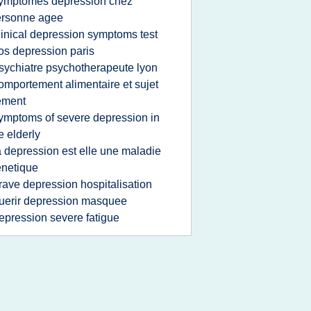
ymptomes depression chez
ersonne agee
linical depression symptoms test
os depression paris
sychiatre psychotherapeute lyon
omportement alimentaire et sujet
ement
ymptoms of severe depression in
e elderly
a depression est elle une maladie
netique
rave depression hospitalisation
uerir depression masquee
epression severe fatigue