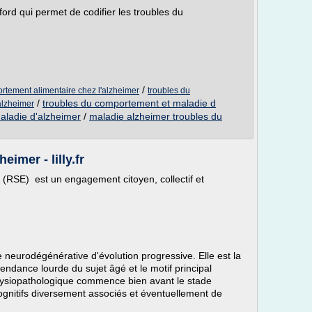
ford qui permet de codifier les troubles du
/
rtement alimentaire chez l'alzheimer
troubles du
/
troubles du comportement et maladie d
alzheimer
aladie d'alzheimer
/
maladie alzheimer troubles du
eimer - lilly.fr
e (RSE) est un engagement citoyen, collectif et
neurodégénérative d'évolution progressive. Elle est la
ndance lourde du sujet âgé et le motif principal
physiopathologique commence bien avant le stade
cognitifs diversement associés et éventuellement de