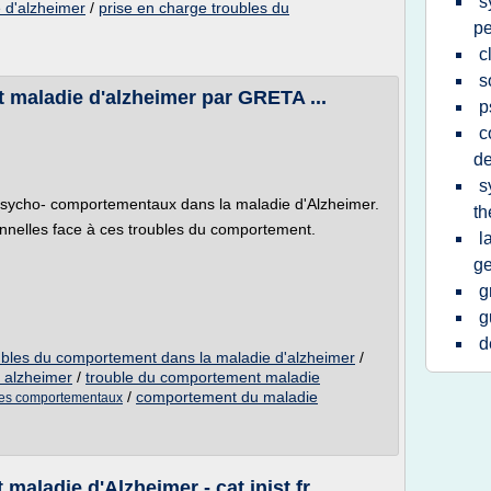
s
 d'alzheimer
/
prise en charge troubles du
p
c
s
 maladie d'alzheimer par GRETA ...
p
c
d
s
sycho- comportementaux dans la maladie d'Alzheimer.
th
nnelles face à ces troubles du comportement.
l
ge
g
g
d
ubles du comportement dans la maladie d'alzheimer
/
 alzheimer
/
trouble du comportement maladie
/
comportement du maladie
mes comportementaux
aladie d'Alzheimer - cat.inist.fr