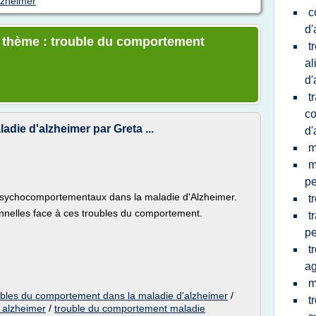
lzheimer
c
d'
e thème : trouble du comportement
t
al
d'
t
co
die d'alzheimer par Greta ...
d'
m
m
p
sychocomportementaux dans la maladie d'Alzheimer.
t
nnelles face à ces troubles du comportement.
t
p
t
a
m
ubles du comportement dans la maladie d'alzheimer
/
t
 alzheimer
/
trouble du comportement maladie