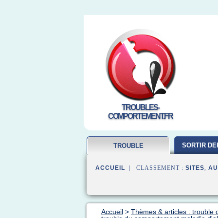
TROUBLES-
COMPORTEMENT.FR
SORTIR DE
TROUBLE
COMPORTEMENT
ACCUEIL
| CLASSEMENT :
SITES
,
AU
Accueil
>
Thèmes & articles : troubl