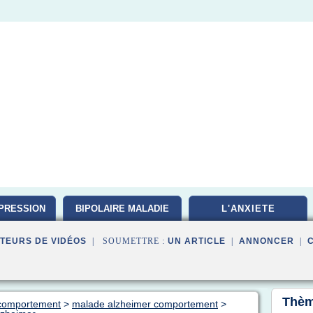
PRESSION
BIPOLAIRE MALADIE
L'ANXIETE
TEURS DE VIDÉOS
| SOUMETTRE :
UN ARTICLE
|
ANNONCER
|
Thèm
e comportement
>
malade alzheimer comportement
>