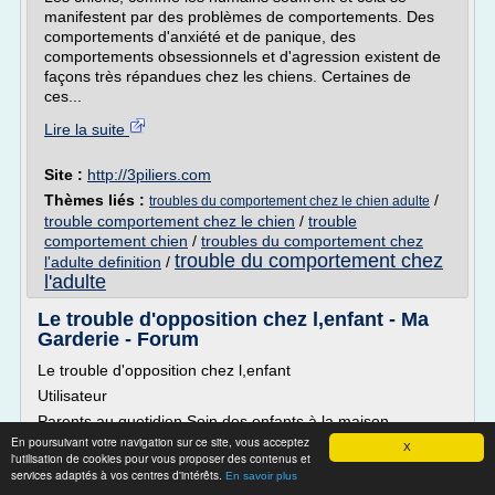
manifestent par des problèmes de comportements. Des
comportements d'anxiété et de panique, des
comportements obsessionnels et d'agression existent de
façons très répandues chez les chiens. Certaines de
ces...
Lire la suite
Site :
http://3piliers.com
Thèmes liés :
/
troubles du comportement chez le chien adulte
trouble comportement chez le chien
/
trouble
comportement chien
/
troubles du comportement chez
trouble du comportement chez
l'adulte definition
/
l'adulte
Le trouble d'opposition chez l,enfant - Ma
Garderie - Forum
Le trouble d'opposition chez l,enfant
Utilisateur
Parents au quotidien Soin des enfants à la maison,
questions et trucs de parents...
En poursuivant votre navigation sur ce site, vous acceptez
X
l'utilisation de cookies pour vous proposer des contenus et
Recherche dans les forums
services adaptés à vos centres d'intérêts.
En savoir plus
Aller à la page...