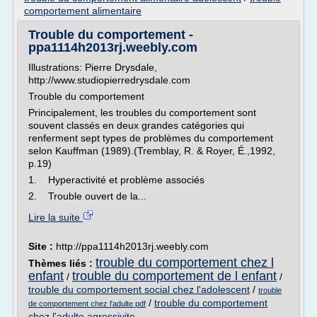
comportement alimentaire
Trouble du comportement -
ppa1114h2013rj.weebly.com
Illustrations: Pierre Drysdale,
http://www.studiopierredrysdale.com
Trouble du comportement
Principalement, les troubles du comportement sont
souvent classés en deux grandes catégories qui
renferment sept types de problèmes du comportement
selon Kauffman (1989).(Tremblay, R. & Royer, É.,1992,
p.19)
1. Hyperactivité et problème associés
2. Trouble ouvert de la...
Lire la suite
Site :
http://ppa1114h2013rj.weebly.com
trouble du comportement chez l
Thèmes liés :
enfant
trouble du comportement de l enfant
/
/
trouble du comportement social chez l'adolescent
/
trouble
/
trouble du comportement
de comportement chez l'adulte pdf
chez l'adulte agressivite