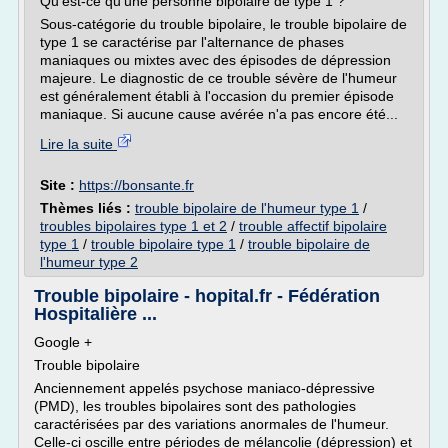
Qu'est-ce qu'une personne bipolaire de type 1 ?
Sous-catégorie du trouble bipolaire, le trouble bipolaire de
type 1 se caractérise par l'alternance de phases
maniaques ou mixtes avec des épisodes de dépression
majeure. Le diagnostic de ce trouble sévère de l'humeur
est généralement établi à l'occasion du premier épisode
maniaque. Si aucune cause avérée n'a pas encore été...
Lire la suite
Site :
https://bonsante.fr
Thèmes liés :
trouble bipolaire de l'humeur type 1
/
troubles bipolaires type 1 et 2
/
trouble affectif bipolaire
type 1
/
trouble bipolaire type 1
/
trouble bipolaire de
l'humeur type 2
Trouble bipolaire - hopital.fr - Fédération
Hospitalière ...
Google +
Trouble bipolaire
Anciennement appelés psychose maniaco-dépressive
(PMD), les troubles bipolaires sont des pathologies
caractérisées par des variations anormales de l'humeur.
Celle-ci oscille entre périodes de mélancolie (dépression) et