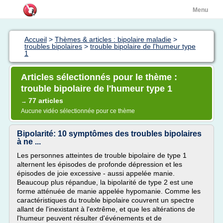
Menu
Accueil
>
Thèmes & articles : bipolaire maladie
>
troubles bipolaires
>
trouble bipolaire de l'humeur type
1
Articles sélectionnés pour le thème :
trouble bipolaire de l'humeur type 1
77 articles
→
Aucune vidéo sélectionnée pour ce thème
Bipolarité: 10 symptômes des troubles bipolaires
à ne ...
Les personnes atteintes de trouble bipolaire de type 1
alternent les épisodes de profonde dépression et les
épisodes de joie excessive - aussi appelée manie.
Beaucoup plus répandue, la bipolarité de type 2 est une
forme atténuée de manie appelée hypomanie. Comme les
caractéristiques du trouble bipolaire couvrent un spectre
allant de l'inexistant à l'extrême, et que les altérations de
l'humeur peuvent résulter d'événements et de