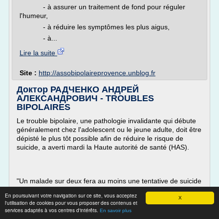
- à assurer un traitement de fond pour réguler
l'humeur,
- à réduire les symptômes les plus aigus,
- à...
Lire la suite
Site :
http://assobipolaireprovence.unblog.fr
Доктор РАДЧЕНКО АНДРЕЙ
АЛЕКСАНДРОВИЧ - TROUBLES
BIPOLAIRES
Le trouble bipolaire, une pathologie invalidante qui débute
généralement chez l'adolescent ou le jeune adulte, doit être
dépisté le plus tôt possible afin de réduire le risque de
suicide, a averti mardi la Haute autorité de santé (HAS).
"Un malade sur deux fera au moins une tentative de suicide
dans sa vie et 15% décéderont par suicide", souligne dans
En poursuivant votre navigation sur ce site, vous acceptez
un communiqué l'organisme...
X
l'utilisation de cookies pour vous proposer des contenus et
services adaptés à vos centres d'intérêts.
En savoir plus
Lire la suite