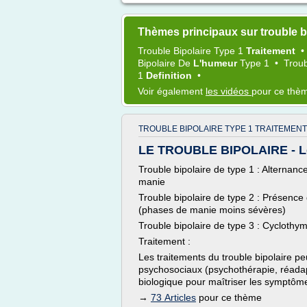
Thèmes principaux sur trouble bi
Trouble Bipolaire Type 1
Traitement
Bipolaire
De
L'humeur
Type 1
•
Trou
1
Definition
•
Voir également
les vidéos
pour ce thè
TROUBLE BIPOLAIRE TYPE 1 TRAITEMENT
LE TROUBLE BIPOLAIRE - L
Trouble bipolaire de type 1 : Alternan
manie
Trouble bipolaire de type 2 : Présenc
(phases de manie moins sévères)
Trouble bipolaire de type 3 : Cyclothym
Traitement :
Les traitements du trouble bipolaire p
psychosociaux (psychothérapie, réadapt
biologique pour maîtriser les symptôm
→
73 Articles
pour ce thème