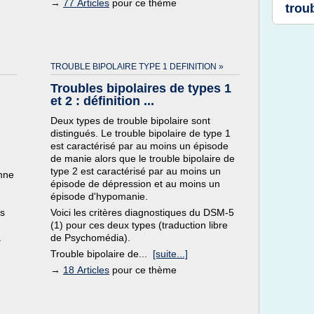
→
77 Articles
pour ce thème
troub
TROUBLE BIPOLAIRE TYPE 1 DEFINITION »
Troubles bipolaires de types 1
et 2 : définition ...
Deux types de trouble bipolaire sont
distingués. Le trouble bipolaire de type 1
est caractérisé par au moins un épisode
de manie alors que le trouble bipolaire de
type 2 est caractérisé par au moins un
onne
épisode de dépression et au moins un
épisode d'hypomanie.
ns
Voici les critères diagnostiques du DSM-5
u
(1) pour ces deux types (traduction libre
.
de Psychomédia).
Trouble bipolaire de...
[suite...]
→
18 Articles
pour ce thème