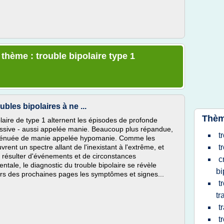
 thème : trouble bipolaire type 1
bles bipolaires à ne ...
Thèm
laire de type 1 alternent les épisodes de profonde
essive - aussi appelée manie. Beaucoup plus répandue,
t
 atténuée de manie appelée hypomanie. Comme les
vrent un spectre allant de l'inexistant à l'extrême, et
t
t résulter d'événements et de circonstances
c
entale, le diagnostic du trouble bipolaire se révèle
bi
ours des prochaines pages les symptômes et signes...
t
tr
t
t