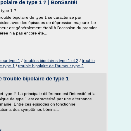
polaire de type 1 ? | BonSanté!
 type 1 ?
trouble bipolaire de type 1 se caractérise par
ixtes avec des épisodes de dépression majeure. Le
meur est généralement établi à l'occasion du premier
rée n'a pas encore été...
umeur type 1
/
troubles bipolaires type 1 et 2
/
trouble
re type 1
/
trouble bipolaire de l'humeur type 2
 trouble bipolaire de type 1
t type 2. La principale différence est l'intensité et la
typique de type 1 est caractérisé par une alternance
 manie. Entre ces épisodes on fonctionne
atients des symptômes bénins...
r