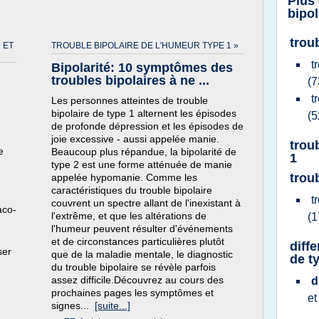
Plus
bipol
troub
 ET
TROUBLE BIPOLAIRE DE L'HUMEUR TYPE 1 »
t
Bipolarité: 10 symptômes des
troubles bipolaires à ne ...
(7
t
Les personnes atteintes de trouble
bipolaire de type 1 alternent les épisodes
(5
de profonde dépression et les épisodes de
joie excessive - aussi appelée manie.
trou
e
Beaucoup plus répandue, la bipolarité de
1
type 2 est une forme atténuée de manie
trou
appelée hypomanie. Comme les
caractéristiques du trouble bipolaire
t
couvrent un spectre allant de l'inexistant à
aco-
l'extrême, et que les altérations de
(1
l'humeur peuvent résulter d'événements
et de circonstances particulières plutôt
diff
ser
que de la maladie mentale, le diagnostic
de ty
du trouble bipolaire se révèle parfois
assez difficile.Découvrez au cours des
d
prochaines pages les symptômes et
e
signes...
[suite...]