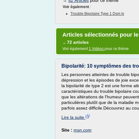
→
52 Articles
pour ce thème
Voir également
:
Trouble Bipolaire Type 1 Dsm Iv
Articles sélectionnés pour le
72 articles
→
Voir également
1 Vidéos
pour ce thème
Bipolarité: 10 symptômes des trou
Les personnes atteintes de trouble bipo
dépression et les épisodes de joie exc
la bipolarité de type 2 est une forme
caractéristiques du trouble bipolaire cou
que les altérations de l'humeur peuven
particulières plutôt que de la maladie m
parfois assez difficile.Découvrez au c
Lire la suite
Site :
msn.com