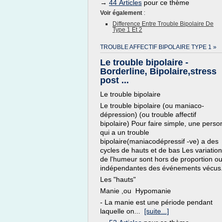
→
44 Articles
pour ce thème
Voir également
:
Difference Entre Trouble Bipolaire De
Type 1 Et 2
TROUBLE AFFECTIF BIPOLAIRE TYPE 1 »
Le trouble bipolaire -
Borderline, Bipolaire,stress
post ...
Le trouble bipolaire
Le trouble bipolaire (ou maniaco-
dépression) (ou trouble affectif
bipolaire) Pour faire simple, une pers
qui a un trouble
bipolaire(maniacodépressif -ve) a des
cycles de hauts et de bas Les variatio
de l'humeur sont hors de proportion o
indépendantes des événements vécus
Les "hauts"
Manie ,ou Hypomanie
- La manie est une période pendant
laquelle on...
[suite...]