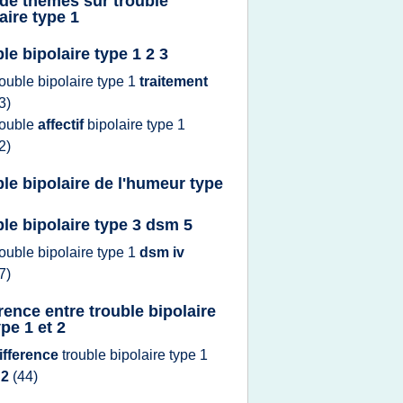
 de thèmes sur
trouble
aire type 1
le bipolaire type 1 2 3
rouble bipolaire type 1
traitement
3)
rouble
affectif
bipolaire type 1
2)
ble bipolaire de l'humeur type
ble bipolaire type 3 dsm 5
rouble bipolaire type 1
dsm iv
7)
erence entre trouble bipolaire
pe 1 et 2
ifference
trouble bipolaire type 1
t
2
(44)