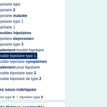
ipolaire type
ipolaire
2
ipolaire
maladie
ipolaire type 1
ipolaire 1
roubles bipolaires
ipolaire
depression
ipolaire type
3
raitement
trouble bipolaire
rouble bipolaire type 1
rouble bipolaire
symptomes
raitement
pour
bipolaire
rouble bipolaire type
3
rouble bipolaire
de
type
2
es sous-rubriques
aire type
4
/
bipolaire type
5