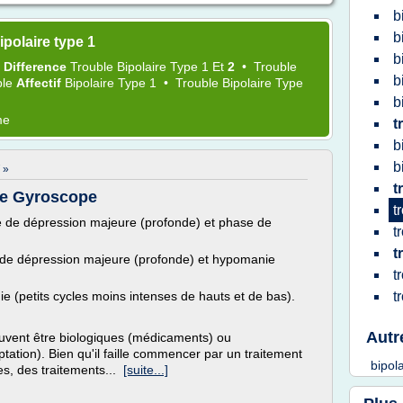
b
b
polaire type 1
b
•
Difference
Trouble Bipolaire Type 1
Et
2
•
Trouble
b
ble
Affectif
Bipolaire Type 1
•
Trouble Bipolaire Type
b
me
t
b
b
 »
t
e Gyroscope
t
ce de dépression majeure (profonde) et phase de
t
t
e de dépression majeure (profonde) et hypomanie
t
ie (petits cycles moins intenses de hauts et de bas).
t
Autr
euvent être biologiques (médicaments) ou
ation). Bien qu'il faille commencer par un traitement
bipol
es, des traitements...
[suite...]