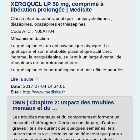
XEROQUEL LP 50 mg, comprimé à
libération prolongée | Medisite
Classe pharmacothérapeutique : antipsychotiques ;
diazépines, oxazépines et thiazépines
Code ATC : N05A H04
Mécanisme daction
La quétiapine est un antipsychotique atypique. La
quétiapine et son métabolite plasmatique actif chez
lhomme, la norquétiapine, se lient à un large éventail de
récepteurs de neurotransmetteurs.
La quétiapine et la norquétiapine ont une affinité pour les...
Lire la suite
Date:
2017-07-04 14:34:01
Site :
http://www.medisite.fr
OMS | Chapitre 2: Impact des troubles
mentaux et du ...
Les troubles mentaux et du comportement forment un
ensemble hétérogène. Certains sont légers, d'autres
graves ; tels ne durent que quelques semaines, tels
autres toute la vie ; certains ne se détectent que par un
examen approfondi, alors que d'autres sont patents,