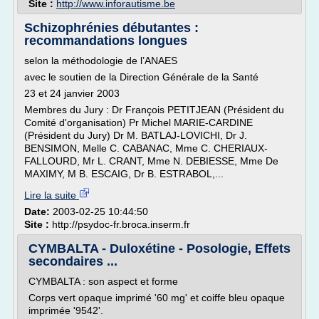
Site :
http://www.inforautisme.be
Schizophrénies débutantes :
recommandations longues
selon la méthodologie de l’ANAES
avec le soutien de la Direction Générale de la Santé
23 et 24 janvier 2003
Membres du Jury : Dr François PETITJEAN (Président du
Comité d'organisation) Pr Michel MARIE-CARDINE
(Président du Jury) Dr M. BATLAJ-LOVICHI, Dr J.
BENSIMON, Melle C. CABANAC, Mme C. CHERIAUX-
FALLOURD, Mr L. CRANT, Mme N. DEBIESSE, Mme De
MAXIMY, M B. ESCAIG, Dr B. ESTRABOL,...
Lire la suite
Date:
2003-02-25 10:44:50
Site :
http://psydoc-fr.broca.inserm.fr
CYMBALTA - Duloxétine - Posologie, Effets
secondaires ...
CYMBALTA : son aspect et forme
Corps vert opaque imprimé '60 mg' et coiffe bleu opaque
imprimée '9542'.