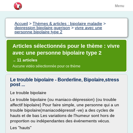
Menu
Accueil
>
Thèmes & articles : bipolaire maladie
>
depression bipolaire guerison
>
vivre avec une
personne bipolaire type 2
Articles sélectionnés pour le thème : vivre
avec une personne bipolaire type 2
11 articles
→
Aucune vidéo sélectionnée pour ce thème
Le trouble bipolaire - Borderline, Bipolaire,stress
post ...
Le trouble bipolaire
Le trouble bipolaire (ou maniaco-dépression) (ou trouble
affectif bipolaire) Pour faire simple, une personne qui a un
trouble bipolaire(maniacodépressif -ve) a des cycles de
hauts et de bas Les variations de l'humeur sont hors de
proportion ou indépendantes des événements vécus.
Les "hauts"