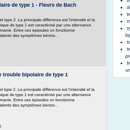
t
laire de type 1 - Fleurs de Bach
d
t
t type 2. La principale différence est l'intensité et la
m
typique de type 1 est caractérisé par une alternance
s
 manie. Entre ces épisodes on fonctionne
bi
atients des symptômes bénins...
t
t
pr
t
un
 trouble bipolaire de type 1
t type 2. La principale différence est l'intensité et la
typique de type 1 est caractérisé par une alternance
 manie. Entre ces épisodes on fonctionne
atients des symptômes bénins...
r