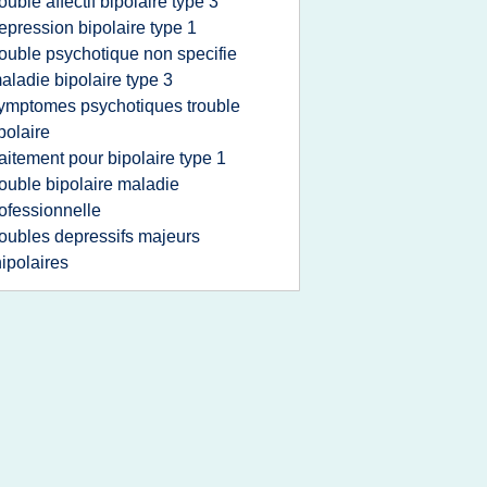
rouble affectif bipolaire type 3
epression bipolaire type 1
rouble psychotique non specifie
aladie bipolaire type 3
ymptomes psychotiques trouble
polaire
raitement pour bipolaire type 1
rouble bipolaire maladie
ofessionnelle
roubles depressifs majeurs
ipolaires