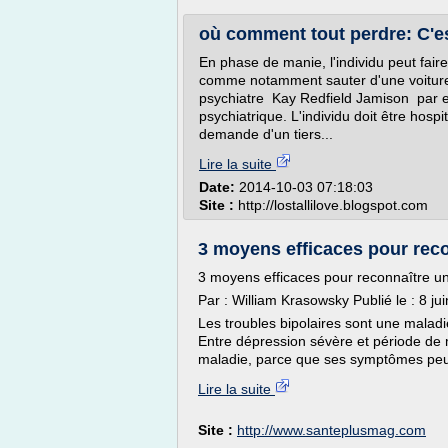
où comment tout perdre: C'es
En phase de manie, l'individu peut fair
comme notamment sauter d'une voiture 
psychiatre Kay Redfield Jamison par e
psychiatrique. L'individu doit être hospi
demande d'un tiers...
Lire la suite
Date:
2014-10-03 07:18:03
Site :
http://lostallilove.blogspot.com
3 moyens efficaces pour reco
3 moyens efficaces pour reconnaître u
Par : William Krasowsky Publié le : 8 ju
Les troubles bipolaires sont une malad
Entre dépression sévère et période de man
maladie, parce que ses symptômes peuv
Lire la suite
Site :
http://www.santeplusmag.com