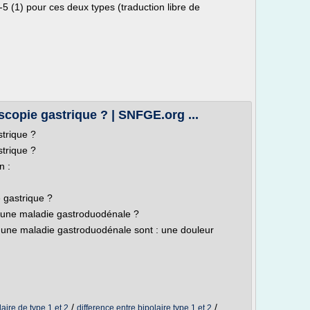
-5 (1) pour ces deux types (traduction libre de
scopie gastrique ? | SNFGE.org ...
trique ?
trique ?
n :
 gastrique ?
 une maladie gastroduodénale ?
r une maladie gastroduodénale sont : une douleur
/
/
laire de type 1 et 2
difference entre bipolaire type 1 et 2