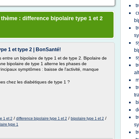
t
c
 thème : difference bipolaire type 1 et 2
bi
t
s
s
ype 1 et type 2 | BonSanté!
bi
s
s entre un bipolaire de type 1 et de type 2. Bipolaire de
e bipolaire de type 1 alterne les phases de
t
incipaux symptômes : baisse de l'activité, manque
al
m
ues chez les diabétiques de type 1 ?
t
tr
b
d
t
/
/
/
e 1 et 2
difference bipolaire type 1 et 2
bipolaire type 1 et 2
s
aire type 1
t