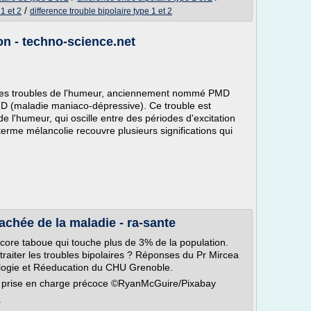
/
1 et 2
difference trouble bipolaire type 1 et 2
ion - techno-science.net
e des troubles de l'humeur, anciennement nommé PMD
 (maladie maniaco-dépressive). Ce trouble est
de l'humeur, qui oscille entre des périodes d'excitation
erme mélancolie recouvre plusieurs significations qui
cachée de la maladie - ra-sante
ncore taboue qui touche plus de 3% de la population.
aiter les troubles bipolaires ? Réponses du Pr Mircea
ologie et Réeducation du CHU Grenoble.
ne prise en charge précoce ©RyanMcGuire/Pixabay
.