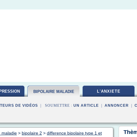
PRESSION
L'ANXIETE
BIPOLAIRE MALADIE
TEURS DE VIDÉOS
| SOUMETTRE :
UN ARTICLE
|
ANNONCER
|
Thèm
e maladie
>
bipolaire 2
>
difference bipolaire type 1 et