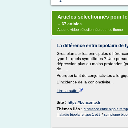
2
Articles sélectionnés pour le
37 articles
→
Aucune vidéo sélectionnée pour ce thème
La différence entre bipolaire de t
Gros plan sur les principales différence
type 1 : quels symptômes ? Une personn
dépression plus ou moins profondes (pr
de......
Pourquoi tant de conjonctivites allergiq
L'incidence de la conjonctivite...
Lire la suite
Site :
https://bonsante.fr
Thèmes liés :
difference entre bipolaire typ
/
maladie bipolaire type 1 et 2
symptome bipol