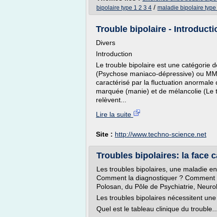
/
bipolaire type 1 2 3 4
maladie bipolaire type 
Trouble bipolaire - Introduct
Divers
Introduction
Le trouble bipolaire est une catégori
(Psychose maniaco-dépressive) ou MMD
caractérisé par la fluctuation anormale 
marquée (manie) et de mélancolie (Le t
relèvent...
Lire la suite
Site :
http://www.techno-science.net
Troubles bipolaires: la face 
Les troubles bipolaires, une maladie e
Comment la diagnostiquer ? Comment tr
Polosan, du Pôle de Psychiatrie, Neur
Les troubles bipolaires nécessitent u
Quel est le tableau clinique du trouble..