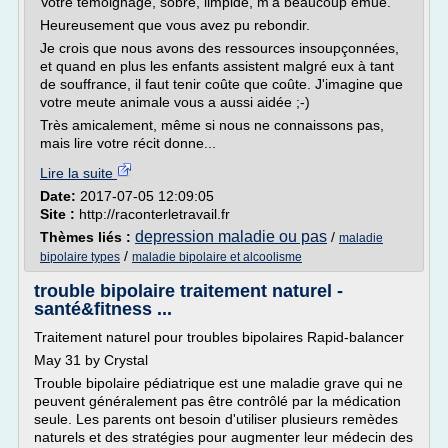
Votre témoignage, sobre, limpide, m'a beaucoup émue.
Heureusement que vous avez pu rebondir.
Je crois que nous avons des ressources insoupçonnées,
et quand en plus les enfants assistent malgré eux à tant
de souffrance, il faut tenir coûte que coûte. J'imagine que
votre meute animale vous a aussi aidée ;-)
Très amicalement, même si nous ne connaissons pas,
mais lire votre récit donne...
Lire la suite
Date:
2017-07-05 12:09:05
Site :
http://raconterletravail.fr
depression maladie ou pas
Thèmes liés :
/
maladie
/
bipolaire types
maladie bipolaire et alcoolisme
trouble bipolaire traitement naturel -
santé&fitness ...
Traitement naturel pour troubles bipolaires Rapid-balancer
May 31 by Crystal
Trouble bipolaire pédiatrique est une maladie grave qui ne
peuvent généralement pas être contrôlé par la médication
seule. Les parents ont besoin d'utiliser plusieurs remèdes
naturels et des stratégies pour augmenter leur médecin des