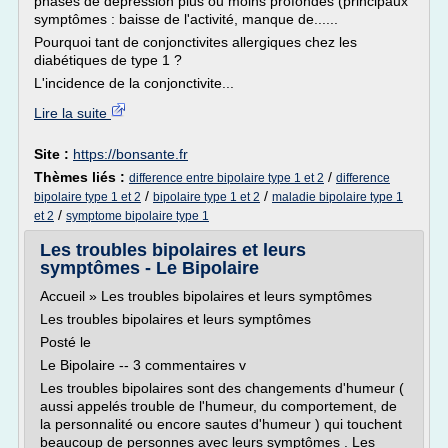
phases de dépression plus ou moins profondes (principaux
symptômes : baisse de l'activité, manque de......
Pourquoi tant de conjonctivites allergiques chez les
diabétiques de type 1 ?
L'incidence de la conjonctivite...
Lire la suite
Site :
https://bonsante.fr
Thèmes liés :
/
difference entre bipolaire type 1 et 2
difference
/
/
bipolaire type 1 et 2
bipolaire type 1 et 2
maladie bipolaire type 1
/
et 2
symptome bipolaire type 1
Les troubles bipolaires et leurs
symptômes - Le Bipolaire
Accueil » Les troubles bipolaires et leurs symptômes
Les troubles bipolaires et leurs symptômes
Posté le
Le Bipolaire -- 3 commentaires v
Les troubles bipolaires sont des changements d'humeur (
aussi appelés trouble de l'humeur, du comportement, de
la personnalité ou encore sautes d'humeur ) qui touchent
beaucoup de personnes avec leurs symptômes . Les