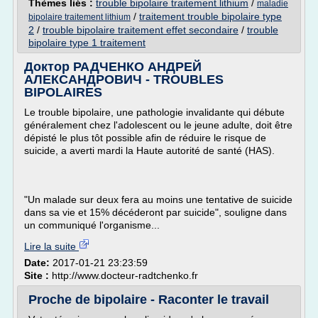
Thèmes liés :
trouble bipolaire traitement lithium
/
maladie
/
traitement trouble bipolaire type
bipolaire traitement lithium
2
/
trouble bipolaire traitement effet secondaire
/
trouble
bipolaire type 1 traitement
Доктор РАДЧЕНКО АНДРЕЙ
АЛЕКСАНДРОВИЧ - TROUBLES
BIPOLAIRES
Le trouble bipolaire, une pathologie invalidante qui débute
généralement chez l'adolescent ou le jeune adulte, doit être
dépisté le plus tôt possible afin de réduire le risque de
suicide, a averti mardi la Haute autorité de santé (HAS).
"Un malade sur deux fera au moins une tentative de suicide
dans sa vie et 15% décéderont par suicide", souligne dans
un communiqué l'organisme...
Lire la suite
Date:
2017-01-21 23:23:59
Site :
http://www.docteur-radtchenko.fr
Proche de bipolaire - Raconter le travail