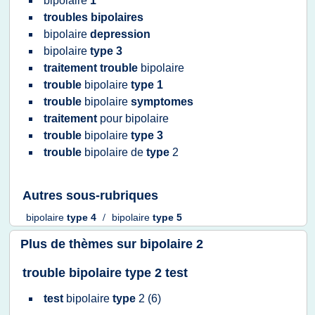
bipolaire
1
troubles bipolaires
bipolaire
depression
bipolaire
type 3
traitement trouble
bipolaire
trouble
bipolaire
type 1
trouble
bipolaire
symptomes
traitement
pour
bipolaire
trouble
bipolaire
type 3
trouble
bipolaire
de
type
2
Autres sous-rubriques
bipolaire
type 4
/
bipolaire
type 5
Plus de thèmes sur
bipolaire 2
trouble bipolaire type 2 test
test
bipolaire
type
2
(6)