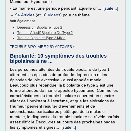
Manie ,ou Hypomanie
- La manie est une période pendant laquelle on...
[suite...]
→
94 Articles
(et
10 Vidéos
) pour ce thème
Voir également
:
Depression Bipolaire Type 2
Trouble Affectif Bipolaire De Type 2
Trouble Bipolaire Type 2 Mixte
TROUBLE BIPOLAIRE 2 SYMPTOMES »
Bipolarité: 10 symptômes des troubles
bipolaires à ne ...
Les personnes atteintes de trouble bipolaire de type 1
alternent les épisodes de profonde dépression et les
épisodes de joie excessive - aussi appelée manie.
Beaucoup plus répandue, la bipolarité de type 2 est une
forme atténuée de manie appelée hypomanie. Comme les
caractéristiques du trouble bipolaire couvrent un spectre
allant de l'inexistant à l'extrême, et que les altérations de
l'humeur peuvent résulter d'événements et de
circonstances particulières plutôt que de la maladie
mentale, le diagnostic du trouble bipolaire se révèle parfois
assez difficile.Découvrez au cours des prochaines pages
les symptômes et signes...
[suite...]