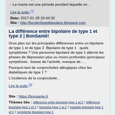
- La manie est une période pendant laquelle on...
Lire la suite
Date:
2017-01-28 20:44:32
Site :
http://borderlineetbipolaire.blogspot.com
La différence entre bipolaire de type 1 et
type 2 | BonSanté!
Gros plan sur les principales différences entre un bipolaire
de type 1 et de type 2. Bipolaire de type 1 : quels
symptômes ? Une personne bipolaire de type 1 alterne les
phases de dépression plus ou moins profondes (principaux
symptômes : baisse de l'activité, manque de......
Pourquoi tant de conjonctivites allergiques chez les
diabétiques de type 1 ?
L'incidence de la conjonctivite...
Lire la suite
Site :
https://bonsante.fr
Thèmes liés :
/
difference entre bipolaire type 1 et 2
difference
/
/
bipolaire type 1 et 2
bipolaire type 1 et 2
maladie bipolaire type 1
/
et 2
symptome bipolaire type 1