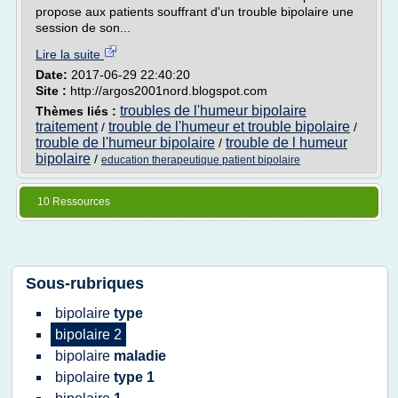
propose aux patients souffrant d'un trouble bipolaire une
session de son...
Lire la suite
Date:
2017-06-29 22:40:20
Site :
http://argos2001nord.blogspot.com
troubles de l'humeur bipolaire
Thèmes liés :
traitement
trouble de l'humeur et trouble bipolaire
/
/
trouble de l'humeur bipolaire
trouble de l humeur
/
bipolaire
/
education therapeutique patient bipolaire
10 Ressources
Sous-rubriques
bipolaire
type
bipolaire 2
bipolaire
maladie
bipolaire
type 1