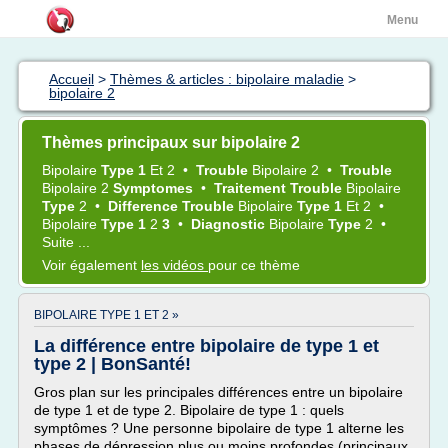
Menu
Accueil
>
Thèmes & articles : bipolaire maladie
>
bipolaire 2
Thèmes principaux sur bipolaire 2
Bipolaire
Type 1
Et
2
•
Trouble
Bipolaire 2
•
Trouble
Bipolaire 2
Symptomes
•
Traitement Trouble
Bipolaire
Type
2
•
Difference Trouble
Bipolaire
Type 1
Et
2
•
Bipolaire
Type 1
2
3
•
Diagnostic
Bipolaire
Type
2
•
Suite ...
Voir également
les vidéos
pour ce thème
BIPOLAIRE TYPE 1 ET 2 »
La différence entre bipolaire de type 1 et
type 2 | BonSanté!
Gros plan sur les principales différences entre un bipolaire
de type 1 et de type 2. Bipolaire de type 1 : quels
symptômes ? Une personne bipolaire de type 1 alterne les
phases de dépression plus ou moins profondes (principaux