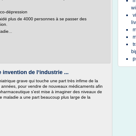
m
wi
co-dépression
v
 aidé plus de 4000 personnes à se passer des
li
ion.
m
adie...
m
t
bi
p
invention de l’industrie ...
hiatrique grave qui touche une part très infime de la
ues années, pour vendre de nouveaux médicaments afin
ie pharmaceutique s'est mise à imaginer des niveaux de
tte maladie a une part beaucoup plus large de la