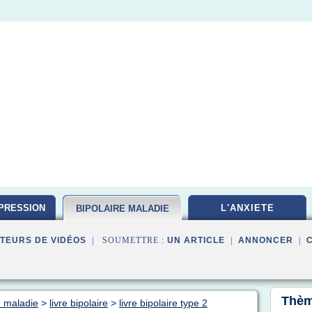
PRESSION
L'ANXIETE
BIPOLAIRE MALADIE
TEURS DE VIDÉOS
| SOUMETTRE :
UN ARTICLE
|
ANNONCER
|
Thèm
e maladie
>
livre bipolaire
>
livre bipolaire type 2