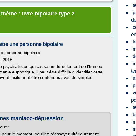
t
p
thème : livre bipolaire type 2
de
c
en
t
ître une personne bipolaire
m
ne personne bipolaire
d
in 2016
m
ie psychiatrique qui cause un dérèglement de l'humeur.
t
ie euphorique, il peut être difficile d'identifier cette
ent facilement être confondus avec de simples...
t
p
v
pd
t
b
mes maniaco-dépression
m
louer.
m
le pour le moment. Veuillez réessayer ultérieurement.