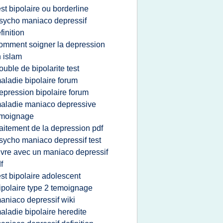
est bipolaire ou borderline
sycho maniaco depressif
finition
omment soigner la depression
 islam
rouble de bipolarite test
aladie bipolaire forum
epression bipolaire forum
aladie maniaco depressive
emoignage
raitement de la depression pdf
sycho maniaco depressif test
ivre avec un maniaco depressif
f
est bipolaire adolescent
ipolaire type 2 temoignage
aniaco depressif wiki
aladie bipolaire heredite