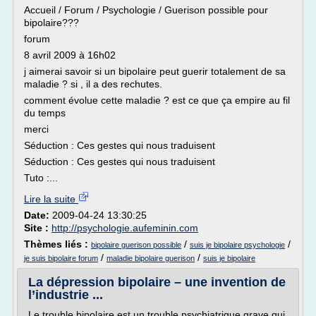
Accueil / Forum / Psychologie / Guerison possible pour
bipolaire???
forum
8 avril 2009 à 16h02
j aimerai savoir si un bipolaire peut guerir totalement de sa
maladie ? si , il a des rechutes.
comment évolue cette maladie ? est ce que ça empire au fil
du temps
merci
Séduction : Ces gestes qui nous traduisent
Séduction : Ces gestes qui nous traduisent
Tuto :...
Lire la suite
Date:
2009-04-24 13:30:25
Site :
http://psychologie.aufeminin.com
Thèmes liés :
/
/
bipolaire guerison possible
suis je bipolaire psychologie
/
/
je suis bipolaire forum
maladie bipolaire guerison
suis je bipolaire
La dépression bipolaire – une invention de
l’industrie ...
Le trouble bipolaire est un trouble psychiatrique grave qui