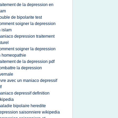
raitement de la depression en
lam
rouble de bipolarite test
omment soigner la depression
 islam
aniaco depression traitement
turel
omment soigner la depression
n homeopathie
raitement de la depression pdf
ombattre la depression
vernale
ivre avec un maniaco depressif
f
aniaco depressif definition
kipedia
aladie bipolaire heredite
epression saisonniere wikipedia