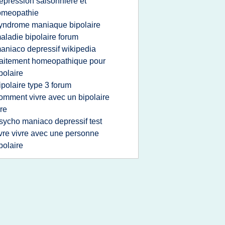
epression saisonniere et
omeopathie
yndrome maniaque bipolaire
aladie bipolaire forum
aniaco depressif wikipedia
raitement homeopathique pour
polaire
ipolaire type 3 forum
omment vivre avec un bipolaire
vre
sycho maniaco depressif test
ivre vivre avec une personne
polaire