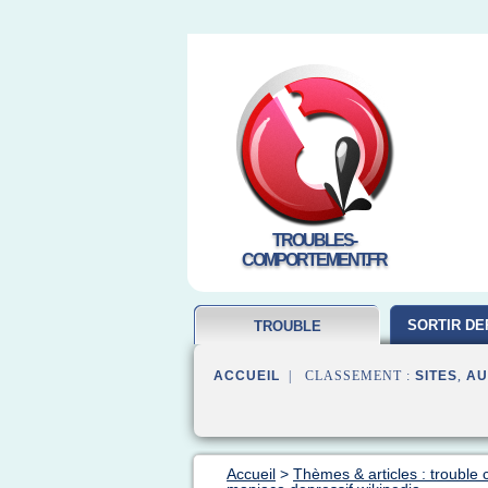
TROUBLES-
COMPORTEMENT.FR
SORTIR DE
TROUBLE
COMPORTEMENT
ACCUEIL
| CLASSEMENT :
SITES
,
AU
Accueil
>
Thèmes & articles : troubl