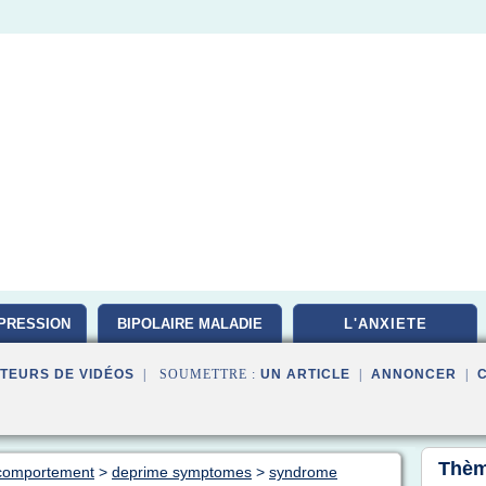
PRESSION
BIPOLAIRE MALADIE
L'ANXIETE
TEURS DE VIDÉOS
| SOUMETTRE :
UN ARTICLE
|
ANNONCER
|
Thèm
e comportement
>
deprime symptomes
>
syndrome