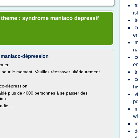
t
is
le thème : syndrome maniaco depressif
t
c
en
m
na
 maniaco-dépression
c
e
ouer.
le pour le moment. Veuillez réessayer ultérieurement.
t
c
co-dépression
hi
 aidé plus de 4000 personnes à se passer des
v
ion.
pd
adie...
m
wi
m
d