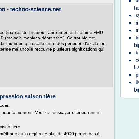
d
h
ion - techno-science.net
s
m
m
e des troubles de l'humeur, anciennement nommé PMD
t
 (maladie maniaco-dépressive). Ce trouble est
de l'humeur, qui oscille entre des périodes d'excitation
bi
erme mélancolie recouvre plusieurs significations qui
b
c
li
p
l
bi
épression saisonnière
ouer.
le pour le moment. Veuillez réessayer ultérieurement.
aisonnière
a méthode qui a déjà aidé plus de 4000 personnes à