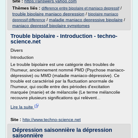
Site :
https://answers.yahoo.com
Thèmes liés :
/
difference entre bipolaire et maniaco depressif
trouble bipolaire maniaco depression
/
bipolaire maniaco
/
maladie maniaco depressive bipolaire
/
depressif difference
maniaco depressif bipolaire symptomes
Trouble bipolaire - Introduction - techno-
science.net
Divers
Introduction
Le trouble bipolaire est une catégorie des troubles de
l'humeur, anciennement nommé PMD (Psychose maniaco-
dépressive) ou MMD (maladie maniaco-dépressive). Ce
trouble est caractérisé par la fluctuation anormale de
l'humeur, qui oscille entre des périodes d'excitation
marquée (manie) et de mélancolie (Le terme mélancolie
recouvre plusieurs significations qui relèvent...
Lire la suite
Site :
http://www.techno-science.net
Dépression saisonnière la dépression
saisonnière