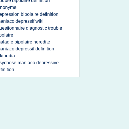
rouble bipolaire definition
ynonyme
epression bipolaire definition
aniaco depressif wiki
uestionnaire diagnostic trouble
polaire
aladie bipolaire heredite
aniaco depressif definition
kipedia
sychose maniaco depressive
finition