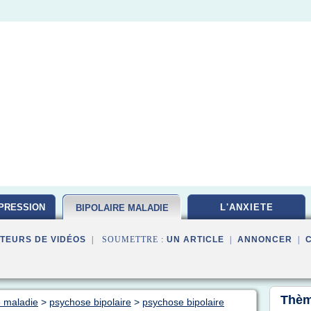
PRESSION
L'ANXIETE
BIPOLAIRE MALADIE
TEURS DE VIDÉOS
| SOUMETTRE :
UN ARTICLE
|
ANNONCER
|
Thèm
e maladie
>
psychose bipolaire
>
psychose bipolaire