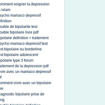
omment soigner la depression
 islam
sycho maniaco depressif
finition
rouble de bipolarite test
rouble bipolaire livre pdf
ipolaire definition + traitement
sycho maniaco depressif test
est bipolaire ou borderline
est bipolaire adolescent
ipolaire type 3 forum
raitement de la depression pdf
ivre avec un maniaco depressif
f
omment vivre avec un bipolaire
vre
iagnostic bipolaire prise de
ang