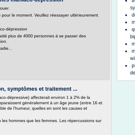
t
s
louer.
d
le pour le moment. Veuillez réessayer ultérieurement.
m
co-dépression
q
 aidé plus de 4000 personnes à se passer des
bi
ion.
m
adie...
m
wi
p
de
ion, symptômes et traitement ...
co-dépressive) affecterait environ 1 à 2% de la
paraissent généralement à un âge jeune (entre 16 et
le de l'humeur, quelles en sont les causes et
ien les hommes que les femmes. Les répercussions sur