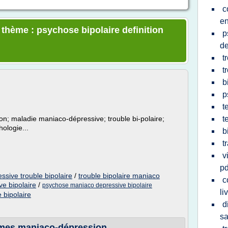
c
en
 thème : psychose bipolaire definition
p
de
t
t
b
p
t
 maladie maniaco-dépressive; trouble bi-polaire;
t
ologie...
b
t
v
pd
sive trouble bipolaire
/
trouble bipolaire maniaco
c
e bipolaire
/
psychose maniaco depressive bipolaire
li
 bipolaire
d
s
mes maniaco-dépression