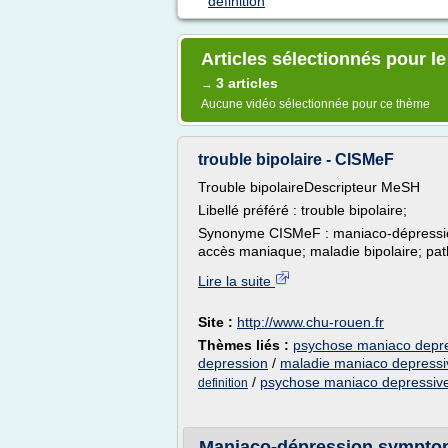
definition
Articles sélectionnés pour le
3 articles
→
Aucune vidéo sélectionnée pour ce thème
trouble bipolaire - CISMeF
Trouble bipolaireDescripteur MeSH
Libellé préféré : trouble bipolaire;
Synonyme CISMeF : maniaco-dépression;
accès maniaque; maladie bipolaire; path
Lire la suite
Site :
http://www.chu-rouen.fr
Thèmes liés :
psychose maniaco depres
depression
/
maladie maniaco depressiv
/
psychose maniaco depressive
definition
Maniaco-dépression sympto