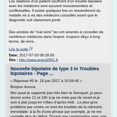
Les relations d'un patient souffrant d'un trouble bipolaire
avec les médecins sont souvent mouvementées et
conflictuelles. Il existe quelques fois un ressentiment du
malade vis à vis des médecins consultés avant que le
diagnostic soit clairement porté.
Des années de "mal vivre" les ont amenés à consulter de
nombreux médecins dans l'espoir, toujours déçu à long
terme, de vivre...
Lire la suite
Date:
2017-07-03 08:28:50
Site :
http://www.argos2001.fr
Nouvelle bipolaire de type 3 in Troubles
bipolaires - Page ...
« Réponse #5 le: 18 juin 2017 à 15:58:46 »
Bonjour Aurora,
Moi aussi je supporte pas très bien le Xeroquel, je peux
dormir entre 12 et 14h si je ne mets pas de réveil et je
suis à plat jusqu'en milieu d'après-midi.. Le plus gros
problème par contre ce sont les troubles de la mémoire
immediate: à la fin d'une phrase par exemple, je ne me
rappelle plus du début. Durant une conversation avec une