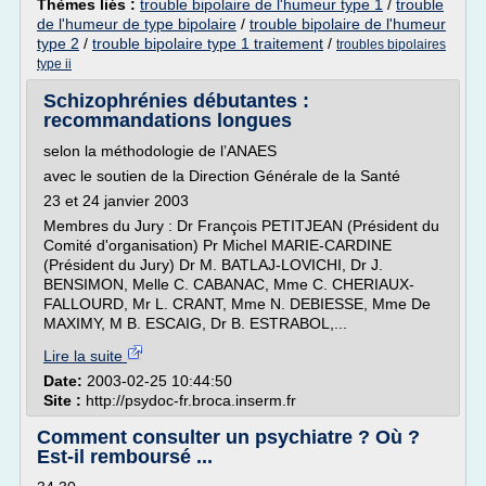
Thèmes liés :
trouble bipolaire de l'humeur type 1
/
trouble
de l'humeur de type bipolaire
/
trouble bipolaire de l'humeur
type 2
/
trouble bipolaire type 1 traitement
/
troubles bipolaires
type ii
Schizophrénies débutantes :
recommandations longues
selon la méthodologie de l’ANAES
avec le soutien de la Direction Générale de la Santé
23 et 24 janvier 2003
Membres du Jury : Dr François PETITJEAN (Président du
Comité d'organisation) Pr Michel MARIE-CARDINE
(Président du Jury) Dr M. BATLAJ-LOVICHI, Dr J.
BENSIMON, Melle C. CABANAC, Mme C. CHERIAUX-
FALLOURD, Mr L. CRANT, Mme N. DEBIESSE, Mme De
MAXIMY, M B. ESCAIG, Dr B. ESTRABOL,...
Lire la suite
Date:
2003-02-25 10:44:50
Site :
http://psydoc-fr.broca.inserm.fr
Comment consulter un psychiatre ? Où ?
Est-il remboursé ...