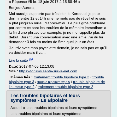
« Réponse #5 le: 18 juin 2017 à 15:58:46 »
Bonjour Aurora,
Moi aussi je supporte pas très bien le Xeroquel, je peux
dormir entre 12 et 14h si je ne mets pas de réveil et je suis
à plat jusqu'en milieu d'après-midi.. Le plus gros problème
par contre ce sont les troubles de la mémoire immediate: à
la fin d'une phrase par exemple, je ne me rappelle plus du
début. Durant une conversation avec une amie, j'ai dû lui
demander 3 fois en moins de 5mn quel jour on était..
J'ai rdv avec mon psychiatre demain, je ne sais pas ce qu'il
va décider mais il va...
Lire la suite
Date:
2017-07-05 12:13:08
Site :
https://forums.sante-sur-le-net.com
Thèmes liés :
traitement trouble bipolaire type 3
/
trouble
bipolaire type 3
/
/
trouble bipolaire de
trouble bipolaire type 5
l'humeur type 2
/
traitement trouble bipolaire type 2
Les troubles bipolaires et leurs
symptômes - Le Bipolaire
Accueil » Les troubles bipolaires et leurs symptômes
Les troubles bipolaires et leurs symptômes