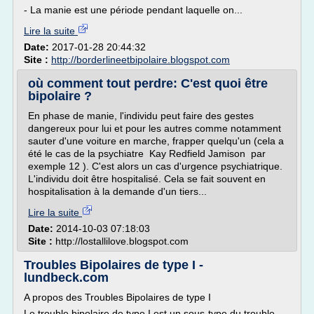
- La manie est une période pendant laquelle on...
Lire la suite
Date:
2017-01-28 20:44:32
Site :
http://borderlineetbipolaire.blogspot.com
où comment tout perdre: C'est quoi être
bipolaire ?
En phase de manie, l'individu peut faire des gestes
dangereux pour lui et pour les autres comme notamment
sauter d'une voiture en marche, frapper quelqu'un (cela a
été le cas de la psychiatre Kay Redfield Jamison par
exemple 12 ). C'est alors un cas d'urgence psychiatrique.
L'individu doit être hospitalisé. Cela se fait souvent en
hospitalisation à la demande d'un tiers...
Lire la suite
Date:
2014-10-03 07:18:03
Site :
http://lostallilove.blogspot.com
Troubles Bipolaires de type I -
lundbeck.com
A propos des Troubles Bipolaires de type I
Le trouble bipolaire de type I est un sous-type du trouble