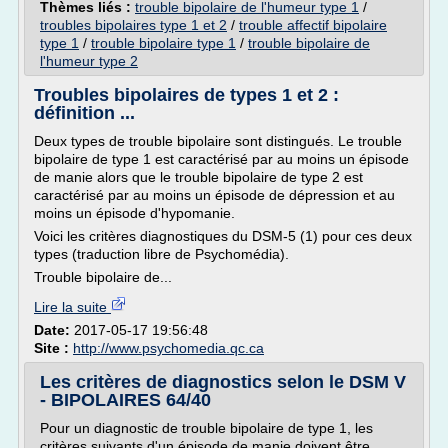
Thèmes liés :
trouble bipolaire de l'humeur type 1
/
troubles bipolaires type 1 et 2
/
trouble affectif bipolaire
type 1
/
trouble bipolaire type 1
/
trouble bipolaire de
l'humeur type 2
Troubles bipolaires de types 1 et 2 :
définition ...
Deux types de trouble bipolaire sont distingués. Le trouble
bipolaire de type 1 est caractérisé par au moins un épisode
de manie alors que le trouble bipolaire de type 2 est
caractérisé par au moins un épisode de dépression et au
moins un épisode d'hypomanie.
Voici les critères diagnostiques du DSM-5 (1) pour ces deux
types (traduction libre de Psychomédia).
Trouble bipolaire de...
Lire la suite
Date:
2017-05-17 19:56:48
Site :
http://www.psychomedia.qc.ca
Les critères de diagnostics selon le DSM V
- BIPOLAIRES 64/40
Pour un diagnostic de trouble bipolaire de type 1, les
critères suivants d'un épisode de manie doivent être