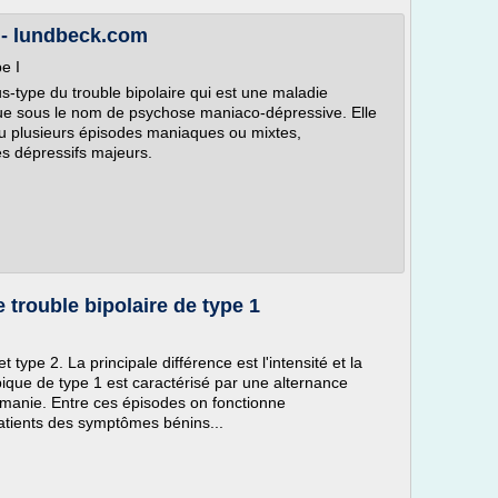
I - lundbeck.com
e I
us-type du trouble bipolaire qui est une maladie
e sous le nom de psychose maniaco-dépressive. Elle
ou plusieurs épisodes maniaques ou mixtes,
s dépressifs majeurs.
 trouble bipolaire de type 1
t type 2. La principale différence est l'intensité et la
typique de type 1 est caractérisé par une alternance
 manie. Entre ces épisodes on fonctionne
atients des symptômes bénins...