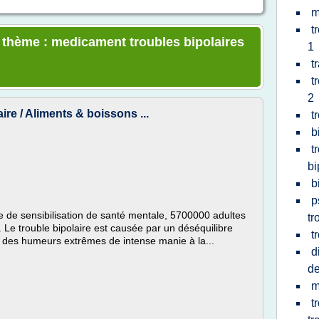
m
t
e thème : medicament troubles bipolaires
1
t
t
2
ire / Aliments & boissons ...
t
b
t
bi
b
p
de sensibilisation de santé mentale, 5700000 adultes
tr
s. Le trouble bipolaire est causée par un déséquilibre
t
 des humeurs extrêmes de intense manie à la...
d
de
m
t