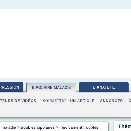
PRESSION
L'ANXIETE
BIPOLAIRE MALADIE
TEURS DE VIDÉOS
| SOUMETTRE :
UN ARTICLE
|
ANNONCER
|
Thèm
e maladie
>
troubles bipolaires
>
medicament troubles