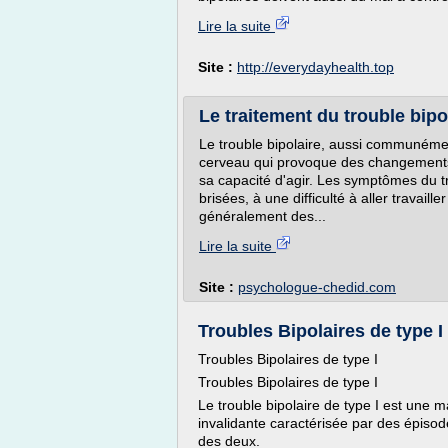
Lire la suite
Site :
http://everydayhealth.top
Le traitement du trouble bipol
Le trouble bipolaire, aussi communéme
cerveau qui provoque des changements
sa capacité d'agir. Les symptômes du tr
brisées, à une difficulté à aller travaille
généralement des...
Lire la suite
Site :
psychologue-chedid.com
Troubles Bipolaires de type 
Troubles Bipolaires de type I
Troubles Bipolaires de type I
Le trouble bipolaire de type I est une 
invalidante caractérisée par des épiso
des deux.