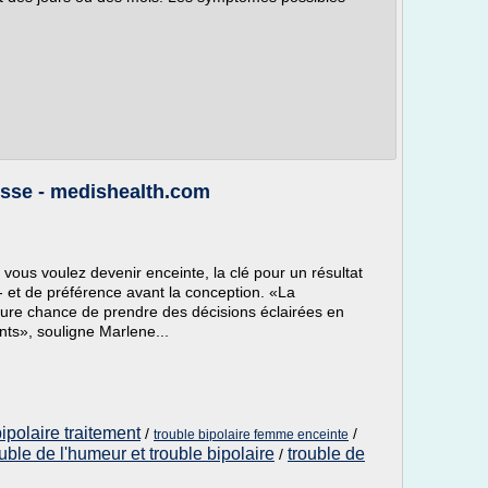
sesse - medishealth.com
 vous voulez devenir enceinte, la clé pour un résultat
- et de préférence avant la conception. «La
leure chance de prendre des décisions éclairées en
ts», souligne Marlene...
ipolaire traitement
/
/
trouble bipolaire femme enceinte
ouble de l'humeur et trouble bipolaire
trouble de
/