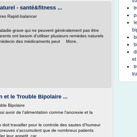
tr
aturel - santé&fitness ...
t
p
ires Rapid-balancer
l
bi
maladie grave qui ne peuvent généralement pas être
arents ont besoin d'utiliser plusieurs remèdes naturels
b
ur médecin des médicaments peut More..
b
d
et
t
tr
 et le Trouble Bipolaire ...
uble Bipolaire
si avoir de l'alimentation comme l'anorexie et la
e doit travailler pour le controle des sautes d'humeur
s preuves s'accumulent que de nombreux patients
er leur appetit, car...