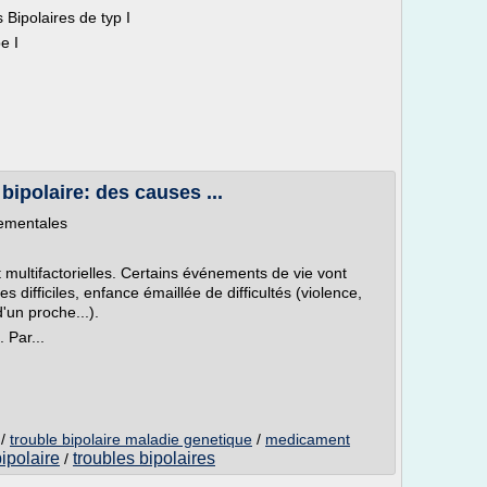
Bipolaires de typ I
e I
bipolaire: des causes ...
nementales
 multifactorielles. Certains événements de vie vont
es difficiles, enfance émaillée de difficultés (violence,
'un proche...).
 Par...
/
trouble bipolaire maladie genetique
/
medicament
ipolaire
troubles bipolaires
/