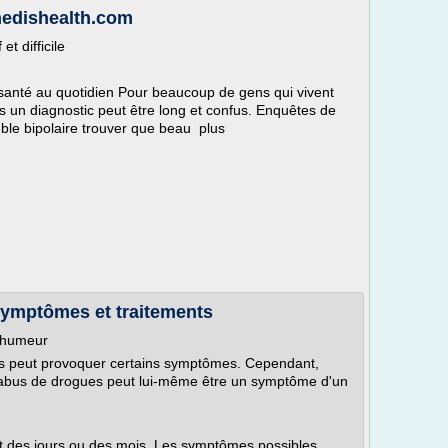
 medishealth.com
et difficile
anté au quotidien Pour beaucoup de gens qui vivent
rs un diagnostic peut être long et confus. Enquêtes de
ble bipolaire trouver que beau plus
symptômes et traitements
l'humeur
ts peut provoquer certains symptômes. Cependant,
. L'abus de drogues peut lui-même être un symptôme d'un
 des jours ou des mois. Les symptômes possibles