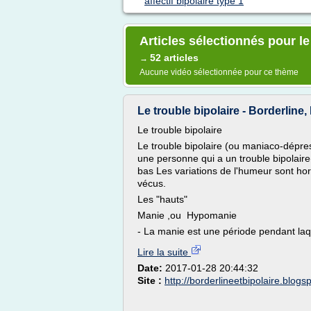
affectif bipolaire type 1
Articles sélectionnés pour le 
52 articles
→
Aucune vidéo sélectionnée pour ce thème
Le trouble bipolaire - Borderline, 
Le trouble bipolaire
Le trouble bipolaire (ou maniaco-dépress
une personne qui a un trouble bipolair
bas Les variations de l'humeur sont h
vécus.
Les "hauts"
Manie ,ou Hypomanie
- La manie est une période pendant laqu
Lire la suite
Date:
2017-01-28 20:44:32
Site :
http://borderlineetbipolaire.blog