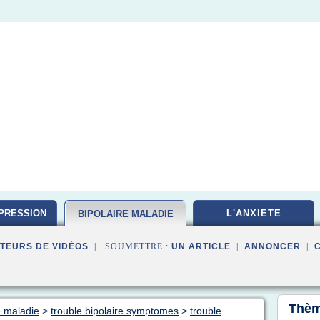
PRESSION
L'ANXIETE
BIPOLAIRE MALADIE
TEURS DE VIDÉOS
| SOUMETTRE :
UN ARTICLE
|
ANNONCER
|
Thèm
e maladie
>
trouble bipolaire symptomes
>
trouble