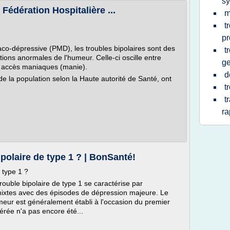
sy
- Fédération Hospitalière ...
m
t
pr
-dépressive (PMD), les troubles bipolaires sont des
t
tions anormales de l'humeur. Celle-ci oscille entre
ge
t accès maniaques (manie).
d
de la population selon la Haute autorité de Santé, ont
t
t
ra
polaire de type 1 ? | BonSanté!
 type 1 ?
trouble bipolaire de type 1 se caractérise par
ixtes avec des épisodes de dépression majeure. Le
meur est généralement établi à l'occasion du premier
rée n'a pas encore été...