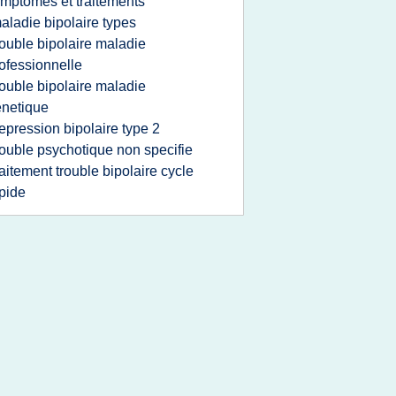
mptomes et traitements
aladie bipolaire types
rouble bipolaire maladie
ofessionnelle
rouble bipolaire maladie
netique
epression bipolaire type 2
rouble psychotique non specifie
raitement trouble bipolaire cycle
pide