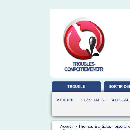
TROUBLES-
COMPORTEMENT.FR
TROUBLE
SORTIR DE
COMPORTEMENT
ACCUEIL
| CLASSEMENT :
SITES
,
AU
Accueil
>
Thèmes & articles : bipolair