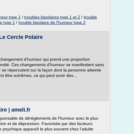
umeur type 1
/
troubles bipolaires type 1 et 2
/
trouble
re type 1
/
trouble bipolaire de l'humeur type 2
 Le Cercle Polaire
e changement d'humeur qui prend une proportion
ensité. Ces changements d'humeur se manifestent sans
se répercutent sur la façon dont la personne atteinte
nt être extrêmes, ce qui peut avoir des...
re | ameli.fr
esponsable de dérèglements de l'humeur avec le plus
tion et de dépression. Favorisée par des facteurs
e psychique apparaît le plus souvent chez l'adulte