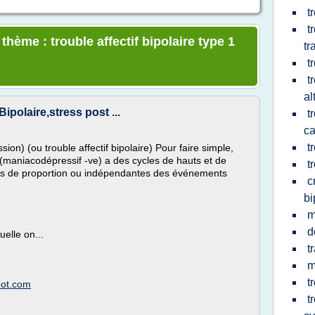
t
t
thème : trouble affectif bipolaire type 1
tr
t
t
al
Bipolaire,stress post ...
t
c
t
ion) (ou trouble affectif bipolaire) Pour faire simple,
e(maniacodépressif -ve) a des cycles de hauts et de
t
ors de proportion ou indépendantes des événements
c
bi
m
d
elle on...
t
m
t
spot.com
t