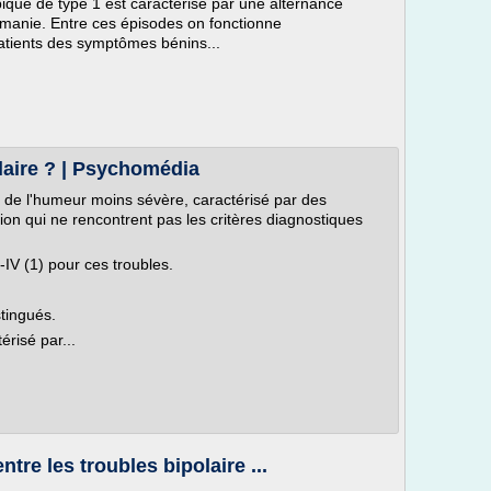
typique de type 1 est caractérisé par une alternance
 manie. Entre ces épisodes on fonctionne
atients des symptômes bénins...
olaire ? | Psychomédia
e de l'humeur moins sévère, caractérisé par des
n qui ne rencontrent pas les critères diagnostiques
-IV (1) pour ces troubles.
stingués.
érisé par...
ntre les troubles bipolaire ...