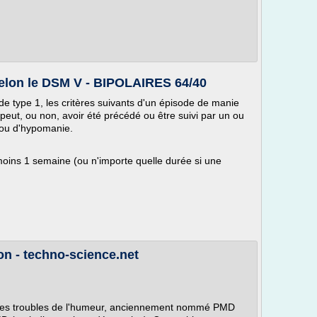
selon le DSM V - BIPOLAIRES 64/40
 de type 1, les critères suivants d'un épisode de manie
 peut, ou non, avoir été précédé ou être suivi par un ou
 ou d'hypomanie.
oins 1 semaine (ou n'importe quelle durée si une
ion - techno-science.net
e des troubles de l'humeur, anciennement nommé PMD