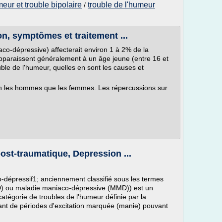
meur et trouble bipolaire
trouble de l'humeur
/
ion, symptômes et traitement ...
co-dépressive) affecterait environ 1 à 2% de la
paraissent généralement à un âge jeune (entre 16 et
le de l'humeur, quelles en sont les causes et
ien les hommes que les femmes. Les répercussions sur
post-traumatique, Depression ...
o-dépressif1; anciennement classifié sous les termes
) ou maladie maniaco-dépressive (MMD)) est un
catégorie de troubles de l'humeur définie par la
lant de périodes d'excitation marquée (manie) pouvant