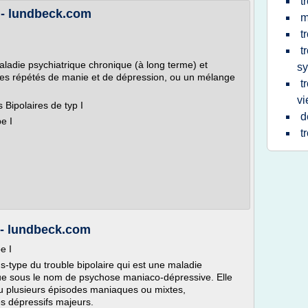
t
I - lundbeck.com
m
t
t
maladie psychiatrique chronique (à long terme) et
s
odes répétés de manie et de dépression, ou un mélange
t
vi
Bipolaires de typ I
d
e I
t
I - lundbeck.com
e I
us-type du trouble bipolaire qui est une maladie
e sous le nom de psychose maniaco-dépressive. Elle
ou plusieurs épisodes maniaques ou mixtes,
s dépressifs majeurs.