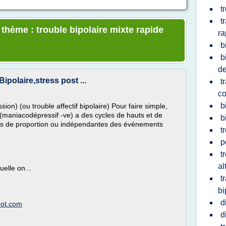
t
t
 thème : trouble bipolaire mixte rapide
ra
b
b
de
Bipolaire,stress post ...
t
c
b
ion) (ou trouble affectif bipolaire) Pour faire simple,
e(maniacodépressif -ve) a des cycles de hauts et de
b
ors de proportion ou indépendantes des événements
t
p
t
al
elle on...
t
bi
d
spot.com
d