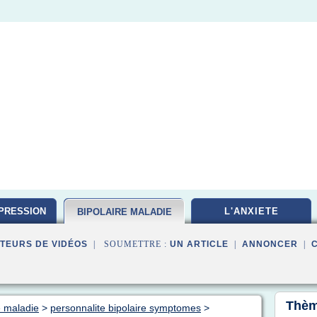
PRESSION
L'ANXIETE
BIPOLAIRE MALADIE
TEURS DE VIDÉOS
| SOUMETTRE :
UN ARTICLE
|
ANNONCER
|
Thèm
e maladie
>
personnalite bipolaire symptomes
>