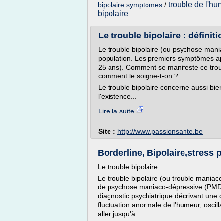
trouble de l'hu
bipolaire symptomes
/
bipolaire
Le trouble bipolaire : définit
Le trouble bipolaire (ou psychose mania
population. Les premiers symptômes ap
25 ans). Comment se manifeste ce troub
comment le soigne-t-on ?
Le trouble bipolaire concerne aussi b
l'existence...
Lire la suite
Site :
http://www.passionsante.be
Borderline, Bipolaire,stress 
Le trouble bipolaire
Le trouble bipolaire (ou trouble maniac
de psychose maniaco-dépressive (PMD
diagnostic psychiatrique décrivant une 
fluctuation anormale de l'humeur, oscil
aller jusqu'à...