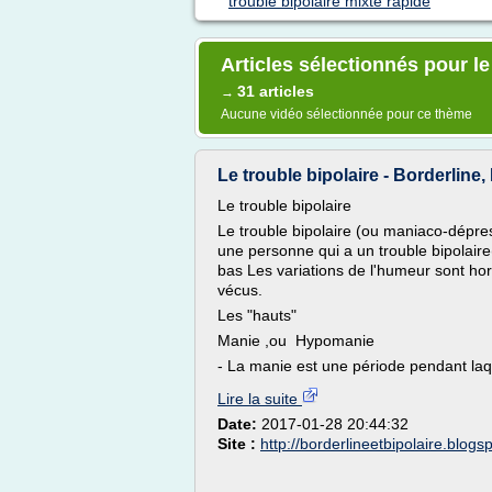
trouble bipolaire mixte rapide
Articles sélectionnés pour le
31 articles
→
Aucune vidéo sélectionnée pour ce thème
Le trouble bipolaire - Borderline, 
Le trouble bipolaire
Le trouble bipolaire (ou maniaco-dépress
une personne qui a un trouble bipolair
bas Les variations de l'humeur sont h
vécus.
Les "hauts"
Manie ,ou Hypomanie
- La manie est une période pendant laqu
Lire la suite
Date:
2017-01-28 20:44:32
Site :
http://borderlineetbipolaire.blog