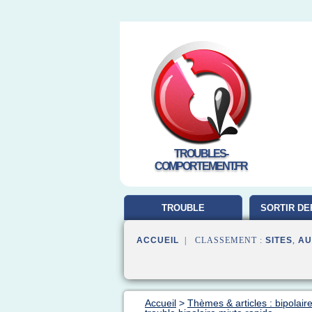
TROUBLES-
COMPORTEMENT.FR
TROUBLE
SORTIR DE
COMPORTEMENT
ACCUEIL
| CLASSEMENT :
SITES
,
AU
Accueil
>
Thèmes & articles : bipolair