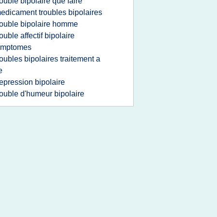
rouble bipolaire que faire
edicament troubles bipolaires
rouble bipolaire homme
rouble affectif bipolaire
ymptomes
roubles bipolaires traitement a
e
epression bipolaire
rouble d'humeur bipolaire