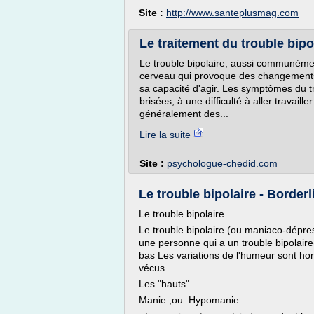
Site :
http://www.santeplusmag.com
Le traitement du trouble bipol
Le trouble bipolaire, aussi communéme
cerveau qui provoque des changements
sa capacité d'agir. Les symptômes du tr
brisées, à une difficulté à aller travaille
généralement des...
Lire la suite
Site :
psychologue-chedid.com
Le trouble bipolaire - Borderli
Le trouble bipolaire
Le trouble bipolaire (ou maniaco-dépress
une personne qui a un trouble bipolair
bas Les variations de l'humeur sont h
vécus.
Les "hauts"
Manie ,ou Hypomanie