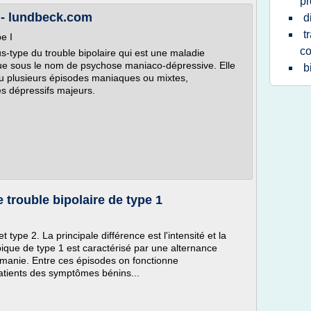
pr
I - lundbeck.com
d
t
e I
c
us-type du trouble bipolaire qui est une maladie
e sous le nom de psychose maniaco-dépressive. Elle
b
ou plusieurs épisodes maniaques ou mixtes,
s dépressifs majeurs.
 trouble bipolaire de type 1
t type 2. La principale différence est l'intensité et la
typique de type 1 est caractérisé par une alternance
 manie. Entre ces épisodes on fonctionne
atients des symptômes bénins...