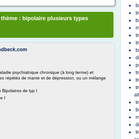
b
t
 thème : bipolaire plusieurs types
b
m
t
t
lundbeck.com
b
d
p
maladie psychiatrique chronique (à long terme) et
t
des répétés de manie et de dépression, ou un mélange
t
t
Bipolaires de typ I
al
e I
t
b
m
d
t