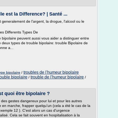
e est la Difference? | Santé ...
 generalement de l'argent, la drogue, l'alcool ou le
es Differents Types De
e bipolaire peuvent aussi vous aider a distinguer entre
te deux types de trouble bipolaire: trouble Bipolaire de
onne a...
troubles de l'humeur bipolaire
ype bipolaire
/
rouble bipolaire
trouble de l'humeur bipolaire
/
/
t quoi être bipolaire ?
e des gestes dangereux pour lui et pour les autres
en marche, frapper quelqu'un (cela a été le cas de la
xemple 12 ). C'est alors un cas d'urgence
talisé. Cela se fait souvent en hospitalisation à la