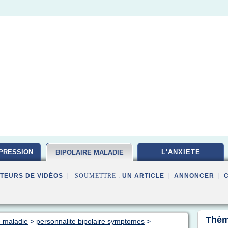
PRESSION
L'ANXIETE
BIPOLAIRE MALADIE
TEURS DE VIDÉOS
| SOUMETTRE :
UN ARTICLE
|
ANNONCER
|
Thèm
e maladie
>
personnalite bipolaire symptomes
>