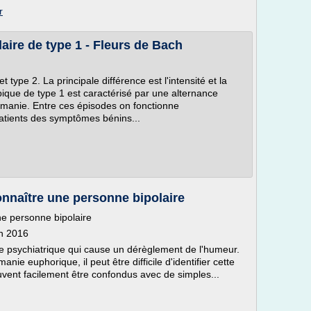
r
laire de type 1 - Fleurs de Bach
t type 2. La principale différence est l'intensité et la
typique de type 1 est caractérisé par une alternance
 manie. Entre ces épisodes on fonctionne
atients des symptômes bénins...
nnaître une personne bipolaire
ne personne bipolaire
in 2016
ie psychiatrique qui cause un dérèglement de l'humeur.
ie euphorique, il peut être difficile d'identifier cette
ent facilement être confondus avec de simples...