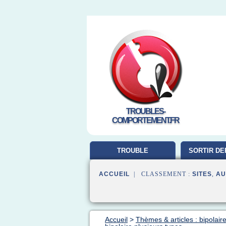
TROUBLES-
COMPORTEMENT.FR
TROUBLE
SORTIR DE
COMPORTEMENT
ACCUEIL
| CLASSEMENT :
SITES
,
AU
Accueil
>
Thèmes & articles : bipolair