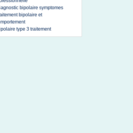
ofessionnelle
iagnostic bipolaire symptomes
raitement bipolaire et
omportement
ipolaire type 3 traitement