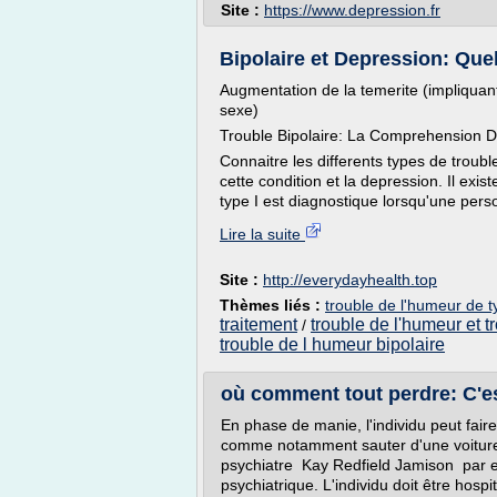
Site :
https://www.depression.fr
Bipolaire et Depression: Quell
Augmentation de la temerite (impliquant
sexe)
Trouble Bipolaire: La Comprehension D
Connaitre les differents types de troubl
cette condition et la depression. Il exis
type I est diagnostique lorsqu'une pers
Lire la suite
Site :
http://everydayhealth.top
Thèmes liés :
trouble de l'humeur de t
traitement
trouble de l'humeur et t
/
trouble de l humeur bipolaire
où comment tout perdre: C'es
En phase de manie, l'individu peut fair
comme notamment sauter d'une voiture 
psychiatre Kay Redfield Jamison par e
psychiatrique. L'individu doit être hospi