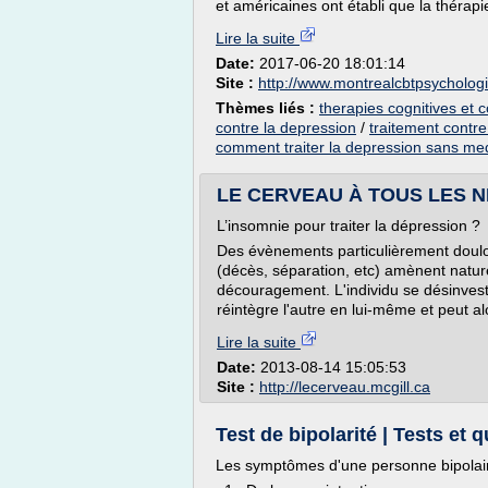
et américaines ont établi que la thérapie
Lire la suite
Date:
2017-06-20 18:01:14
Site :
http://www.montrealcbtpsycholog
Thèmes liés :
therapies cognitives et
contre la depression
/
traitement contre
comment traiter la depression sans m
LE CERVEAU À TOUS LES N
L’insomnie pour traiter la dépression ?
Des évènements particulièrement doul
(décès, séparation, etc) amènent natur
découragement. L'individu se désinvest
réintègre l'autre en lui-même et peut alo
Lire la suite
Date:
2013-08-14 15:05:53
Site :
http://lecerveau.mcgill.ca
Test de bipolarité | Tests et 
Les symptômes d'une personne bipolair