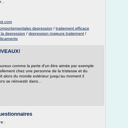
...
ist.com
 comportementales depression
/
traitement efficace
 la depression
/
depression majeure traitement
/
edicaments
IVEAUX!
oureux comme la perte d'un être aimée par exemple
ellement chez une personne de la tristesse et du
it alors du monde extérieur jusqu'au moment il
rs se réinvestir dans...
questionnaires
e :