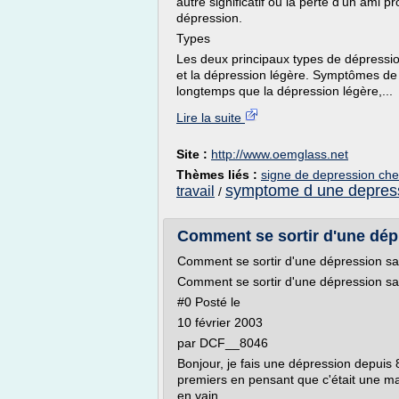
autre significatif ou la perte d'un ami 
dépression.
Types
Les deux principaux types de dépressio
et la dépression légère. Symptômes de
longtemps que la dépression légère,...
Lire la suite
Site :
http://www.oemglass.net
Thèmes liés :
signe de depression chez
symptome d une depres
travail
/
Comment se sortir d'une dépr
Comment se sortir d'une dépression s
Comment se sortir d'une dépression s
#0 Posté le
10 février 2003
par DCF__8046
Bonjour, je fais une dépression depuis 8
premiers en pensant que c'était une ma
en vain.