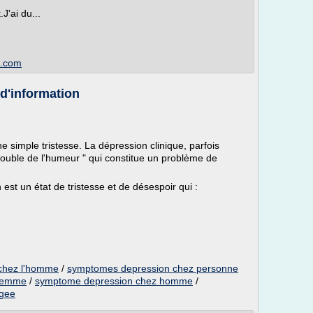
J'ai du...
ot.com
d'information
e simple tristesse. La dépression clinique, parfois
rouble de l'humeur " qui constitue un problème de
est un état de tristesse et de désespoir qui :
chez l'homme
/
symptomes depression chez personne
 femme
/
symptome depression chez homme
/
agee