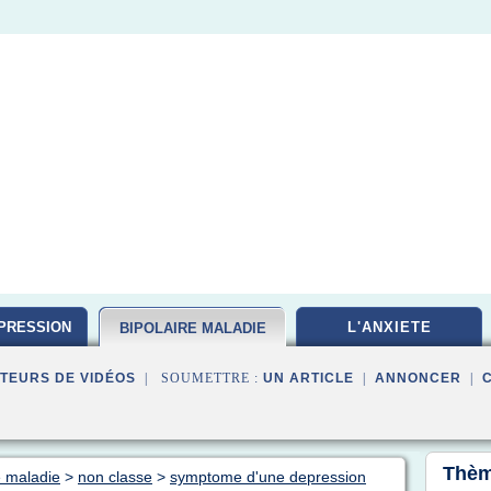
PRESSION
L'ANXIETE
BIPOLAIRE MALADIE
TEURS DE VIDÉOS
| SOUMETTRE :
UN ARTICLE
|
ANNONCER
|
Thèm
e maladie
>
non classe
>
symptome d'une depression