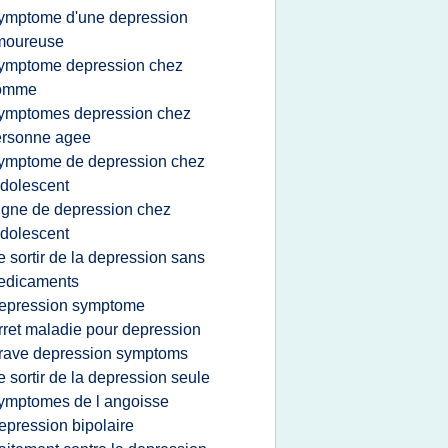
ymptome d'une depression
moureuse
ymptome depression chez
omme
ymptomes depression chez
ersonne agee
ymptome de depression chez
adolescent
igne de depression chez
adolescent
e sortir de la depression sans
edicaments
epression symptome
rret maladie pour depression
rave depression symptoms
e sortir de la depression seule
ymptomes de l angoisse
epression bipolaire