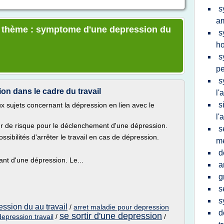
s
a
le thème : symptome d'une depression du
s
h
s
p
s
ion dans le cadre du travail
l'
s
ux sujets concernant la dépression en lien avec le
l'
teur de risque pour le déclenchement d'une dépression.
s
ssibilités d'arrêter le travail en cas de dépression.
m
d
ant d'une dépression. Le...
a
g
s
s
ssion du au travail
/
arret maladie pour depression
d
se sortir d'une depression
epression travail
/
/