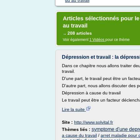
du au travail
Articles sélectionnés pour 
au travail
208 articles
→
Voir également
1 Vidéos
pour ce thème
Dépression et travail : la dépress
Dans ce chapitre nous allons traiter de
travail.
D'une part, le travail peut être un fac
D'autre part, nous allons discuter des po
Dépression à cause du travail
Le travail peut être un facteur déclench
Lire la suite
Site :
http://www.solvital.fr
symptome d'une depre
Thèmes liés :
a cause du travail
/
arret maladie pour d