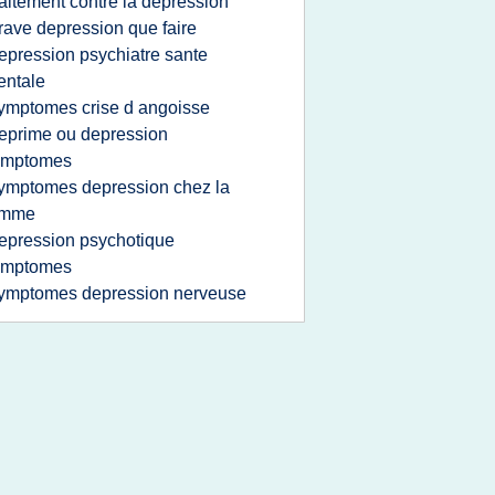
raitement contre la depression
rave depression que faire
epression psychiatre sante
entale
ymptomes crise d angoisse
eprime ou depression
ymptomes
ymptomes depression chez la
emme
epression psychotique
ymptomes
ymptomes depression nerveuse