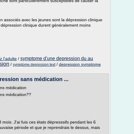
proche sont particulièrement susceptibles de causer la
n associés avec les jeunes sont la dépression clinique
 dépression clinique durent généralement moins
symptome d'une depression du au
 l'adulte
/
sion
/
/
depression symptome
symptome depression test
ession sans médication ...
ans médication
ans médication??
 mois. J'ai fuis ces états dépresssifs pendant les 6
uvaise période et que je reprendrais le dessus, mais