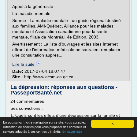
Appel à la générosité
La maladie mentale
Source : La maladie mentale - un guide régional destiné
aux familles. AMI-Québec, Alliance pour les malades
mentaux et Association canadienne pour la santé
mentale, filiale de Montréal. 4e Édition, 2003.
Avertissement : La liste d'ouvrages et les sites Internet
offrant de l'information médicale ne sauraient remplacer
une consultation auprès...
Lire la suite
Date:
2017-07-04 18:07:47
Site :
http://www.acsm-ca.qc.ca
La dépression: réponses aux questions -
PasseportSanté.net
24 commentaires
Ses convictions :
1. Quels sont les effets d'une dépression sur la famille et
tout particulièrement sur des enfants âgés de moins de
En poursuivant votre navigation sur ce site, vous acceptez
X
5 ans? (Après 10 années maintenant - âgés de 10 ans à
l'utilisation de cookies pour vous proposer des contenus et
services adaptés à vos centres d'intérêts.
15 ans, c'est-à-dire toute leur enfance.)
En savoir plus