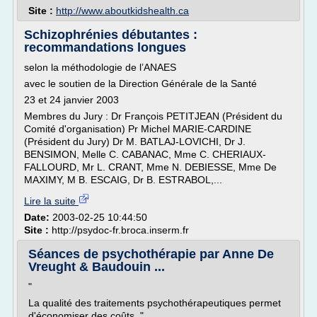
Site :
http://www.aboutkidshealth.ca
Schizophrénies débutantes :
recommandations longues
selon la méthodologie de l’ANAES
avec le soutien de la Direction Générale de la Santé
23 et 24 janvier 2003
Membres du Jury : Dr François PETITJEAN (Président du
Comité d'organisation) Pr Michel MARIE-CARDINE
(Président du Jury) Dr M. BATLAJ-LOVICHI, Dr J.
BENSIMON, Melle C. CABANAC, Mme C. CHERIAUX-
FALLOURD, Mr L. CRANT, Mme N. DEBIESSE, Mme De
MAXIMY, M B. ESCAIG, Dr B. ESTRABOL,...
Lire la suite
Date:
2003-02-25 10:44:50
Site :
http://psydoc-fr.broca.inserm.fr
Séances de psychothérapie par Anne De
Vreught & Baudouin ...
"
La qualité des traitements psychothérapeutiques permet
d'économiser des coûts ."