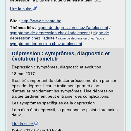
dépression, a plus de risque d'en être atteint lui...
Lire la suite
Site :
http://www.e-sante.be
Thèmes liés :
signe de depression chez l'adolescent
/
symptome de depression chez l'adolescent
/
signe de
depression chez l'adulte
/
/
signe de depression chez l'ado
symptome depression chez adolescent
Dépression : symptômes, diagnostic et
évolution | ameli.fr
Dépression : symptômes, diagnostic et évolution
18 mai 2017
Il est très important de détecter précocement un premier
épisode dépressif car le traitement permet alors
d'atténuer rapidement les symptômes. Une dépression
traitée tardivement peut entraîner des complications.
Les symptômes spécifiques de la dépression
Lors d'un état dépressif, la personne se plaint d'au moins
deux...
Lire la suite
Date:
2017-07-05 10:52:40