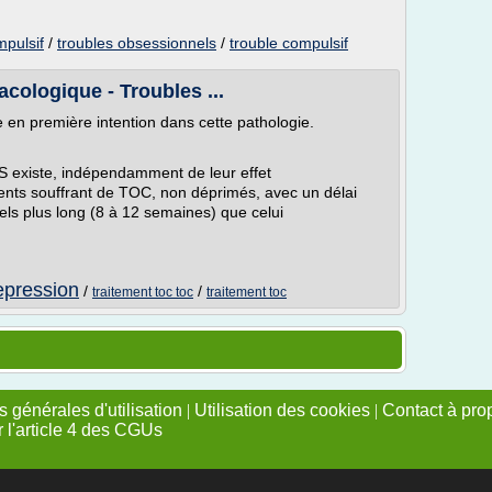
mpulsif
/
troubles obsessionnels
/
trouble compulsif
cologique - Troubles ...
e en première intention dans cette pathologie.
RS existe, indépendamment de leur effet
tients souffrant de TOC, non déprimés, avec un délai
ls plus long (8 à 12 semaines) que celui
pression
/
/
traitement toc toc
traitement toc
 générales d'utilisation
|
Utilisation des cookies
|
Contact à pro
r l'article 4 des CGUs