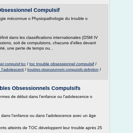
 Obsessionnel Compulsif
gie méconnue o Physiopathologie du trouble o
init dans les classifications internationales (DSM IV
ssions, soit de compulsions, chacune d'elles devant
été, une perte de temps ou...
/
toc trouble obsessionnel compulsif
/
nel compulsif toc
 l'adolescent
/
/
troubles obsessionnels compulsifs definition
oubles Obsessionnels Compulsifs
rmes de début dans l'enfance ou l'adolescence o
t dans l'enfance ou dans l'adolescence avec un âge
nts atteints de TOC développent leur trouble après 25