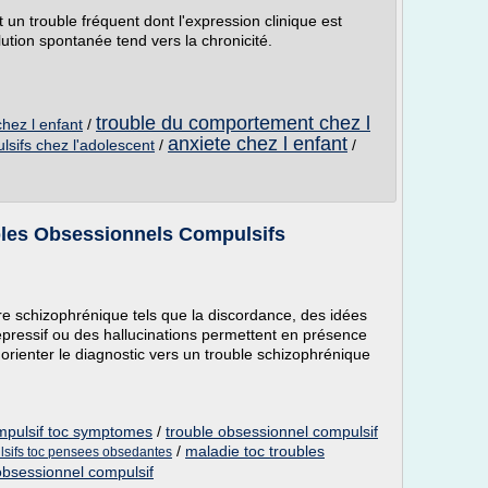
 un trouble fréquent dont l'expression clinique est
volution spontanée tend vers la chronicité.
trouble du comportement chez l
hez l enfant
/
anxiete chez l enfant
lsifs chez l'adolescent
/
/
bles Obsessionnels Compulsifs
e schizophrénique tels que la discordance, des idées
épressif ou des hallucinations permettent en présence
'orienter le diagnostic vers un trouble schizophrénique
mpulsif toc symptomes
/
trouble obsessionnel compulsif
/
maladie toc troubles
lsifs toc pensees obsedantes
obsessionnel compulsif