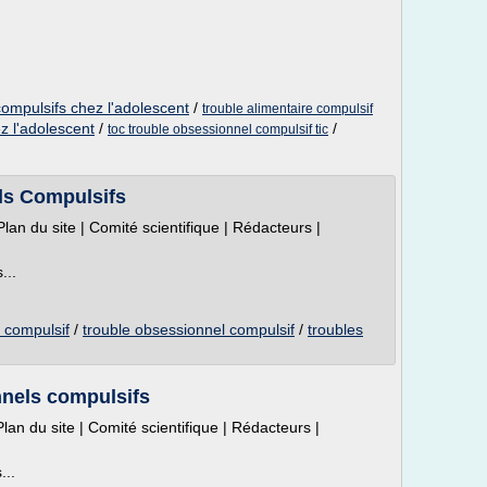
ompulsifs chez l'adolescent
/
trouble alimentaire compulsif
z l'adolescent
/
/
toc trouble obsessionnel compulsif tic
ls Compulsifs
lan du site | Comité scientifique | Rédacteurs |
...
 compulsif
/
trouble obsessionnel compulsif
/
troubles
nnels compulsifs
lan du site | Comité scientifique | Rédacteurs |
...