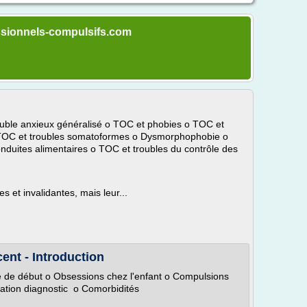
essionnels-compulsifs.com
ouble anxieux généralisé o TOC et phobies o TOC et
TOC et troubles somatoformes o Dysmorphophobie o
duites alimentaires o TOC et troubles du contrôle des
 et invalidantes, mais leur...
cent - Introduction
ge de début o Obsessions chez l'enfant o Compulsions
luation diagnostic o Comorbidités