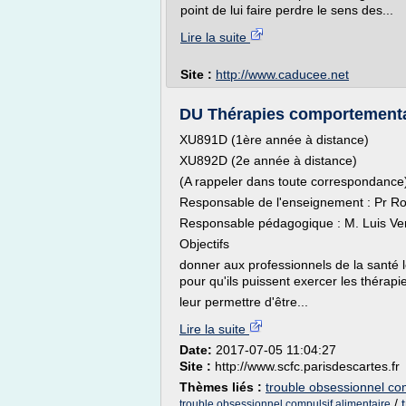
point de lui faire perdre le sens des...
Lire la suite
Site :
http://www.caducee.net
DU Thérapies comportementale
XU891D (1ère année à distance)
XU892D (2e année à distance)
(A rappeler dans toute correspondance
Responsable de l'enseignement : Pr R
Responsable pédagogique : M. Luis Ve
Objectifs
donner aux professionnels de la santé 
pour qu'ils puissent exercer les thérap
leur permettre d'être...
Lire la suite
Date:
2017-07-05 11:04:27
Site :
http://www.scfc.parisdescartes.fr
Thèmes liés :
trouble obsessionnel com
/
trouble obsessionnel compulsif alimentaire