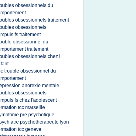
roubles obsessionnels du
omportement
roubles obsessionnels traitement
roubles obsessionnels
mpulsifs traitement
rouble obsessionnel du
mportement traitement
roubles obsessionnels chez l
fant
oc trouble obsessionnel du
omportement
epression anorexie mentale
roubles obsessionnels
mpulsifs chez l'adolescent
ormation tcc marseille
ymptome pre psychotique
sychiatre psychotherapeute lyon
ormation tcc geneve