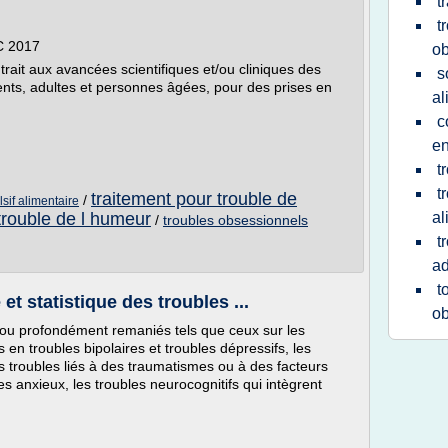
t
t
C 2017
o
ait aux avancées scientifiques et/ou cliniques des
s
nts, adultes et personnes âgées, pour des prises en
al
c
en
t
t
traitement pour trouble de
/
sif alimentaire
trouble de l humeur
al
/
troubles obsessionnels
t
ad
t
t statistique des troubles ...
ob
ou profondément remaniés tels que ceux sur les
en troubles bipolaires et troubles dépressifs, les
s troubles liés à des traumatismes ou à des facteurs
es anxieux, les troubles neurocognitifs qui intègrent