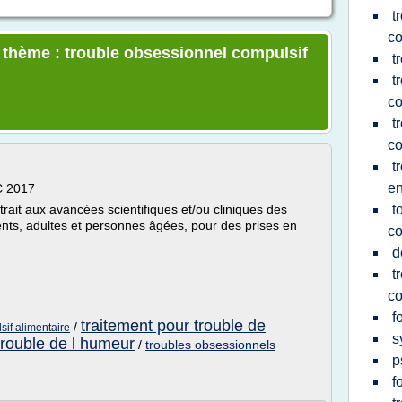
t
c
e thème : trouble obsessionnel compulsif
t
t
co
t
co
t
en
C 2017
ait aux avancées scientifiques et/ou cliniques des
t
nts, adultes et personnes âgées, pour des prises en
c
d
t
co
f
traitement pour trouble de
/
sif alimentaire
s
trouble de l humeur
/
troubles obsessionnels
p
f