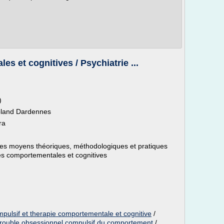
s et cognitives / Psychiatrie ...
)
oland Dardennes
ra
les moyens théoriques, méthodologiques et pratiques
ies comportementales et cognitives
pulsif et therapie comportementale et cognitive
/
trouble obsessionnel compulsif du comportement
/