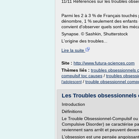
11/11 Références sur les troubles obse
Parmi les 2 à 3 % de Français touchés 
dénombre, 1 % seulement des enfants en
convient d'observer quels sont les méc
Synapse. © Sashkin, Shutterstock
L'origine des troubles...
Lire la suite
Site :
http://www.futura-sciences.com
Thèmes liés :
troubles obsessionnels c
compulsif toc causes
/
troubles obsessi
/
trouble obsessionnel compu
l'adolescent
Les Troubles obsessionnels 
Introduction
Définitions
Le Trouble Obsessionnel-Compulsif ou 
Compulsive Disorder) se caractérise pa
reviennent sans arrêt et peuvent deven
L'obsession est une pensée angoissante q