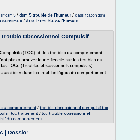
/
dsm 5 trouble de l'humeur
/
sif dsm 5
classification dsm
/
dsm iv trouble de l'humeur
es de l'humeur
 Trouble Obsessionnel Compulsif
 Compulsifs (TOC) et des troubles du comportement
nt plus à prouver leur efficacité sur les troubles du
 les TOCs (Troubles obsessionnels compulsifs).
t aussi bien dans les troubles légers du comportement
el du comportement
/
trouble obsessionnel compulsif toc
ulsif toc traitement
/
toc trouble obsessionnel
lsif du comportement
c | Dossier