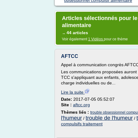
obsessionnel compulsif alimentaire
Articles sélectionnés pour l
alimentaire
44 articles
→
Voir également
1 Vidéos
pour ce thème
AFTCC
Appel à communication congrès AFTC
Les communications proposées auront tr
TCC s'appliquant aux enfants, adolesce
charge individuelles ou de...
Lire la suite
Date:
2017-07-05 05:52:07
Site :
aftcc.org
Thèmes liés :
trouble obsessionnel compul
l'humeur
trouble de l'humeur
/
/
compulsifs traitement