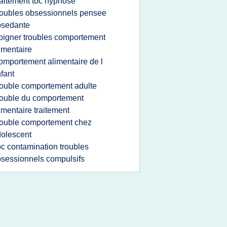
raitement toc hypnose
roubles obsessionnels pensee
bsedante
oigner troubles comportement
imentaire
omportement alimentaire de l
fant
rouble comportement adulte
rouble du comportement
imentaire traitement
rouble comportement chez
olescent
oc contamination troubles
sessionnels compulsifs