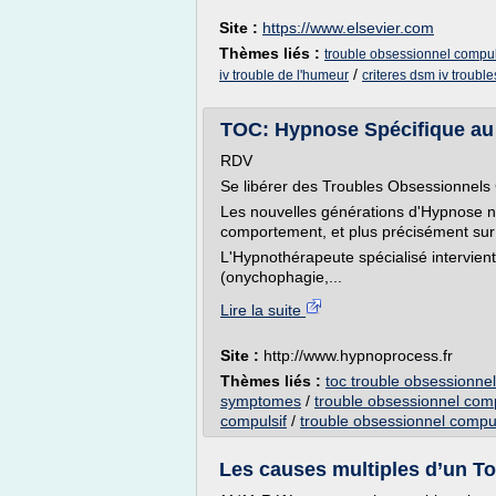
Site :
https://www.elsevier.com
Thèmes liés :
trouble obsessionnel compul
/
iv trouble de l'humeur
criteres dsm iv troubl
TOC: Hypnose Spécifique au
RDV
Se libérer des Troubles Obsessionnels
Les nouvelles générations d'Hypnose n'o
comportement, et plus précisément sur
L'Hypnothérapeute spécialisé intervien
(onychophagie,...
Lire la suite
Site :
http://www.hypnoprocess.fr
Thèmes liés :
toc trouble obsessionn
symptomes
/
trouble obsessionnel comp
compulsif
/
trouble obsessionnel compu
Les causes multiples d’un To