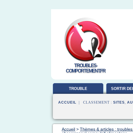
TROUBLES-
COMPORTEMENT.FR
TROUBLE
SORTIR DE
COMPORTEMENT
ACCUEIL
| CLASSEMENT :
SITES
,
AU
Accueil
>
Thèmes & articles : trouble