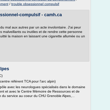
tement
/
trouble obsessionnel compulsif
essionnel-compulsif - camh.ca
 du mal aux autres par un acte involontaire. J'ai peur
 malveillants ou inutiles et de rendre cette personne
quitté la maison en laissant une cigarette allumée ou un
Alpes
C)
entre référent TCA pour l'arc alpin)
du pôle avec les neurologues spécialisés dans le domaine
sement et avec le Centre Mémoire de Ressources et de
n du service au coeur du CHU Grenoble Alpes,...