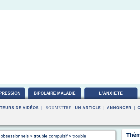
PRESSION
BIPOLAIRE MALADIE
L'ANXIETE
TEURS DE VIDÉOS
| SOUMETTRE :
UN ARTICLE
|
ANNONCER
|
Thèm
s obsessionnels
>
trouble compulsif
>
trouble