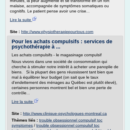
minutes, la peur augmente et se transforme en un fort
malaise, accompagnée de symptômes somatiques ou
cognitifs. Le patient pense avoir une crise...
Lire la suite
Site :
http://www.physiotherapiepourtous.com
Pour les achats compulsifs : services de
psychothérapie à ...
Les achats compulsifs - le magasinage compulsif
Nous vivons dans une société de consommation qui
cherche à stimuler notre intérêt à acheter une panoplie de
biens. Si la plupart des gens réussissent tant bien que
mal à équilibrer leur budget (on sait que le taux
d'endettement des ménages au Québec est plutôt élevé),
certaines personnes montrent bel et bien une perte de
contrôle...
Lire la suite
Site :
http://www.clinique-psychologues-montreal.ca
Thèmes liés :
trouble obsessionnel compulsif toc
symptomes
/
trouble obsessionnel compulsif toc