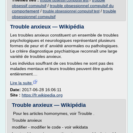
Thèmes liés :
/
trouble
trouble obsessif compulsif test
obsessif compulsif
/
trouble obsessionnel compulsif du
comportement
/
/
trouble
trouble obsessionnel compulsif test
obsessionnel compulsif
Trouble anxieux — Wikipédia
Les troubles anxieux constituent un ensemble de troubles
psychologiques et neurologiques représentant plusieurs
formes de peur et d' anxiété anormales ou pathologiques.
Le critère diagnostique psychiatrique reconnaît une large
variété de troubles anxieux.
Les individus souffrant de ces troubles ne sont pas des
malades mentaux et leurs troubles peuvent être guéris
entièrement....
Lire la suite
Date:
2017-06-28 16:06:11
Site :
https://fr.wikipedia.org
Trouble anxieux — Wikipédia
Pour les articles homonymes, voir Trouble .
Trouble anxieux
modifier - modifier le code - voir wikidata