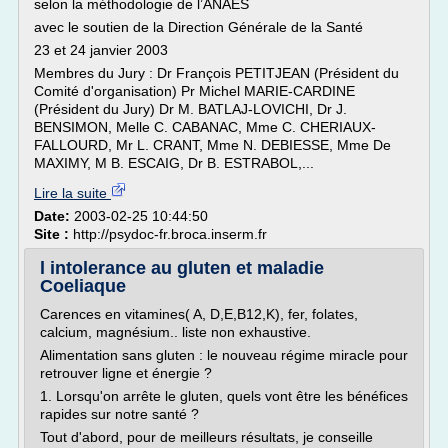
selon la méthodologie de l’ANAES
avec le soutien de la Direction Générale de la Santé
23 et 24 janvier 2003
Membres du Jury : Dr François PETITJEAN (Président du
Comité d'organisation) Pr Michel MARIE-CARDINE
(Président du Jury) Dr M. BATLAJ-LOVICHI, Dr J.
BENSIMON, Melle C. CABANAC, Mme C. CHERIAUX-
FALLOURD, Mr L. CRANT, Mme N. DEBIESSE, Mme De
MAXIMY, M B. ESCAIG, Dr B. ESTRABOL,...
Lire la suite
Date:
2003-02-25 10:44:50
Site :
http://psydoc-fr.broca.inserm.fr
l intolerance au gluten et maladie
Coeliaque
Carences en vitamines( A, D,E,B12,K), fer, folates,
calcium, magnésium.. liste non exhaustive.
Alimentation sans gluten : le nouveau régime miracle pour
retrouver ligne et énergie ?
1. Lorsqu'on arrête le gluten, quels vont être les bénéfices
rapides sur notre santé ?
Tout d'abord, pour de meilleurs résultats, je conseille