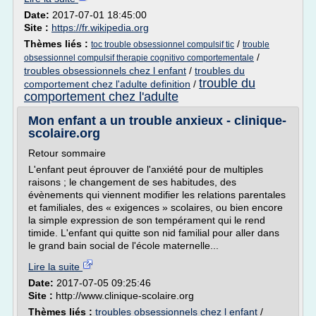
Date:
2017-07-01 18:45:00
Site :
https://fr.wikipedia.org
Thèmes liés :
/
toc trouble obsessionnel compulsif tic
trouble
/
obsessionnel compulsif therapie cognitivo comportementale
troubles obsessionnels chez l enfant
/
troubles du
trouble du
comportement chez l'adulte definition
/
comportement chez l'adulte
Mon enfant a un trouble anxieux - clinique-
scolaire.org
Retour sommaire
L'enfant peut éprouver de l'anxiété pour de multiples
raisons ; le changement de ses habitudes, des
évènements qui viennent modifier les relations parentales
et familiales, des « exigences » scolaires, ou bien encore
la simple expression de son tempérament qui le rend
timide. L'enfant qui quitte son nid familial pour aller dans
le grand bain social de l'école maternelle...
Lire la suite
Date:
2017-07-05 09:25:46
Site :
http://www.clinique-scolaire.org
Thèmes liés :
troubles obsessionnels chez l enfant
/