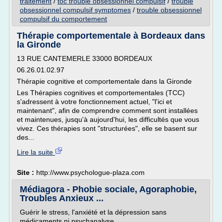
traitement
/
toc trouble obsessionnel compulsif
/
trouble
obsessionnel compulsif symptomes
/
trouble obsessionnel
compulsif du comportement
Thérapie comportementale à Bordeaux dans
la Gironde
13 RUE CANTEMERLE 33000 BORDEAUX
06.26.01.02.97
Thérapie cognitive et comportementale dans la Gironde
Les Thérapies cognitives et comportementales (TCC)
s'adressent à votre fonctionnement actuel, "l'ici et
maintenant", afin de comprendre comment sont installées
et maintenues, jusqu'à aujourd'hui, les difficultés que vous
vivez. Ces thérapies sont "structurées", elle se basent sur
des...
Lire la suite
Site :
http://www.psychologue-plaza.com
Médiagora - Phobie sociale, Agoraphobie,
Troubles Anxieux ...
Guérir le stress, l'anxiété et la dépression sans
médicaments ni psychanalyse