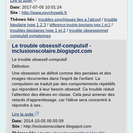
Lire la suite
Date:
2017-07-05 10:01:24
Site :
http://www.psychoweb.fr
Thèmes liés :
troubles psychiques lies a l'alcool
/
trouble
bipolaire type 1 2 3
/
/
difference trouble bipolaire type 1 et 2
troubles bipolaires type 1 et 2
/
trouble obsessionnel
compulsif symptomes
Le trouble obsessif-compulsif -
inclusionscolaire.blogspot.com
Le trouble obsessif-compulsif
Définition
Une obsession se définit comme des pensées et des
images récurrentes dans l'esprit de l'enfant. La
compulsion se traduit par des comportements répétitifs
qui répondent à leur besoin obsessif. Ce trouble réduit
l'attention des élèves en classe. Cela peut amener des
retards d'apprentissage, car l'élève sera concentré à
répondre à ses...
Lire la suite
Date:
2014-10-05 05:55:09
Site :
http://inclusionscolaire.blogspot.com