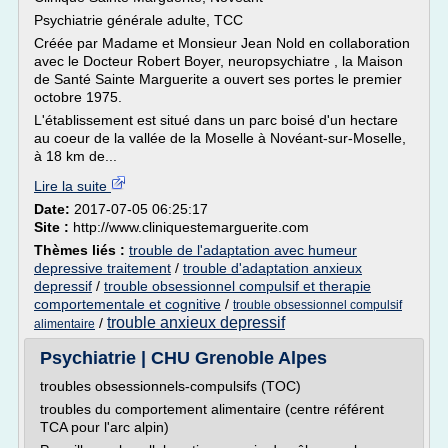
Psychiatrie générale adulte, TCC
Créée par Madame et Monsieur Jean Nold en collaboration
avec le Docteur Robert Boyer, neuropsychiatre , la Maison
de Santé Sainte Marguerite a ouvert ses portes le premier
octobre 1975.
L'établissement est situé dans un parc boisé d'un hectare
au coeur de la vallée de la Moselle à Novéant-sur-Moselle,
à 18 km de...
Lire la suite
Date:
2017-07-05 06:25:17
Site :
http://www.cliniquestemarguerite.com
Thèmes liés :
trouble de l'adaptation avec humeur
depressive traitement
/
trouble d'adaptation anxieux
depressif
/
trouble obsessionnel compulsif et therapie
comportementale et cognitive
/
trouble obsessionnel compulsif
trouble anxieux depressif
/
alimentaire
Psychiatrie | CHU Grenoble Alpes
troubles obsessionnels-compulsifs (TOC)
troubles du comportement alimentaire (centre référent
TCA pour l'arc alpin)