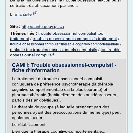
Dans la majorité des cas, le trouble obsessionnel-compulsif
se traite très efficacement par une...
Lire la suite
Site :
http://sante.gouv.qc.ca
Thèmes liés :
trouble obsessionnel compulsif toc
traitement
/
troubles obsessionnels compulsifs traitement
/
/
trouble obsessionnel compulsif therapie cognitivo comportementale
maladie toc troubles obsessionnels compulsifs
/
toc trouble
obsessionnel compulsif
CAMH: Trouble obsessionnel-compulsif -
fiche d'information
Le traitement du trouble obsessionnel-compulsif
conjuguera de préférence psychothérapie (la thérapie
cognitivo-comportementale est la plus courante) et
pharmacothérapie (habituellement des antidépresseurs ;
parfois des anxiolytiques).
La thérapie de groupe (à laquelle prennent part des
personnes ayant des préoccupations du même type) peut
également aider.
Le rétablissement
Bien que la thérapie cognitivo-comportementale...