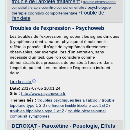
trouble de l'anxiete traitement
/
trouble obsessionnel
/
psychologue
compulsif therapie cognitivo comportementale
trouble de
therapie cognitivo comportementale
/
l'anxiete
Troubles de l'expression - Psychoweb
Les troubles de l'expression regroupent les signes cliniques
(symptômes) dont la nature physique et émotionnelle
reflète la pensée : il s'agit de symptômes directement
observables, par exemple, lors d'un entretien, sans
nécessité d'un test, que l'on considère comme
démonstratifs des processus de pensée à l'oeuvre dans
l'esprit du patient. Les troubles de l'expression incluent
deux...
Lire la suite
Date:
2017-07-05 10:01:24
Site :
http://www.psychoweb.fr
Thèmes liés :
troubles psychiques lies a l'alcool
/
trouble
bipolaire type 1 2 3
/
/
difference trouble bipolaire type 1 et 2
troubles bipolaires type 1 et 2
/
trouble obsessionnel
compulsif symptomes
DEROXAT - Paroxétine - Posologie, Effets