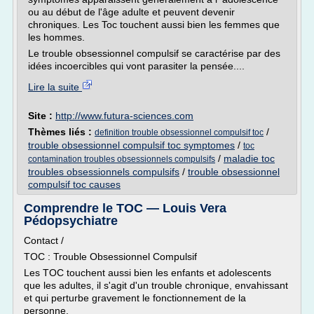
ou au début de l'âge adulte et peuvent devenir
chroniques. Les Toc touchent aussi bien les femmes que
les hommes.
Le trouble obsessionnel compulsif se caractérise par des
idées incoercibles qui vont parasiter la pensée....
Lire la suite
Site :
http://www.futura-sciences.com
Thèmes liés :
/
definition trouble obsessionnel compulsif toc
trouble obsessionnel compulsif toc symptomes
/
toc
/
maladie toc
contamination troubles obsessionnels compulsifs
troubles obsessionnels compulsifs
/
trouble obsessionnel
compulsif toc causes
Comprendre le TOC — Louis Vera
Pédopsychiatre
Contact /
TOC : Trouble Obsessionnel Compulsif
Les TOC touchent aussi bien les enfants et adolescents
que les adultes, il s'agit d'un trouble chronique, envahissant
et qui perturbe gravement le fonctionnement de la
personne.