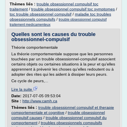
Thèmes liés :
trouble obsessionnel compulsif toc
traitement
/
trouble obsessionnel compulsif toc symptomes
/
toc trouble obsessionnel compulsif
/
maladie toc troubles
obsessionnels compulsifs
/
trouble obsessionnel compulsif
traitement medicamenteux
Quelles sont les causes du trouble
obsessionnel-compulsif
Théorie comportementale
La théorie comportementale suppose que les personnes
touchées par un trouble obsessionnel-compulsif associent
certains objets ou certaines situations à la peur et qu'elles
apprennent à prévenir les choses qu'elles redoutent ou à
adopter des rites qui les aident à dissiper leurs peurs.
Ce cycle de peurs,...
Lire la suite
Date:
2017-07-05 09:53:04
Site :
http://www.camh.ca
Thèmes liés :
trouble obsessionnel compulsif et therapie
comportementale et cognitive
/
trouble obsessionnel
compulsif causes
/
trouble obsessionnel compulsif du
comportement
/
troubles obsessionnels compulsifs