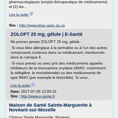
pharmacologiques (emploi thérapeutique de médicaments)
et (2) les...
Lire la suite
Site :
http://www.phac-aspc.gc.ca
ZOLOFT 25 mg, gélule | E-Santé
Ne prenez jamais ZOLOFT 25 mg, gélule :
·Si vous êtes allergique à la sertraline ou à l'un des autres
composants contenus dans ce médicament, mentionnés
dans la rubrique 6.
·Si vous prenez ou avez pris des médicaments appelés
inhibiteurs de la monoamine oxydase (IMAO, notamment
la sélégiline, le moclobémide) ou des médicaments de
type IMAO (par exemple le linézolide). Si vous...
Lire la suite
Date:
2017-07-05 13:00:15
Site :
http://www.e-sante.fr
Maison de Santé Sainte-Marguerite à
Novéant-sur-Moselle
Clinique Sainte Marguerite, Novéant