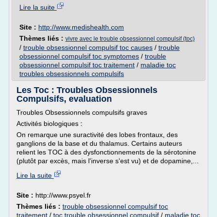
Lire la suite
Site :
http://www.medishealth.com
Thèmes liés :
vivre avec le trouble obsessionnel compulsif (toc)
/
trouble obsessionnel compulsif toc causes
/
trouble
obsessionnel compulsif toc symptomes
/
trouble
obsessionnel compulsif toc traitement
/
maladie toc
troubles obsessionnels compulsifs
Les Toc : Troubles Obsessionnels
Compulsifs, evaluation
Troubles Obsessionnels compulsifs graves
Activités biologiques :
On remarque une suractivité des lobes frontaux, des
ganglions de la base et du thalamus. Certains auteurs
relient les TOC à des dysfonctionnements de la sérotonine
(plutôt par excès, mais l'inverse s'est vu) et de dopamine,...
Lire la suite
Site :
http://www.psyel.fr
Thèmes liés :
trouble obsessionnel compulsif toc
traitement
/
toc trouble obsessionnel compulsif
/
maladie toc