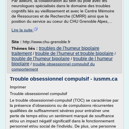
Par ailleurs, la collaboration au sein du pôle avec les
neurologues spécialisés dans le domaine des troubles
cognitifs liés au vieillissement et avec le Centre Mémoire
de Ressources et de Recherche (CMRR) ainsi que la
position du service au coeur du CHU Grenoble Alpes,...
Lire la suite
Site :
http://www.chu-grenoble.fr
troubles de l'humeur bipolaire
Thèmes liés :
traitement
trouble de l'humeur et trouble bipolaire
/
/
trouble de l'humeur bipolaire
trouble de l humeur
/
bipolaire
/
trouble obsessionnel compulsif du
comportement
Trouble obsessionnel compulsif - iusmm.ca
Imprimer
Trouble obsessionnel compulsif
Le trouble obsessionnel-compulsif (TOC) se caractérise par
la présence d'obsessions ou de compulsions récurrentes
qualifiées de suffisamment sévères pour entraîner une
perte de temps et/ou un sentiment marqué de souffrance
et/ou un impact négatif significatif dans le fonctionnement
personnel et/ou social de l'individu. De plus, une personne