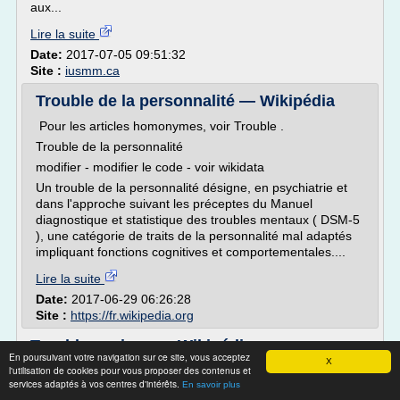
aux...
Lire la suite
Date:
2017-07-05 09:51:32
Site :
iusmm.ca
Trouble de la personnalité — Wikipédia
Pour les articles homonymes, voir Trouble .
Trouble de la personnalité
modifier - modifier le code - voir wikidata
Un trouble de la personnalité désigne, en psychiatrie et
dans l'approche suivant les préceptes du Manuel
diagnostique et statistique des troubles mentaux ( DSM-5
), une catégorie de traits de la personnalité mal adaptés
impliquant fonctions cognitives et comportementales....
Lire la suite
Date:
2017-06-29 06:26:28
Site :
https://fr.wikipedia.org
Trouble anxieux — Wikipédia
En poursuivant votre navigation sur ce site, vous acceptez
X
l'utilisation de cookies pour vous proposer des contenus et
Les troubles anxieux constituent un ensemble de troubles
services adaptés à vos centres d'intérêts.
psychologiques et neurologiques représentant plusieurs
En savoir plus