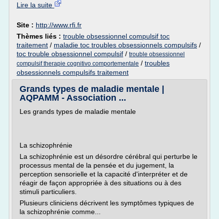
Lire la suite
Site :
http://www.rfi.fr
Thèmes liés :
trouble obsessionnel compulsif toc
traitement
/
maladie toc troubles obsessionnels compulsifs
/
toc trouble obsessionnel compulsif
/
trouble obsessionnel
/
troubles
compulsif therapie cognitivo comportementale
obsessionnels compulsifs traitement
Grands types de maladie mentale |
AQPAMM - Association ...
Les grands types de maladie mentale
La schizophrénie
La schizophrénie est un désordre cérébral qui perturbe le
processus mental de la pensée et du jugement, la
perception sensorielle et la capacité d'interpréter et de
réagir de façon appropriée à des situations ou à des
stimuli particuliers.
Plusieurs cliniciens décrivent les symptômes typiques de
la schizophrénie comme...