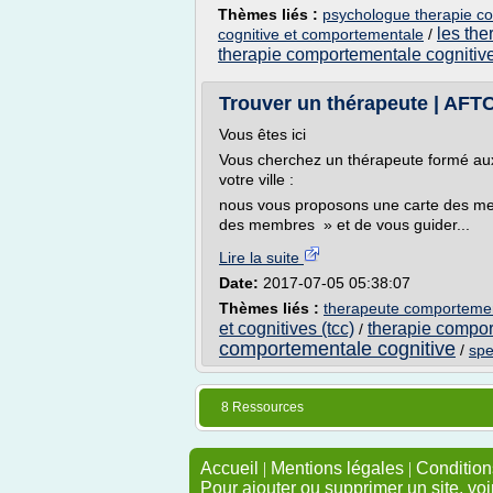
Thèmes liés :
psychologue therapie co
les the
cognitive et comportementale
/
therapie comportementale cognitive
Trouver un thérapeute | AFT
Vous êtes ici
Vous cherchez un thérapeute formé au
votre ville :
nous vous proposons une carte des memb
des membres » et de vous guider...
Lire la suite
Date:
2017-07-05 05:38:07
Thèmes liés :
therapeute comportement
et cognitives (tcc)
therapie compor
/
comportementale cognitive
/
spe
8 Ressources
Accueil
|
Mentions légales
|
Conditions
Pour ajouter ou supprimer un site, voi