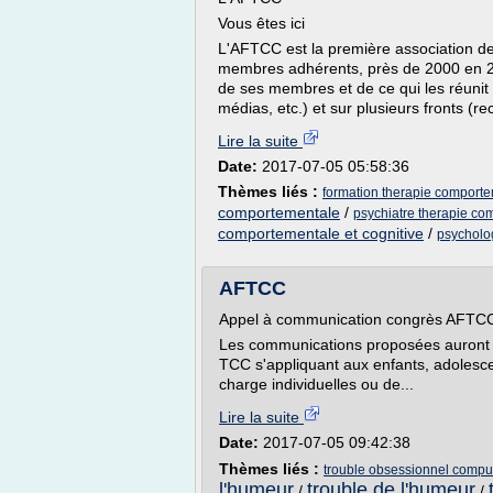
Vous êtes ici
L'AFTCC est la première association d
membres adhérents, près de 2000 en 20
de ses membres et de ce qui les réunit 
médias, etc.) et sur plusieurs fronts 
Lire la suite
Date:
2017-07-05 05:58:36
Thèmes liés :
formation therapie comportem
comportementale
/
psychiatre therapie com
comportementale et cognitive
/
psycholog
AFTCC
Appel à communication congrès AFTC
Les communications proposées auront tr
TCC s'appliquant aux enfants, adolesce
charge individuelles ou de...
Lire la suite
Date:
2017-07-05 09:42:38
Thèmes liés :
trouble obsessionnel compul
l'humeur
trouble de l'humeur
/
/