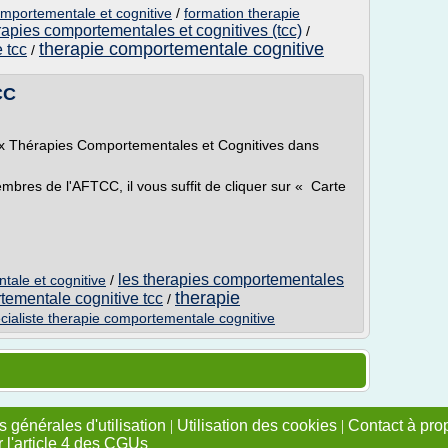
mportementale et cognitive
/
formation therapie
rapies comportementales et cognitives (tcc)
/
therapie comportementale cognitive
 tcc
/
CC
x Thérapies Comportementales et Cognitives dans
res de l'AFTCC, il vous suffit de cliquer sur « Carte
les therapies comportementales
ale et cognitive
/
therapie
tementale cognitive tcc
/
cialiste therapie comportementale cognitive
 générales d'utilisation
|
Utilisation des cookies
|
Contact à pro
r l'article 4 des CGUs