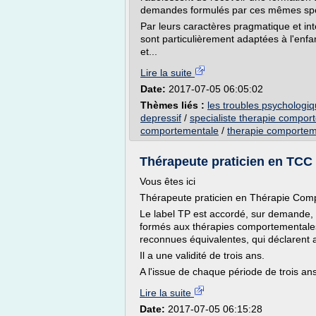
demandes formulés par ces mêmes spéc
Par leurs caractères pragmatique et int
sont particulièrement adaptées à l'enfant
et...
Lire la suite
Date:
2017-07-05 06:05:02
Thèmes liés :
les troubles psychologiq
depressif
/
specialiste therapie compor
comportementale
/
therapie comporteme
Thérapeute praticien en TCC
Vous êtes ici
Thérapeute praticien en Thérapie Comp
Le label TP est accordé, sur demande
formés aux thérapies comportementales
reconnues équivalentes, qui déclarent 
Il a une validité de trois ans.
A l'issue de chaque période de trois ans 
Lire la suite
Date:
2017-07-05 06:15:28