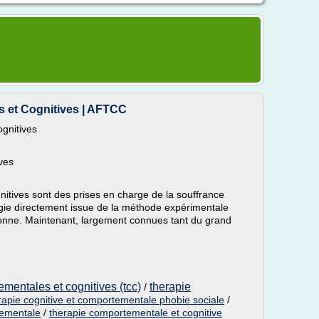
 et Cognitives | AFTCC
gnitives
ves
itives sont des prises en charge de la souffrance
ie directement issue de la méthode expérimentale
sonne. Maintenant, largement connues tant du grand
ementales et cognitives (tcc)
therapie
/
rapie cognitive et comportementale phobie sociale
/
tementale
/
therapie comportementale et cognitive