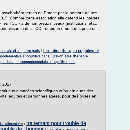
e psychothérapeutes en France par le nombre de ses
15. Comme toute association elle défend les intérêts
- les TCC - à de nombreux niveaux (institutions, état,
(reconnaissance des TCC, remboursement des prise en...
/
formation therapie cognitive et
entale et cognitive paris
/
psychiatre therapie
portementale et cognitive paris
ue therapie comportementale et cognitive paris
C 2017
ait aux avancées scientifiques et/ou cliniques des
nts, adultes et personnes âgées, pour des prises en
traitement pour trouble de
/
sif alimentaire
trouble de l humeur
/
troubles obsessionnels